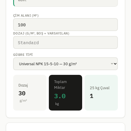
ÇIM ALANI (M²)
DOZAJ (G/M², BOŞ = VARSAYILAN)
GÜBRE TIPI
Toplam
Dozaj
Miktar
25 kg Çuval
30
3.0
1
g/m²
kg