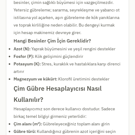
besinler, çimin sağlıklı büyümesi için vazgeçilmezdir.
Yetersiz gübreleme; sararma, seyrekleşme ve yabancı ot
istilasına yol açarken, aşırı gübreleme de kök yanıklarına
ve toprak kirliliğine neden olabilir. Bu dengeyi kurmak
için hesap makinemiz devreye girer.
Hangi Besinler Çim İçin Gereklidir?
Azot (N):
Yaprak büyümesini ve yeşil rengini destekler
Fosfor (P):
Kök gelişimini güçlendirir
Potasyum (K):
Stres, kuraklık ve hastalıklara karşı direnci
artırır
Magnezyum ve kükürt:
Klorofil üretimini destekler
Çim Gübre Hesaplayıcısı Nasıl
Kullanılır?
Hesaplayıcımız son derece kullanıcı dostudur. Sadece
birkaç temel bilgiyi girmeniz yeterlidir:
Çim alanı (m²):
Gübreleyeceğiniz toplam alanı girin
Gübre türü:
Kullandığınız gübrenin azot içeriğini seçin