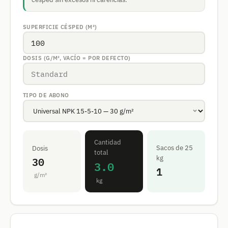
SUPERFICIE CÉSPED (M²)
DOSIS (G/M², VACÍO = POR DEFECTO)
TIPO DE ABONO
Cantidad
Sacos de 25
Dosis
total
30
kg
3.0
1
g/m²
kg