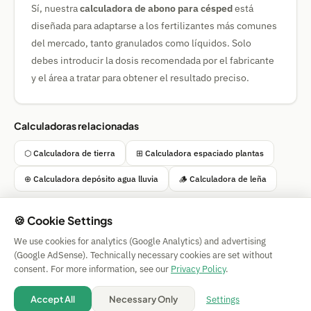
Sí, nuestra
calculadora de abono para césped
está
diseñada para adaptarse a los fertilizantes más comunes
del mercado, tanto granulados como líquidos. Solo
debes introducir la dosis recomendada por el fabricante
y el área a tratar para obtener el resultado preciso.
Calculadoras relacionadas
⬡ Calculadora de tierra
⊞ Calculadora espaciado plantas
⊕ Calculadora depósito agua lluvia
🪵 Calculadora de leña
🍪 Cookie Settings
We use cookies for analytics (Google Analytics) and advertising
Simple Calculator
(Google AdSense). Technically necessary cookies are set without
Impressum
|
Privacy
|
Terms
|
🍪 Cookies
consent. For more information, see our
Privacy Policy
.
Sin garantía. © 2026 CAESS GmbH
💡 Suggest a calculator
Settings
Accept All
Necessary Only