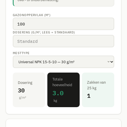
GAZONOPPERVLAK (M²)
DOSERING (G/M², LEEG = STANDAARD)
MESTTYPE
Totale
Zakken van
Dosering
hoeveelheid
30
25 kg
3.0
1
g/m²
kg