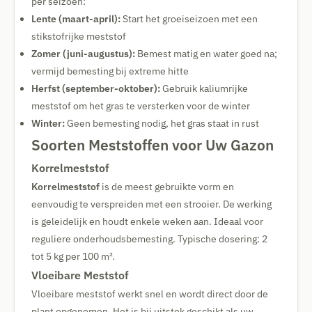
per seizoen:
Lente (maart-april):
Start het groeiseizoen met een
stikstofrijke meststof
Zomer (juni-augustus):
Bemest matig en water goed na;
vermijd bemesting bij extreme hitte
Herfst (september-oktober):
Gebruik kaliumrijke
meststof om het gras te versterken voor de winter
Winter:
Geen bemesting nodig, het gras staat in rust
Soorten Meststoffen voor Uw Gazon
Korrelmeststof
Korrelmeststof
is de meest gebruikte vorm en
eenvoudig te verspreiden met een strooier. De werking
is geleidelijk en houdt enkele weken aan. Ideaal voor
reguliere onderhoudsbemesting. Typische dosering: 2
tot 5 kg per 100 m².
Vloeibare Meststof
Vloeibare meststof werkt snel en wordt direct door de
plant opgenomen. Het is bij uitstek geschikt als uw