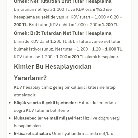
Örnek: Net Tutardan Brüt Tutar Hesaplama
Bir ürünün net fiyatı 1.000 TL ve KDV oranı %20 ise
hesaplama şu şekilde yapılır: KDV tutarı = 1.000 × 0,20 =
200 TL
. Brüt tutar (KDV dahil) = 1.000 + 200 =
1.200 TL
.
Örnek: Brüt Tutardan Net Tutar Hesaplama
Elinizde KDV dahil 1.200 TL'lik bir fatura var ve net tutarı
bulmak istiyorsunuz. Net tutar = 1.200 ÷ 1,20 =
1.000 TL
.
KDV tutarı ise 1.200 - 1.000 =
200 TL
olarak hesaplanır.
Kimler Bu Hesaplayıcıdan
Yararlanır?
KDV hesaplayıcımız geniş bir kullanıcı kitlesine hitap
etmektedir:
Küçük ve orta ölçekli işletmeler:
Fatura düzenlerken
doğru KDV tutarını belirleme
Muhasebeciler ve mali müşavirler:
Hızlı ve doğru vergi
hesaplamaları
E-ticaret satıcıları:
Ürün fiyatlandırmasında net/brüt