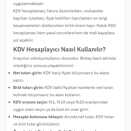
uygulanmaktadır.
KDV hesaplaması; fatura düzenlerken, muhasebe
kayıtları tutarken, fiyat teklifleri hazırlarken ve vergi
beyannameleri doldururken kritik önem taşır. Hatalı KDV
hesaplaması hem yasal sorunlara hem de mali kayıplara
yol açabilir.
KDV Hesaplayıcı Nasıl Kullanılır?
Araçımız oldukça kullanıcı dostudur. Birkaç basit adımda
istediğiniz sonuca ulaşabilirsiniz:
Net tutarı girin:
KDV hariç fiyatı biliyorsanız bu alana
yazın.
Brüt tutarı girin:
KDV dahil fiyattan hareketle net tutarı
bulmak istiyorsanız bu alanı kullanın.
KDV oranını seçin:
%1, %10 veya %20 oranlarından
uygun olanı seçin ya da özel bir oran girin.
Hesapla butonuna tıklayın:
Anında net tutar, KDV tutarı
ve brüt tutar görüntülenir.