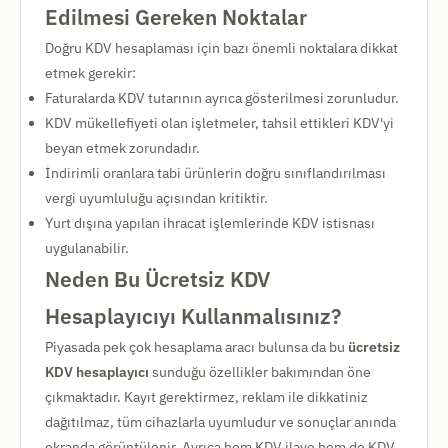
Edilmesi Gereken Noktalar
Doğru KDV hesaplaması için bazı önemli noktalara dikkat
etmek gerekir:
Faturalarda KDV tutarının ayrıca gösterilmesi zorunludur.
KDV mükellefiyeti olan işletmeler, tahsil ettikleri KDV'yi
beyan etmek zorundadır.
İndirimli oranlara tabi ürünlerin doğru sınıflandırılması
vergi uyumluluğu açısından kritiktir.
Yurt dışına yapılan ihracat işlemlerinde KDV istisnası
uygulanabilir.
Neden Bu Ücretsiz KDV
Hesaplayıcıyı Kullanmalısınız?
Piyasada pek çok hesaplama aracı bulunsa da bu
ücretsiz
KDV hesaplayıcı
sunduğu özellikler bakımından öne
çıkmaktadır. Kayıt gerektirmez, reklam ile dikkatiniz
dağıtılmaz, tüm cihazlarla uyumludur ve sonuçlar anında
ekranda görüntülenir. Ayrıca hem KDV ilave hem de KDV