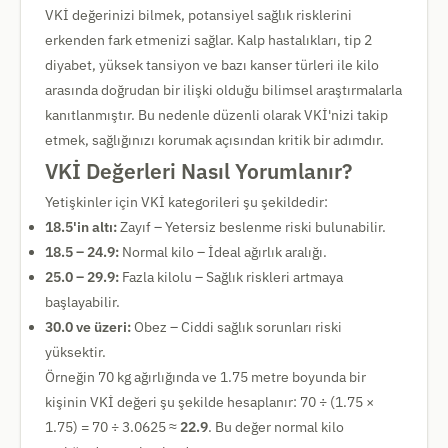
VKİ değerinizi bilmek, potansiyel sağlık risklerini
erkenden fark etmenizi sağlar. Kalp hastalıkları, tip 2
diyabet, yüksek tansiyon ve bazı kanser türleri ile kilo
arasında doğrudan bir ilişki olduğu bilimsel araştırmalarla
kanıtlanmıştır. Bu nedenle düzenli olarak VKİ'nizi takip
etmek, sağlığınızı korumak açısından kritik bir adımdır.
VKİ Değerleri Nasıl Yorumlanır?
Yetişkinler için VKİ kategorileri şu şekildedir:
18.5'in altı:
Zayıf – Yetersiz beslenme riski bulunabilir.
18.5 – 24.9:
Normal kilo – İdeal ağırlık aralığı.
25.0 – 29.9:
Fazla kilolu – Sağlık riskleri artmaya
başlayabilir.
30.0 ve üzeri:
Obez – Ciddi sağlık sorunları riski
yüksektir.
Örneğin 70 kg ağırlığında ve 1.75 metre boyunda bir
kişinin VKİ değeri şu şekilde hesaplanır: 70 ÷ (1.75 ×
1.75) = 70 ÷ 3.0625 ≈
22.9
. Bu değer normal kilo