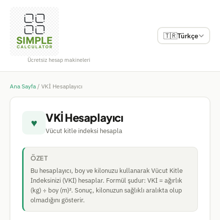
🇹🇷
Türkçe
Ücretsiz hesap makineleri
Ana Sayfa
/
VKİ Hesaplayıcı
VKİ Hesaplayıcı
♥
Vücut kitle indeksi hesapla
ÖZET
Bu hesaplayıcı, boy ve kilonuzu kullanarak Vücut Kitle
İndeksinizi (VKİ) hesaplar. Formül şudur: VKİ = ağırlık
(kg) ÷ boy (m)². Sonuç, kilonuzun sağlıklı aralıkta olup
olmadığını gösterir.