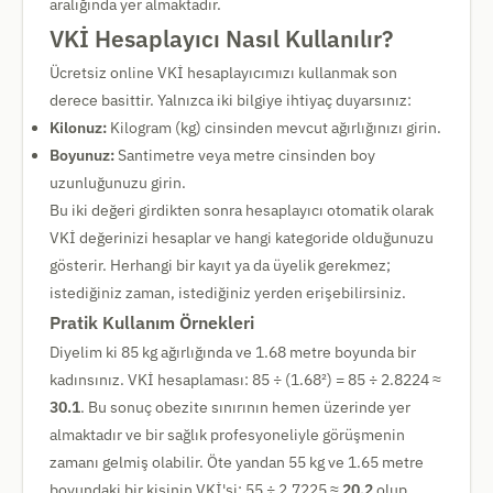
aralığında yer almaktadır.
VKİ Hesaplayıcı Nasıl Kullanılır?
Ücretsiz online VKİ hesaplayıcımızı kullanmak son
derece basittir. Yalnızca iki bilgiye ihtiyaç duyarsınız:
Kilonuz:
Kilogram (kg) cinsinden mevcut ağırlığınızı girin.
Boyunuz:
Santimetre veya metre cinsinden boy
uzunluğunuzu girin.
Bu iki değeri girdikten sonra hesaplayıcı otomatik olarak
VKİ değerinizi hesaplar ve hangi kategoride olduğunuzu
gösterir. Herhangi bir kayıt ya da üyelik gerekmez;
istediğiniz zaman, istediğiniz yerden erişebilirsiniz.
Pratik Kullanım Örnekleri
Diyelim ki 85 kg ağırlığında ve 1.68 metre boyunda bir
kadınsınız. VKİ hesaplaması: 85 ÷ (1.68²) = 85 ÷ 2.8224 ≈
30.1
. Bu sonuç obezite sınırının hemen üzerinde yer
almaktadır ve bir sağlık profesyoneliyle görüşmenin
zamanı gelmiş olabilir. Öte yandan 55 kg ve 1.65 metre
boyundaki bir kişinin VKİ'si: 55 ÷ 2.7225 ≈
20.2
olup