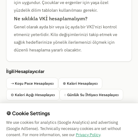
için uygundur. Çocuklar ve ergenler için yaşa özel
yüzdelik dilim tabloları kullanılması gerekir.
Ne sıklıkla VKİ hesaplamalıyım?
Genel olarak ayda bir veya üç ayda bir VKİ'nizi kontrol
etmeniz yeterlidir. Kilo değişimlerinizi takip etmek ve
sağlık hedeflerinize yönelik ilerlemenizi ölçmek için
düzenli hesaplama yararlı olacaktır.
İlgili Hesaplayıcılar
⇢ Koşu Pace Hesaplayıcı
⊛ Kalori Hesaplayıcı
⊖ Kalori Açığı Hesaplayıcı
◌ Günlük Su İhtiyacı Hesaplayıcı
🍪 Cookie Settings
We use cookies for analytics (Google Analytics) and advertising
Simple Calculator
(Google AdSense). Technically necessary cookies are set without
Impressum
|
Privacy
|
Terms
|
🍪 Cookies
consent. For more information, see our
Privacy Policy
.