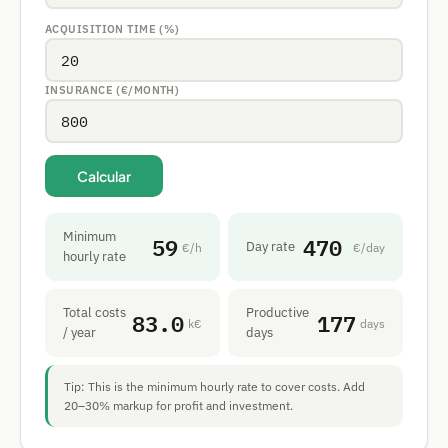
ACQUISITION TIME (%)
INSURANCE (€/MONTH)
Calcular
Minimum
59
470
Day rate
€/h
€/day
hourly rate
Total costs
Productive
83.0
177
k€
days
/ year
days
Tip: This is the minimum hourly rate to cover costs. Add
20–30% markup for profit and investment.