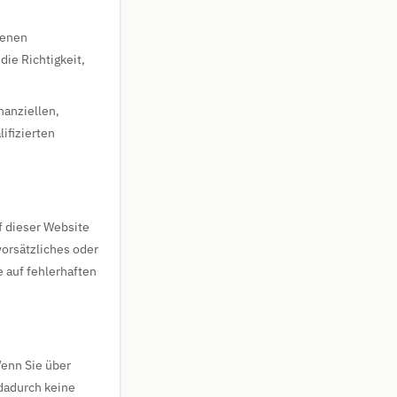
ienen
ie Richtigkeit,
nanziellen,
ifizierten
f dieser Website
orsätzliches oder
e auf fehlerhaften
Wenn Sie über
 dadurch keine