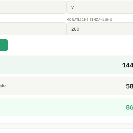
MONATLICHE EINZAHLUNG
14
5
pital
8