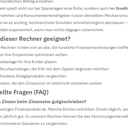
monatlichen Betrag einzahlen.
ekt spielt nicht nur bei Sparanlagen eine Rolle, sondern auch bei
Kredit
ernehmen und Konsumentenkreditgeber nutzen denselben Mechanismus
ist es so wichtig, hochverzinste Schulden schnellstmöglich abzubauen –
lden exponentiell, wenn man nichts dagegen unternimmt.
 dieser Rechner geeignet?
Rechner richtet sich an alle, die fundierte Finanzentscheidungen tref
ie ihre Ersparnisse optimieren wollen
Geldanlage für ihre Kinder planen
Berufseinsteiger, die früh mit dem Sparen beginnen möchten
schiedene Anlageprodukte vergleichen
nten, die den Zinseszins im Unterricht verstehen wollen
ellte Fragen (FAQ)
 Zinsen beim Zinseszins gutgeschrieben?
weiligen Finanzprodukt ab. Manche Konten schreiben Zinsen täglich, an
der jährlich gut. In unserem Rechner können Sie das Verzinsungsintervall
rschiedene Szenarien zu vergleichen.