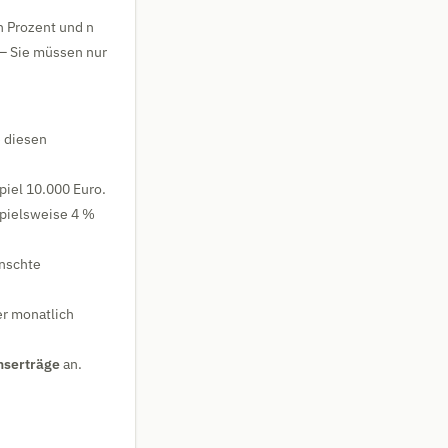
in Prozent und n
 – Sie müssen nur
e diesen
piel 10.000 Euro.
spielsweise 4 %
ünschte
er monatlich
nserträge
an.