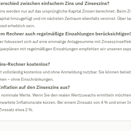
terschied zwischen einfachem Zins und Zinseszins?
ins werden nur auf das ursprüngliche Kapital Zinsen berechnet. Beim 
pital hinzugefügt und im nächsten Zeitraum ebenfalls verzinst. Über l
ied erheblich sein.
em Rechner auch regelmäßige Einzahlungen berücksichtigen
r fokussiert sich auf eine einmalige Anlagesumme mit Zinseszinseffekt
parplänen mit regelmäßigen Einzahlungen empfehlen wir unseren sep
zins-Rechner kostenlos?
st vollständig kostenlos und ohne Anmeldung nutzbar. Sie können belieb
nen – ohne Einschränkungen.
Inflation auf den Zinseszins aus?
t nominale Werte. Wenn Sie den realen Wertzuwachs ermitteln möchten,
rwartete Inflationsrate kürzen. Bei einem Zinssatz von 4 % und einer In
 Zinssatz etwa 2 %.