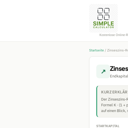
Kostenlose Online-
Startseite
/
Zinseszins-R
Zinse
↗
Endkapital
KURZ ERKLÄR
Der Zinseszins-R
Formel K · (1 + 
auf einen Blick,
STARTKAPITAL