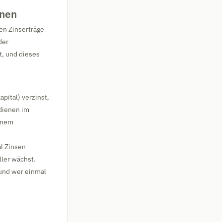
hnen
ten Zinserträge
der
t, und dieses
pital) verzinst,
rdienen im
einem
al Zinsen
ller wächst.
und wer einmal