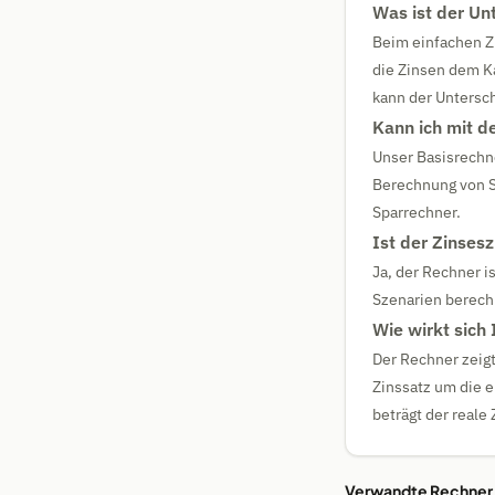
Was ist der Un
Beim einfachen Z
die Zinsen dem Ka
kann der Untersch
Kann ich mit d
Unser Basisrechne
Berechnung von S
Sparrechner.
Ist der Zinses
Ja, der Rechner i
Szenarien berech
Wie wirkt sich 
Der Rechner zeig
Zinssatz um die e
beträgt der reale
Verwandte Rechner