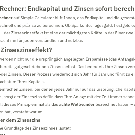
-Rechner: Endkapital und Zinsen sofort berec
echner
auf Simple Calculator hilft Ihnen, das Endkapital und die gesam
schnell und präzise zu berechnen. Ob Sparkonto, Tagesgeld, Festgeld o
 der Zinseszinseffekt ist eine der mächtigsten Kräfte in der Finanzwel
acht ihn für jeden verständlich und nutzbar.
 Zinseszinseffekt?
erden nicht nur die ursprünglich angelegten Ersparnisse (das Anfangska
bereits gutgeschriebenen Zinsen selbst. Das bedeutet: Ihre Zinsen ve
der Zinsen. Dieser Prozess wiederholt sich Jahr für Jahr und führt zu 
achstum Ihres Kapitals.
infachen Zinsen, bei denen jedes Jahr nur auf das ursprüngliche Kapit
 sorgt der Zinseszins dafür, dass Ihre Anlage mit der Zeit immer schne
ll dieses Prinzip einmal als das
achte Weltwunder
bezeichnet haben – 
en hat, versteht warum.
ter dem Zinseszins
e Grundlage des Zinseszinses lautet: