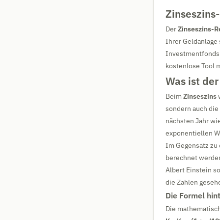
Zinseszins
Der
Zinseszins-R
Ihrer Geldanlage 
Investmentfonds –
kostenlose Tool m
Was ist der
Beim
Zinseszins
w
sondern auch die 
nächsten Jahr wie
exponentiellen W
Im Gegensatz zu e
berechnet werden,
Albert Einstein so
die Zahlen geseh
Die Formel hin
Die mathematisch