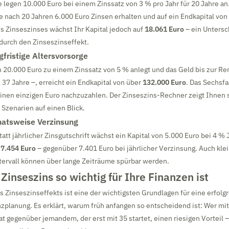
egen 10.000 Euro bei einem Zinssatz von 3 % pro Jahr für 20 Jahre an.
 nach 20 Jahren 6.000 Euro Zinsen erhalten und auf ein Endkapital von
 Zinseszinses wächst Ihr Kapital jedoch auf
18.061 Euro
– ein Untersc
 durch den Zinseszinseffekt.
gfristige Altersvorsorge
 20.000 Euro zu einem Zinssatz von 5 % anlegt und das Geld bis zur Re
o 37 Jahre –, erreicht ein Endkapital von über
132.000 Euro
. Das Sechsf
einen einzigen Euro nachzuzahlen. Der Zinseszins-Rechner zeigt Ihnen 
Szenarien auf einen Blick.
natsweise Verzinsung
tatt jährlicher Zinsgutschrift wächst ein Kapital von 5.000 Euro bei 4 %
d
7.454 Euro
– gegenüber 7.401 Euro bei jährlicher Verzinsung. Auch kle
tervall können über lange Zeiträume spürbar werden.
inseszins so wichtig für Ihre Finanzen ist
 Zinseszinseffekts ist eine der wichtigsten Grundlagen für eine erfolg
zplanung. Es erklärt, warum früh anfangen so entscheidend ist: Wer mit
at gegenüber jemandem, der erst mit 35 startet, einen riesigen Vorteil 