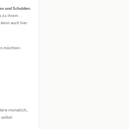
en und Schulden
.
 zu ihrem
 denn auch hier
fen möchten:
dere monatlich,
 selbst