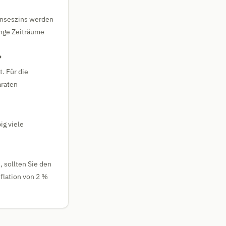
Zinseszins werden
ange Zeiträume
?
. Für die
araten
ig viele
 sollten Sie den
flation von 2 %