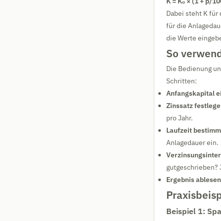
K = K₀ × (1 + p/1
Dabei steht K für 
für die Anlageda
die Werte eingeb
So verwend
Die Bedienung un
Schritten:
Anfangskapital e
Zinssatz festlege
pro Jahr.
Laufzeit bestimm
Anlagedauer ein.
Verzinsungsinter
gutgeschrieben? J
Ergebnis ablesen
Praxisbeisp
Beispiel 1: Sp