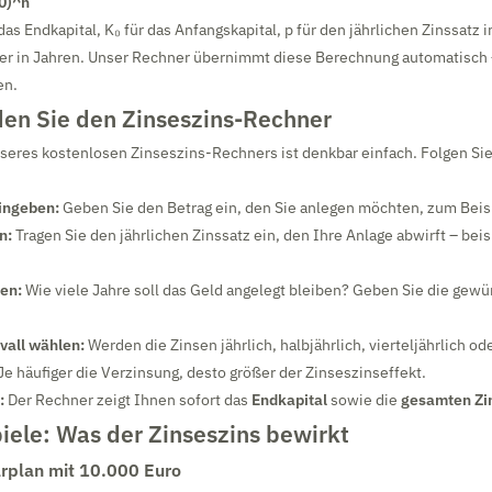
00)^n
das Endkapital, K₀ für das Anfangskapital, p für den jährlichen Zinssatz 
uer in Jahren. Unser Rechner übernimmt diese Berechnung automatisch
en.
en Sie den Zinseszins-Rechner
seres kostenlosen Zinseszins-Rechners ist denkbar einfach. Folgen Si
ingeben:
Geben Sie den Betrag ein, den Sie anlegen möchten, zum Beis
n:
Tragen Sie den jährlichen Zinssatz ein, den Ihre Anlage abwirft – bei
en:
Wie viele Jahre soll das Geld angelegt bleiben? Geben Sie die gew
vall wählen:
Werden die Zinsen jährlich, halbjährlich, vierteljährlich od
e häufiger die Verzinsung, desto größer der Zinseszinseffekt.
:
Der Rechner zeigt Ihnen sofort das
Endkapital
sowie die
gesamten Zi
iele: Was der Zinseszins bewirkt
arplan mit 10.000 Euro