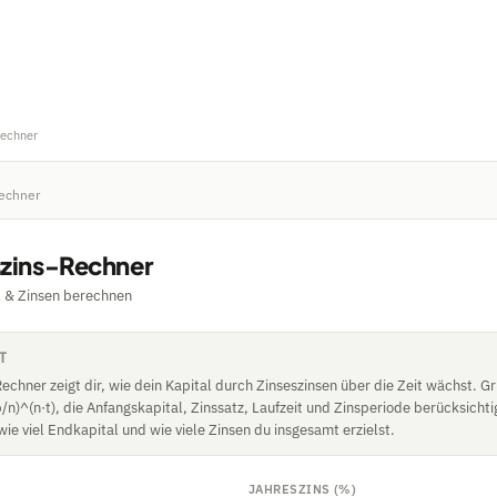
Rechner
echner
szins-Rechner
 & Zinsen berechnen
T
echner zeigt dir, wie dein Kapital durch Zinseszinsen über die Zeit wächst. Gr
p/n)^(n·t), die Anfangskapital, Zinssatz, Laufzeit und Zinsperiode berücksichti
 wie viel Endkapital und wie viele Zinsen du insgesamt erzielst.
JAHRESZINS (%)