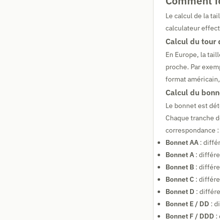
Comment fon
Le calcul de la t
calculateur effe
Calcul du tour 
En Europe, la tai
proche. Par exemp
format américain,
Calcul du bonn
Le bonnet est dét
Chaque tranche de
correspondance :
Bonnet AA
: diffé
Bonnet A
: différ
Bonnet B
: différ
Bonnet C
: différ
Bonnet D
: différ
Bonnet E / DD
: d
Bonnet F / DDD
: