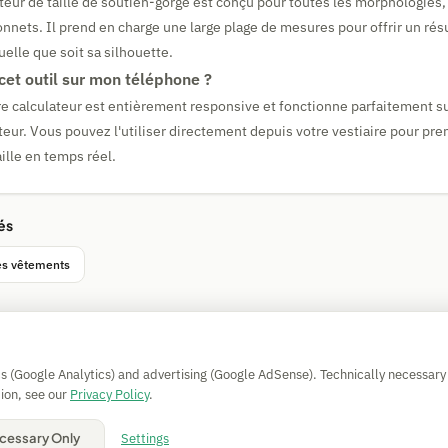
ateur de taille de soutien-gorge est conçu pour toutes les morphologies
onnets. Il prend en charge une large plage de mesures pour offrir un rés
lle que soit sa silhouette.
r cet outil sur mon téléphone ?
e calculateur est entièrement responsive et fonctionne parfaitement s
ateur. Vous pouvez l'utiliser directement depuis votre vestiaire pour pr
aille en temps réel.
és
les vêtements
Simple Calculator
cs (Google Analytics) and advertising (Google AdSense). Technically necessary
Impressum
|
Privacy
|
Terms
|
🍪 Cookies
ion, see our
Privacy Policy
.
Tous les calculs sans garantie. © 2026 CAESS GmbH
Settings
cessary Only