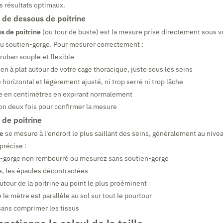
s résultats optimaux.
 de dessous de poitrine
s de poitrine
(ou tour de buste) est la mesure prise directement sous vo
du soutien-gorge. Pour mesurer correctement :
 ruban souple et flexible
en à plat autour de votre cage thoracique, juste sous les seins
 horizontal et légèrement ajusté, ni trop serré ni trop lâche
e en centimètres en expirant normalement
on deux fois pour confirmer la mesure
 de poitrine
ne
se mesure à l'endroit le plus saillant des seins, généralement au niv
précise :
n-gorge non rembourré ou mesurez sans soutien-gorge
e, les épaules décontractées
utour de la poitrine au point le plus proéminent
le mètre est parallèle au sol sur tout le pourtour
sans comprimer les tissus