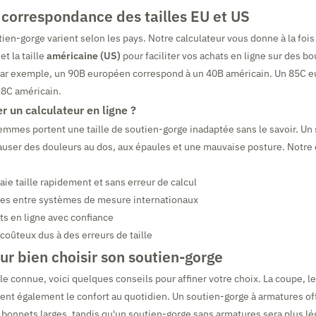
 correspondance des tailles EU et US
tien-gorge varient selon les pays. Notre calculateur vous donne à la fois l
et la taille
américaine (US)
pour faciliter vos achats en ligne sur des b
 Par exemple, un 90B européen correspond à un 40B américain. Un 85C 
38C américain.
er un calculateur en ligne ?
mes portent une taille de soutien-gorge inadaptée sans le savoir. Un
auser des douleurs au dos, aux épaules et une mauvaise posture. Notre o
raie taille rapidement et sans erreur de calcul
lles entre systèmes de mesure internationaux
ts en ligne avec confiance
 coûteux dus à des erreurs de taille
ur bien choisir son soutien-gorge
lle connue, voici quelques conseils pour affiner votre choix. La coupe, le 
ent également le confort au quotidien. Un soutien-gorge à armatures of
 bonnets larges, tandis qu'un soutien-gorge sans armatures sera plus lé