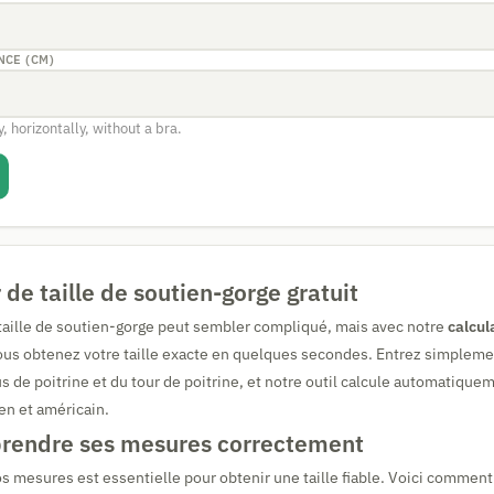
NCE (CM)
, horizontally, without a bra.
 de taille de soutien-gorge gratuit
taille de soutien-gorge peut sembler compliqué, mais avec notre
calcul
vous obtenez votre taille exacte en quelques secondes. Entrez simplem
 de poitrine et du tour de poitrine, et notre outil calcule automatiquem
en et américain.
endre ses mesures correctement
os mesures est essentielle pour obtenir une taille fiable. Voici commen