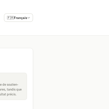
🇫🇷
Français
le de soutien-
ures, tandis que
ltat précis.