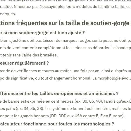
tractée. N'hésitez pas à essayer plusieurs modèles de la même taille, ca
 marques.
ions fréquentes sur la taille de soutien-gorge
 si mon soutien-gorge est bien ajusté ?
bien ajusté ne doit pas laisser de marques rouges sur la peau, ne doit 
nets doivent contenir complètement les seins sans déborder. La bande p
t tenir sans l'aide des bretelles.
esurer régulièrement ?
mandé de vérifier ses mesures au moins une fois par an, ainsi qu'après 
 poids significative, ou tout changement hormonal. La morphologie évo
ifférence entre les tailles européennes et américaines ?
le de bande est exprimée en centimètres (ex. 80, 85, 90), tandis qu'aux É
s pairs (ex. 34, 36, 38). Le système de bonnet est similaire, mais les l
er pour les grands bonnets (DD, DDD aux USA contre E, F en Europe).
calculateur fonctionne pour toutes les morphologies ?