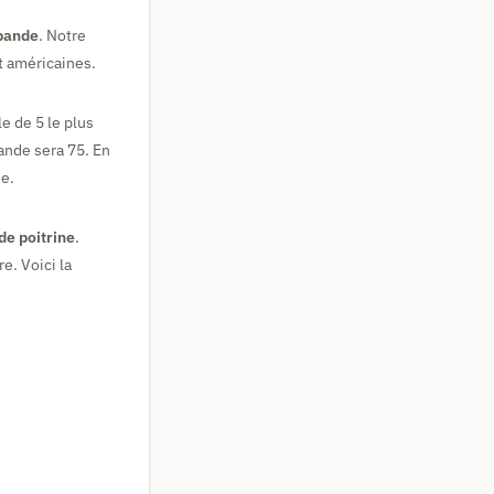
 bande
. Notre
t américaines.
e de 5 le plus
ande sera 75. En
e.
 de poitrine
.
e. Voici la