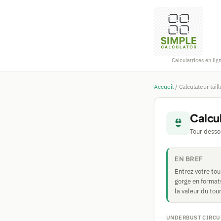
Calculatrices en lig
Accueil
/
Calculateur tail
Calcul
👙
Tour dessou
EN BREF
Entrez votre tou
gorge en formats
la valeur du tou
UNDERBUST CIRCU