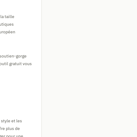
a taille
outiques
européen
 soutien-gorge
util gratuit vous
style et les
fre plus de
ger pour une