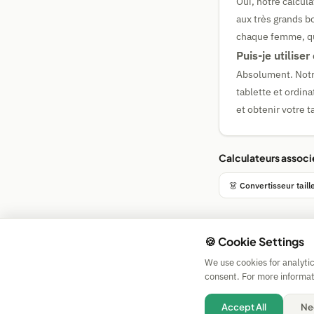
Oui, notre calcul
aux très grands b
chaque femme, que
Puis-je utilise
Absolument. Notr
tablette et ordin
et obtenir votre t
Calculateurs associ
👗 Convertisseur tail
🍪 Cookie Settings
We use cookies for analyti
consent. For more informat
Accept All
Ne