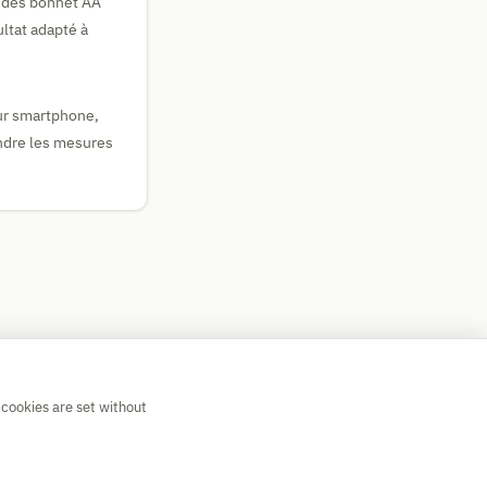
, des bonnet AA
ultat adapté à
ur smartphone,
endre les mesures
 cookies are set without
💡 Suggest a calculator