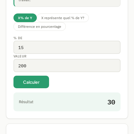
X% de Y
X représente quel % de Y?
Différence en pourcentage
% DE
VALEUR
Calculer
30
Résultat