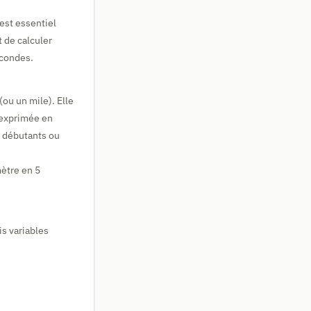
est essentiel
 de calculer
econdes.
ou un mile). Elle
 exprimée en
nt débutants ou
mètre en 5
is variables