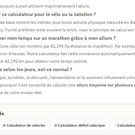
oureurs à pied utilisent majoritairement l'allure.
r ce calculateur pour le vélo ou la natation ?
 de base restent les mêmes pour toute activité physique mesurée en di
o, l'unité préférée reste souvent le km/h, mais le principe de calcul est
er mon temps sur un marathon grâce à mon allure ?
allure cible (en min/km) par 42,195 (la distance du marathon). Par exemp
ron 4 heures. Notre calculateur fait cette conversion automatiquement 
ance 42,195 km pour obtenir votre temps estimé.
e selon les jours, est-ce normal ?
tigue, la météo, le dénivelé, l'alimentation et le sommeil influencent votr
 pourquoi il est conseillé de calculer une
allure moyenne sur plusieurs 
le de votre niveau réel.
és
⊛ Calculateur de calories
⊖ Calculateur déficit calorique
◌ Calculateu