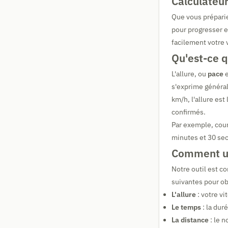
Calculateur
Que vous prépari
pour progresser e
facilement votre 
Qu'est-ce q
L'allure, ou
pace
e
s'exprime génér
km/h, l'allure est
confirmés.
Par exemple, cour
minutes et 30 seco
Comment uti
Notre outil est co
suivantes pour obt
L'allure
: votre v
Le temps
: la dur
La distance
: le 