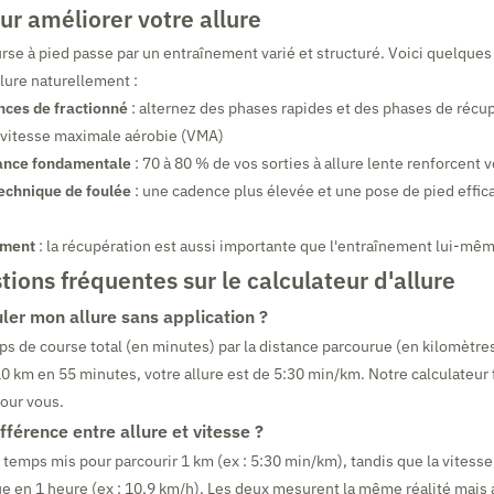
ur améliorer votre allure
rse à pied passe par un entraînement varié et structuré. Voici quelques
llure naturellement :
nces de fractionné
: alternez des phases rapides et des phases de récu
 vitesse maximale aérobie (VMA)
ance fondamentale
: 70 à 80 % de vos sorties à allure lente renforcent 
technique de foulée
: une cadence plus élevée et une pose de pied effic
mment
: la récupération est aussi importante que l'entraînement lui-mê
ions fréquentes sur le calculateur d'allure
er mon allure sans application ?
ps de course total (en minutes) par la distance parcourue (en kilomètres
0 km en 55 minutes, votre allure est de 5:30 min/km. Notre calculateur f
our vous.
ifférence entre allure et vitesse ?
e temps mis pour parcourir 1 km (ex : 5:30 min/km), tandis que la vitesse
e en 1 heure (ex : 10,9 km/h). Les deux mesurent la même réalité mais 