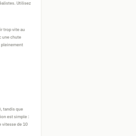
alistes. Utilisez
r trop vite au
c une chute
r pleinement
, tandis que
ion est simple :
e vitesse de 10