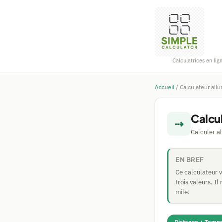
Calculatrices en lig
Accueil
/
Calculateur allu
Calcul
⇢
Calculer a
EN BREF
Ce calculateur v
trois valeurs. I
mile.
Distance + Temp