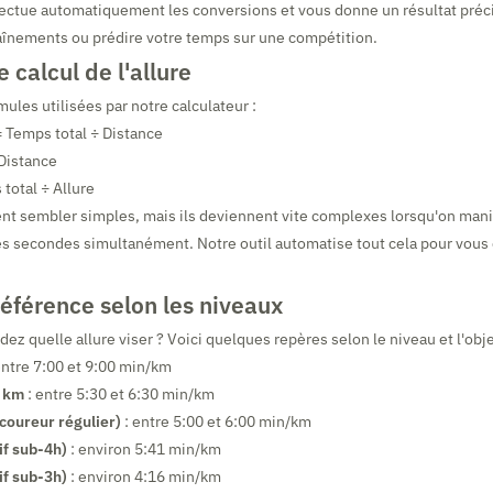
fectue automatiquement les conversions et vous donne un résultat préci
raînements ou prédire votre temps sur une compétition.
 calcul de l'allure
rmules utilisées par notre calculateur :
 Temps total ÷ Distance
 Distance
total ÷ Allure
nt sembler simples, mais ils deviennent vite complexes lorsqu'on man
s secondes simultanément. Notre outil automatise tout cela pour vous é
référence selon les niveaux
z quelle allure viser ? Voici quelques repères selon le niveau et l'obje
entre 7:00 et 9:00 min/km
0 km
: entre 5:30 et 6:30 min/km
oureur régulier)
: entre 5:00 et 6:00 min/km
if sub-4h)
: environ 5:41 min/km
if sub-3h)
: environ 4:16 min/km