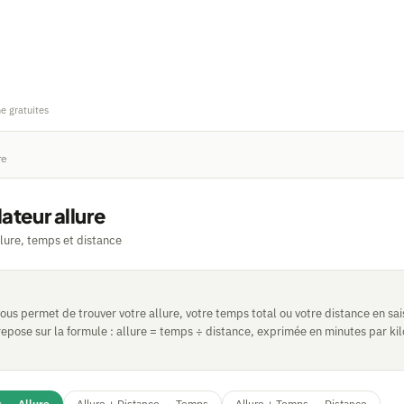
ne gratuites
re
ateur allure
llure, temps et distance
ous permet de trouver votre allure, votre temps total ou votre distance en sa
l repose sur la formule : allure = temps ÷ distance, exprimée en minutes par k
s → Allure
Allure + Distance → Temps
Allure + Temps → Distance