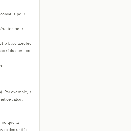
 conseils pour
pération pour
votre base aérobie
ace réduisent les
me
). Par exemple, si
ait ce calcul
 indique la
avec des unités