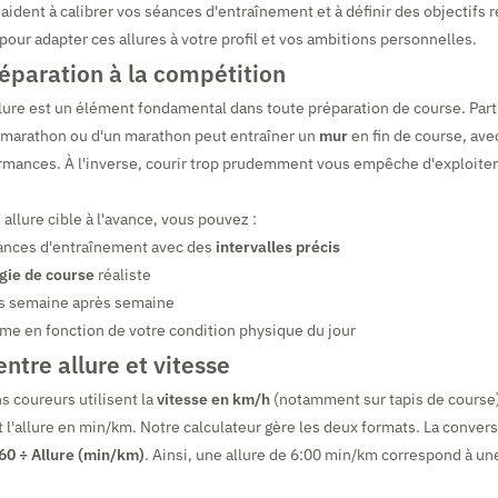
ident à calibrer vos séances d'entraînement et à définir des objectifs ré
pour adapter ces allures à votre profil et vos ambitions personnelles.
réparation à la compétition
llure est un élément fondamental dans toute préparation de course. Parti
-marathon ou d'un marathon peut entraîner un
mur
en fin de course, ave
ormances. À l'inverse, courir trop prudemment vous empêche d'exploite
 allure cible à l'avance, vous pouvez :
éances d'entraînement avec des
intervalles précis
gie de course
réaliste
ès semaine après semaine
hme en fonction de votre condition physique du jour
entre allure et vitesse
s coureurs utilisent la
vitesse en km/h
(notamment sur tapis de course)
t l'allure en min/km. Notre calculateur gère les deux formats. La convers
60 ÷ Allure (min/km)
. Ainsi, une allure de 6:00 min/km correspond à un