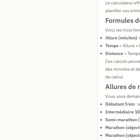
Le calculateur ef
planifier vos ent
Formules de
Voici les trois fo
Allure (min/km)
=
Temps
= Allure ×
Distance
= Temps 
Ces calculs peuve
des minutes et de
de calcul.
Allures de 
Vous vous demande
Débutant 5 km
: 
Intermédiaire 1
Semi-marathon (c
Marathon (object
Marathon (object