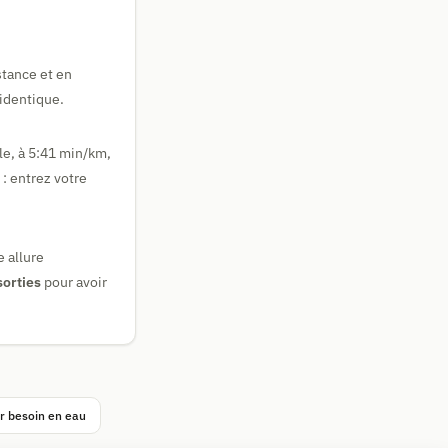
stance et en
 identique.
le, à 5:41 min/km,
: entrez votre
e allure
sorties
pour avoir
r besoin en eau