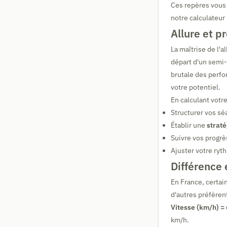
Ces repères vous a
notre calculateur 
Allure et p
La maîtrise de l'a
départ d'un semi
brutale des perf
votre potentiel.
En calculant votre
Structurer vos s
Établir une
straté
Suivre vos progr
Ajuster votre ryt
Différence 
En France, certain
d'autres préfèren
Vitesse (km/h) = 
km/h.