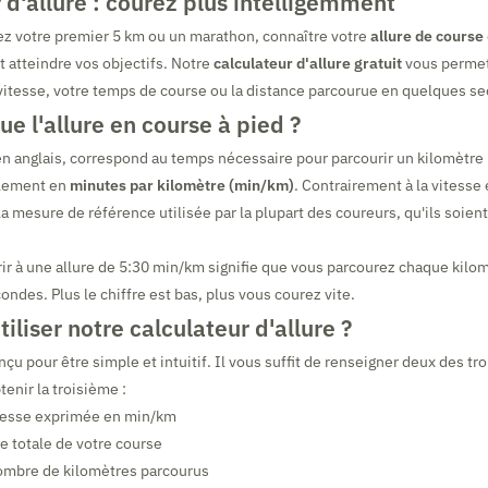
 d'allure : courez plus intelligemment
ez votre premier 5 km ou un marathon, connaître votre
allure de course
t atteindre vos objectifs. Notre
calculateur d'allure gratuit
vous permet
vitesse, votre temps de course ou la distance parcourue en quelques s
ue l'allure en course à pied ?
n anglais, correspond au temps nécessaire pour parcourir un kilomètre (
alement en
minutes par kilomètre (min/km)
. Contrairement à la vitesse
 la mesure de référence utilisée par la plupart des coureurs, qu'ils soie
ir à une allure de 5:30 min/km signifie que vous parcourez chaque kilo
ndes. Plus le chiffre est bas, plus vous courez vite.
liser notre calculateur d'allure ?
nçu pour être simple et intuitif. Il vous suffit de renseigner deux des tro
enir la troisième :
itesse exprimée en min/km
ée totale de votre course
nombre de kilomètres parcourus