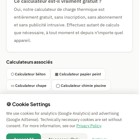
Ce calculateur est-il vraiment gratuit ?
Oui, notre calculateur de charge thermique est
entièrement gratuit, sans inscription, sans abonnement
et sans publicité intrusive. Effectuez autant de calculs
que nécessaire, à tout moment et depuis n'importe quel
appareil.
Calculateurs associés
⬡ Calculateur béton
▦ Calculateur papier peint
▭ Calculateur chape
◯ Calculateur chimie piscine
🍪 Cookie Settings
We use cookies for analytics (Google Analytics) and advertising
Simple Calculator
(Google AdSense). Technically necessary cookies are set without
Impressum
|
Privacy
|
Terms
|
🍪 Cookies
consent. For more information, see our
Privacy Policy
.
Tous les calculs sans garantie. © 2026 CAESS GmbH