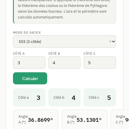
le théorème des cosinus ou le théorème de Pythagore
selon les données fournies. L'aire et le périmètre sont
calculés automatiquement.
MODE DE SAISIE
CÔTÉ A
CÔTÉ B
CÔTÉ C
Calculer
3
4
5
Côté a
Côté b
Côté c
Angle
Angle
Angle
36.8699°
53.1301°
9
A (°)
B (°)
C (°)