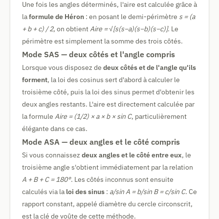
Une fois les angles déterminés, l'aire est calculée grâce à
la
formule de Héron
: en posant le demi-périmètre
s = (a
+ b + c) / 2
, on obtient
Aire = √[s(s−a)(s−b)(s−c)]
. Le
périmètre est simplement la somme des trois côtés.
Mode SAS — deux côtés et l'angle compris
Lorsque vous disposez de
deux côtés et de l'angle qu'ils
forment
, la loi des cosinus sert d'abord à calculer le
troisième côté, puis la loi des sinus permet d'obtenir les
deux angles restants. L'aire est directement calculée par
la formule
Aire = (1/2) × a × b × sin C
, particulièrement
élégante dans ce cas.
Mode ASA — deux angles et le côté compris
Si vous connaissez
deux angles et le côté entre eux
, le
troisième angle s'obtient immédiatement par la relation
A + B + C = 180°
. Les côtés inconnus sont ensuite
calculés via la
loi des sinus
:
a/sin A = b/sin B = c/sin C
. Ce
rapport constant, appelé diamètre du cercle circonscrit,
est la clé de voûte de cette méthode.