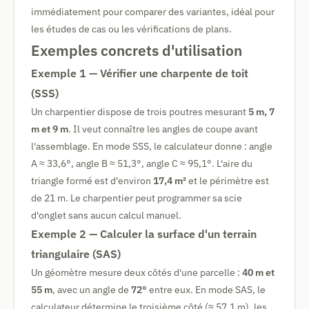
immédiatement pour comparer des variantes, idéal pour
les études de cas ou les vérifications de plans.
Exemples concrets d'utilisation
Exemple 1 — Vérifier une charpente de toit
(SSS)
Un charpentier dispose de trois poutres mesurant
5 m, 7
m et 9 m
. Il veut connaître les angles de coupe avant
l'assemblage. En mode SSS, le calculateur donne : angle
A ≈ 33,6°, angle B ≈ 51,3°, angle C ≈ 95,1°. L'aire du
triangle formé est d'environ
17,4 m²
et le périmètre est
de 21 m. Le charpentier peut programmer sa scie
d'onglet sans aucun calcul manuel.
Exemple 2 — Calculer la surface d'un terrain
triangulaire (SAS)
Un géomètre mesure deux côtés d'une parcelle :
40 m et
55 m
, avec un angle de
72°
entre eux. En mode SAS, le
calculateur détermine le troisième côté (≈ 57,1 m), les