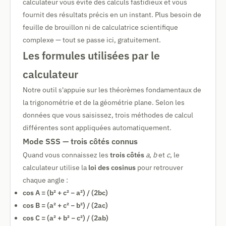
calculateur vous évite des calculs fastidieux et vous
fournit des résultats précis en un instant. Plus besoin de
feuille de brouillon ni de calculatrice scientifique
complexe — tout se passe ici, gratuitement.
Les formules utilisées par le
calculateur
Notre outil s'appuie sur les théorèmes fondamentaux de
la trigonométrie et de la géométrie plane. Selon les
données que vous saisissez, trois méthodes de calcul
différentes sont appliquées automatiquement.
Mode SSS — trois côtés connus
Quand vous connaissez les
trois côtés
a
,
b
et
c
, le
calculateur utilise la
loi des cosinus
pour retrouver
chaque angle :
cos A = (b² + c² − a²) / (2bc)
cos B = (a² + c² − b²) / (2ac)
cos C = (a² + b² − c²) / (2ab)