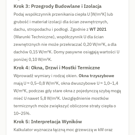
Krok 3: Przegrody Budowlane i Izolacja
Podaj współczynnik przenikania ciepła U [W/m²K] lub
grubość i materiał izolacji dla ścian zewnętrznych,
dachu, stropodachu i podłogi. Zgodnie z
WT 2021
(Warunki Techniczne), współczynnik U dla ścian
zewnętrznych nie może przekraczać 0,20 W/m²K, a dla
dachów 0,15 W/m²K. Domy pasywne osiągają wartości U
poniżej 0,10 W/m²K.
Krok 4: Okna, Drzwi i Mostki Termiczne
Wprowadź wymiary i rodzaj okien.
Okna trzyszybowe
mają U ≈ 0,5–0,8 W/m²K, okna dwuszybowe U ≈ 1,0–1,4
W/m²K, podczas gdy stare okna z pojedynczą szybą mogą
mieć U nawet 5,8 W/m²K. Uwzględnienie mostków
termicznych może zwiększyć obliczone straty ciepła o
10–25%.
Krok 5: Interpretacja Wyników
Kalkulator wyznacza łączną moc grzewczą w kW oraz