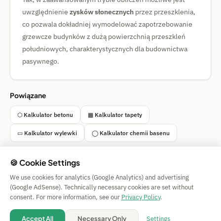
uwzględnienie
zysków słonecznych
przez przeszklenia,
co pozwala dokładniej wymodelować zapotrzebowanie
grzewcze budynków z dużą powierzchnią przeszkleń
południowych, charakterystycznych dla budownictwa
pasywnego.
Powiązane
⬡ Kalkulator betonu
▦ Kalkulator tapety
▭ Kalkulator wylewki
◯ Kalkulator chemii basenu
🍪 Cookie Settings
We use cookies for analytics (Google Analytics) and advertising
Simple Calculator
(Google AdSense). Technically necessary cookies are set without
Impressum
|
Privacy
|
Terms
|
🍪 Cookies
consent. For more information, see our
Privacy Policy
.
Bez gwarancji. © 2026 CAESS GmbH
💡 Suggest a calculator
Settings
Accept All
Necessary Only