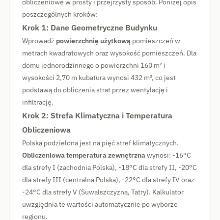
obliczeniowe w prosty i przejrzysty sposób. Poniżej opis
poszczególnych kroków:
Krok 1: Dane Geometryczne Budynku
Wprowadź
powierzchnię użytkową
pomieszczeń w
metrach kwadratowych oraz wysokość pomieszczeń. Dla
domu jednorodzinnego o powierzchni 160 m² i
wysokości 2,70 m kubatura wynosi 432 m³, co jest
podstawą do obliczenia strat przez wentylację i
infiltrację.
Krok 2: Strefa Klimatyczna i Temperatura
Obliczeniowa
Polska podzielona jest na pięć stref klimatycznych.
Obliczeniowa temperatura zewnętrzna
wynosi: -16°C
dla strefy I (zachodnia Polska), -18°C dla strefy II, -20°C
dla strefy III (centralna Polska), -22°C dla strefy IV oraz
-24°C dla strefy V (Suwalszczyzna, Tatry). Kalkulator
uwzględnia te wartości automatycznie po wyborze
regionu.