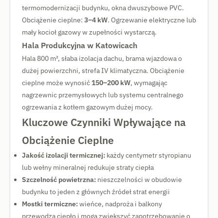
termomodernizacji budynku, okna dwuszybowe PVC.
Obciążenie cieplne:
3–4 kW
. Ogrzewanie elektryczne lub
mały kocioł gazowy w zupełności wystarczą.
Hala Produkcyjna w Katowicach
Hala 800 m², słaba izolacja dachu, brama wjazdowa o
dużej powierzchni, strefa IV klimatyczna. Obciążenie
cieplne może wynosić
150–200 kW
, wymagając
nagrzewnic przemysłowych lub systemu centralnego
ogrzewania z kotłem gazowym dużej mocy.
Kluczowe Czynniki Wpływające na
Obciążenie Cieplne
Jakość izolacji termicznej:
każdy centymetr styropianu
lub wełny mineralnej redukuje straty ciepła
Szczelność powietrzna:
nieszczelności w obudowie
budynku to jeden z głównych źródeł strat energii
Mostki termiczne:
wieńce, nadproża i balkony
przewodzą ciepło i mogą zwiększyć zapotrzebowanie o