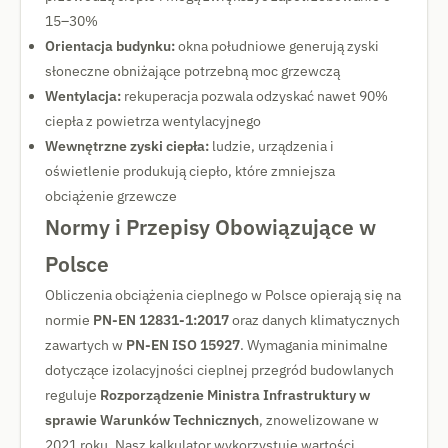
15–30%
Orientacja budynku:
okna południowe generują zyski
słoneczne obniżające potrzebną moc grzewczą
Wentylacja:
rekuperacja pozwala odzyskać nawet 90%
ciepła z powietrza wentylacyjnego
Wewnętrzne zyski ciepła:
ludzie, urządzenia i
oświetlenie produkują ciepło, które zmniejsza
obciążenie grzewcze
Normy i Przepisy Obowiązujące w
Polsce
Obliczenia obciążenia cieplnego w Polsce opierają się na
normie
PN-EN 12831-1:2017
oraz danych klimatycznych
zawartych w
PN-EN ISO 15927
. Wymagania minimalne
dotyczące izolacyjności cieplnej przegród budowlanych
reguluje
Rozporządzenie Ministra Infrastruktury w
sprawie Warunków Technicznych
, znowelizowane w
2021 roku. Nasz kalkulator wykorzystuje wartości