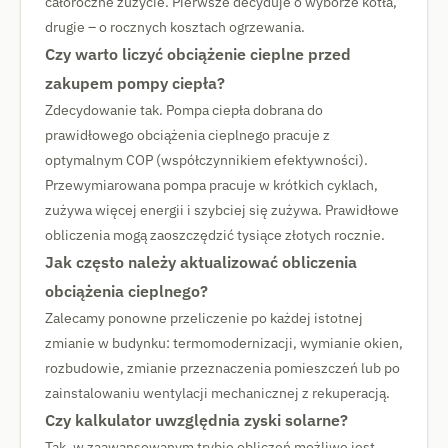
całoroczne zużycie. Pierwsze decyduje o wyborze kotła,
drugie – o rocznych kosztach ogrzewania.
Czy warto liczyć obciążenie cieplne przed
zakupem pompy ciepła?
Zdecydowanie tak. Pompa ciepła dobrana do
prawidłowego obciążenia cieplnego pracuje z
optymalnym COP (współczynnikiem efektywności).
Przewymiarowana pompa pracuje w krótkich cyklach,
zużywa więcej energii i szybciej się zużywa. Prawidłowe
obliczenia mogą zaoszczędzić tysiące złotych rocznie.
Jak często należy aktualizować obliczenia
obciążenia cieplnego?
Zalecamy ponowne przeliczenie po każdej istotnej
zmianie w budynku: termomodernizacji, wymianie okien,
rozbudowie, zmianie przeznaczenia pomieszczeń lub po
zainstalowaniu wentylacji mechanicznej z rekuperacją.
Czy kalkulator uwzględnia zyski solarne?
Tak, w zaawansowanym trybie obliczeń możliwe jest