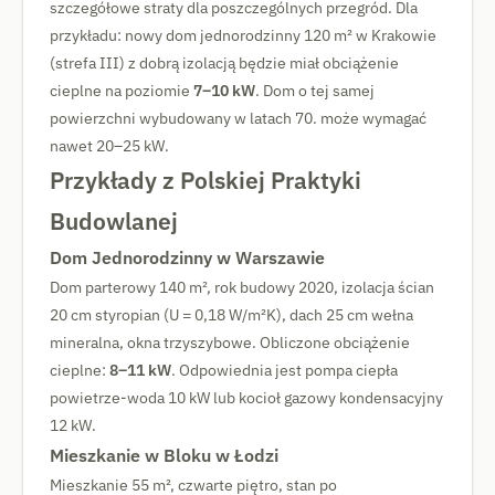
szczegółowe straty dla poszczególnych przegród. Dla
przykładu: nowy dom jednorodzinny 120 m² w Krakowie
(strefa III) z dobrą izolacją będzie miał obciążenie
cieplne na poziomie
7–10 kW
. Dom o tej samej
powierzchni wybudowany w latach 70. może wymagać
nawet 20–25 kW.
Przykłady z Polskiej Praktyki
Budowlanej
Dom Jednorodzinny w Warszawie
Dom parterowy 140 m², rok budowy 2020, izolacja ścian
20 cm styropian (U = 0,18 W/m²K), dach 25 cm wełna
mineralna, okna trzyszybowe. Obliczone obciążenie
cieplne:
8–11 kW
. Odpowiednia jest pompa ciepła
powietrze-woda 10 kW lub kocioł gazowy kondensacyjny
12 kW.
Mieszkanie w Bloku w Łodzi
Mieszkanie 55 m², czwarte piętro, stan po