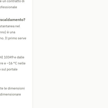
e un contratto di
rofessionale
 riscaldamento?
stantanea nel
no) è una
no. Il primo serve
UNI 10349 e dalle
ere e –16 °C nelle
o sul portale
ente le dimensioni
er dimensionare