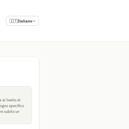
🇮🇹
Italiano
al livello di
sogno specifico
ni subito un