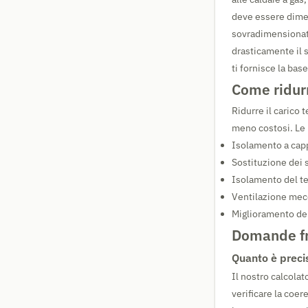
deve essere dimens
sovradimensionata
drasticamente il s
ti fornisce la bas
Come ridurr
Ridurre il carico 
meno costosi. Le 
Isolamento a capp
Sostituzione dei 
Isolamento del te
Ventilazione mecc
Miglioramento dell
Domande fr
Quanto è preci
Il nostro calcolat
verificare la coer