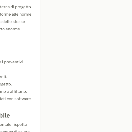
terna di progetto
onforme alle norme
ta delle stesse
atto enorme
e i preventivi
enti.
ogetto.
lo o affittarlo.
liati con software
bile
entale rispetto
a pompa di calore