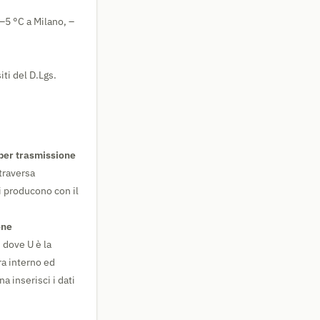
–5 °C a Milano, –
iti del D.Lgs.
per trasmissione
ttraversa
si producono con il
one
, dove U è la
ra interno ed
 inserisci i dati