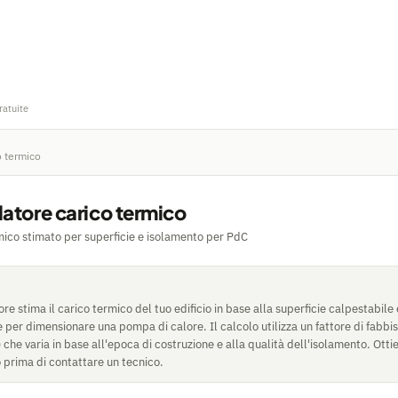
ratuite
o termico
atore carico termico
mico stimato per superficie e isolamento per PdC
e stima il carico termico del tuo edificio in base alla superficie calpestabile e 
e per dimensionare una pompa di calore. Il calcolo utilizza un fattore di fabbi
 che varia in base all'epoca di costruzione e alla qualità dell'isolamento. Ottie
o prima di contattare un tecnico.