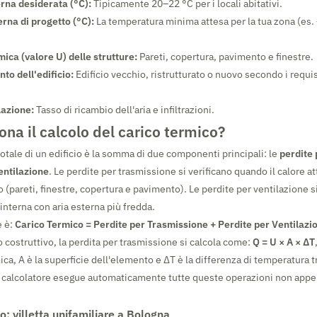
rna desiderata (°C):
Tipicamente 20–22 °C per i locali abitativi.
rna di progetto (°C):
La temperatura minima attesa per la tua zona (es. 
ica (valore U) delle strutture:
Pareti, copertura, pavimento e finestre.
nto dell'edificio:
Edificio vecchio, ristrutturato o nuovo secondo i requis
lazione:
Tasso di ricambio dell'aria e infiltrazioni.
na il calcolo del carico termico?
totale di un edificio è la somma di due componenti principali: le
perdite 
entilazione
. Le perdite per trasmissione si verificano quando il calore a
io (pareti, finestre, copertura e pavimento). Le perdite per ventilazione 
 interna con aria esterna più fredda.
e è:
Carico Termico = Perdite per Trasmissione + Perdite per Ventilazi
 costruttivo, la perdita per trasmissione si calcola come:
Q = U × A × ΔT
ca, A è la superficie dell'elemento e ΔT è la differenza di temperatura t
o calcolatore esegue automaticamente tutte queste operazioni non appena
: villetta unifamiliare a Bologna