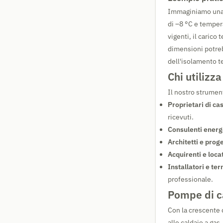
Immaginiamo una v
di –8 °C e temper
vigenti, il carico 
dimensioni potre
dell'isolamento t
Chi utilizz
Il nostro strument
Proprietari di ca
ricevuti.
Consulenti energe
Architetti e proge
Acquirenti e locat
Installatori e ter
professionale.
Pompe di ca
Con la crescente 
alle caldaie a gas