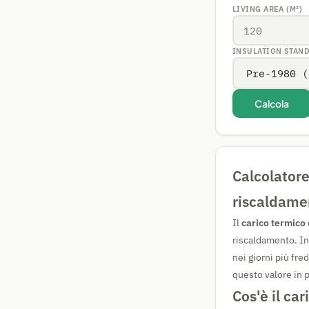
LIVING AREA (M²)
INSULATION STAN
Calcola
Calcolatore
riscaldamen
Il
carico termico
riscaldamento. I
nei giorni più fre
questo valore in 
Cos'è il ca