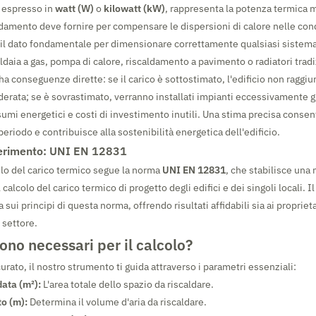
, espresso in
watt (W)
o
kilowatt (kW)
, rappresenta la potenza termica
ldamento deve fornire per compensare le dispersioni di calore nelle con
È il dato fondamentale per dimensionare correttamente qualsiasi sistema
daia a gas, pompa di calore, riscaldamento a pavimento o radiatori tradi
ha conseguenze dirette: se il carico è sottostimato, l'edificio non raggiu
erata; se è sovrastimato, verranno installati impianti eccessivamente g
umi energetici e costi di investimento inutili. Una stima precisa consen
eriodo e contribuisce alla sostenibilità energetica dell'edificio.
ferimento: UNI EN 12831
colo del carico termico segue la norma
UNI EN 12831
, che stabilisce una
calcolo del carico termico di progetto degli edifici e dei singoli locali. I
 sui principi di questa norma, offrendo risultati affidabili sia ai proprieta
 settore.
sono necessari per il calcolo?
urato, il nostro strumento ti guida attraverso i parametri essenziali:
data (m²):
L'area totale dello spazio da riscaldare.
to (m):
Determina il volume d'aria da riscaldare.