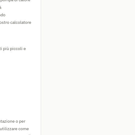
à
ndo
nostro calcolatore
i più piccoli e
utazione o per
 utilizzare come