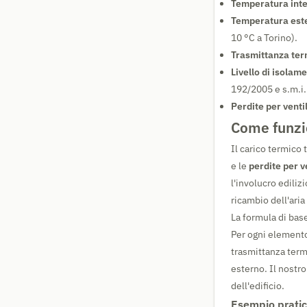
Temperatura inte
Temperatura este
10 °C a Torino).
Trasmittanza term
Livello di isolame
192/2005 e s.m.i.
Perdite per venti
Come funzio
Il carico termico 
e le
perdite per v
l'involucro ediliz
ricambio dell'aria
La formula di bas
Per ogni elemento
trasmittanza termi
esterno. Il nostr
dell'edificio.
Esempio pratico