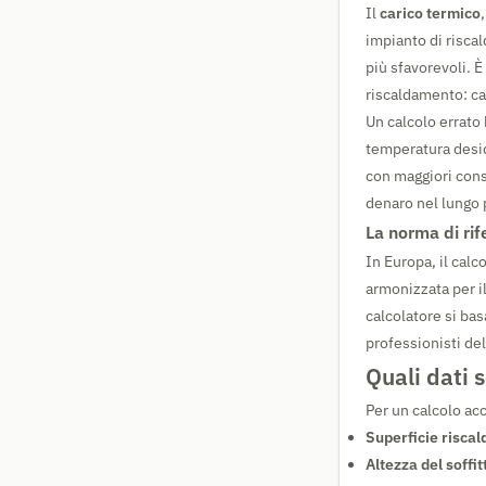
Il
carico termico
impianto di risca
più sfavorevoli. 
riscaldamento: cal
Un calcolo errato 
temperatura desid
con maggiori cons
denaro nel lungo p
La norma di ri
In Europa, il cal
armonizzata per il 
calcolatore si basa
professionisti del
Quali dati 
Per un calcolo acc
Superficie riscal
Altezza del soffit