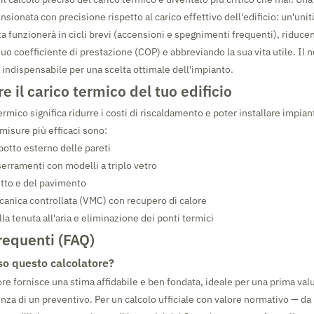
ionata con precisione rispetto al carico effettivo dell'edificio: un'unit
 funzionerà in cicli brevi (accensioni e spegnimenti frequenti), riduce
uo coefficiente di prestazione (COP) e abbreviando la sua vita utile. Il 
e indispensabile per una scelta ottimale dell'impianto.
e il carico termico del tuo edificio
termico significa ridurre i costi di riscaldamento e poter installare impiant
misure più efficaci sono:
otto esterno delle pareti
serramenti con modelli a triplo vetro
tto e del pavimento
anica controllata (VMC) con recupero di calore
a tenuta all'aria e eliminazione dei ponti termici
equenti (FAQ)
so questo calcolatore?
ore fornisce una stima affidabile e ben fondata, ideale per una prima val
enza di un preventivo. Per un calcolo ufficiale con valore normativo — da