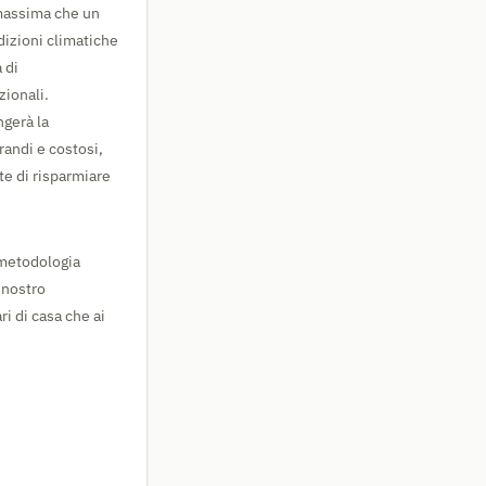
 massima che un
dizioni climatiche
 di
zionali.
ngerà la
randi e costosi,
te di risparmiare
 metodologia
l nostro
ri di casa che ai