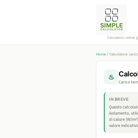
Calcolatrici online g
Home
/
Calcolatore caric
Calcol
♨
Carico ter
IN BREVE
Questo calcolator
isolamento, util
di calore (W/m²)
valore indicativ