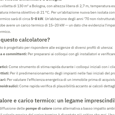
illetta di 130 m² a Bologna, con altezza libera di 2,7 m, temperatura es
atura interna obiettivo di 21 °C. Per un'abitazione nuova ben isolata c
termico sarà di circa
5–8 kW
. Un'abitazione degli anni '70 non ristruttura
bbe avere un carico termico di 15–20 kW — un dato che evidenzia l'imp
ermico.
a questo calcolatore?
o è progettato per rispondere alle esigenze di diversi profili di utenza:
sa e committenti:
Per prepararsi ai colloqui con gli installatori e verificar
tici:
Come strumento di stima rapida durante i colloqui iniziali con i cli
ttisti:
Per il predimensionamento degli impianti nelle fasi iniziali del pr
ari:
Per valutare l'efficienza energetica di un immobile prima di acquistar
moidraulici:
Come rapida verifica di plausibilità accanto ai calcoli dettag
lore e carico termico: un legame imprescindi
diffusione delle
pompe di calore
come alternativa a basso impatto ambi
, il calcolo preciso del carico termico è diventato più critico che mai. Un