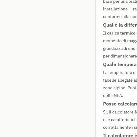
base per una prati
installazione — r
conforme alla no
Qual è la diffe
Il
carico termico
momento di maggi
grandezza di ener
per dimensionare g
Quale temperat
La temperatura es
tabelle allegate a
zone alpine. Puoi 
dell'ENEA.
Posso calcolare
Sì, il calcolatore
e le caratteristi
correttamente i si
Il calcolatore 