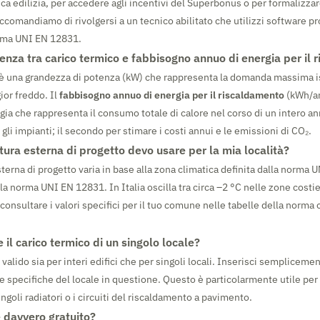
ca edilizia, per accedere agli incentivi del Superbonus o per formalizzar
accomandiamo di rivolgersi a un tecnico abilitato che utilizzi software p
rma UNI EN 12831.
renza tra carico termico e fabbisogno annuo di energia per il
è una grandezza di potenza (kW) che rappresenta la domanda massima i
or freddo. Il
fabbisogno annuo di energia per il riscaldamento
(kWh/an
gia che rappresenta il consumo totale di calore nel corso di un intero an
li impianti; il secondo per stimare i costi annui e le emissioni di CO₂.
ura esterna di progetto devo usare per la mia località?
terna di progetto varia in base alla zona climatica definita dalla norma 
lla norma UNI EN 12831. In Italia oscilla tra circa –2 °C nelle zone costi
consultare i valori specifici per il tuo comune nelle tabelle della norma 
 il carico termico di un singolo locale?
 è valido sia per interi edifici che per singoli locali. Inserisci semplicem
che specifiche del locale in questione. Questo è particolarmente utile p
ngoli radiatori o i circuiti del riscaldamento a pavimento.
è davvero gratuito?