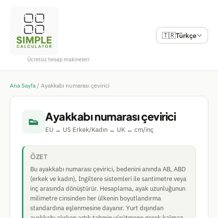
🇹🇷
Türkçe
Ücretsiz hesap makineleri
Ana Sayfa
/
Ayakkabı numarası çevirici
Ayakkabı numarası çevirici
👟
EU ↔ US Erkek/Kadın ↔ UK ↔ cm/inç
ÖZET
Bu ayakkabı numarası çevirici, bedenini anında AB, ABD
(erkek ve kadın), İngiltere sistemleri ile santimetre veya
inç arasında dönüştürür. Hesaplama, ayak uzunluğunun
milimetre cinsinden her ülkenin boyutlandırma
standardına eşlenmesine dayanır. Yurt dışından
ayakkabı alırken artık tahmin yürütmene gerek kalmaz.