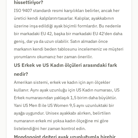
hissettiriyor?
ISO 9407 standardı resmi karşılıkları belirler, ancak her
üretici kendi
kalıplarını
tasarlar. Kalıplar, ayakkabının
üzerine inşa edildiği ayak biçimli formlardır. Bu nedenle
bir markadaki EU 42, başka bir markadaki EU 42'den daha
geniş, dar ya da uzun olabilir. Satın almadan önce
markanın kendi beden tablosunu incelemeniz ve müşteri
yorumlarını okumanız her zaman önerilir.
US Erkek ve US Kadın ölçüleri arasındaki fark
nedir?
Amerikan sistemi, erkek ve kadın için ayrı ölçekler
kullanır. Aynı ayak uzunluğu için US Kadın numarası, US
Erkek numarasından yaklaşık 1,5 birim daha büyüktür.
Yani US Men 8 ile US Women 9,5 aynı uzunluktaki bir
ayağa uygundur. Unisex ayakkabı alırken, belirtilen
numaranın erkek mi yoksa kadın ölçeğine mi göre
listelendiğini her zaman kontrol edin.
Mondopoint değeri ayak uzunluğumla birebir