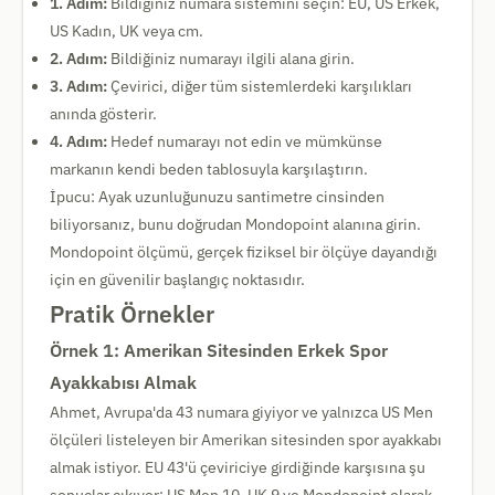
1. Adım:
Bildiğiniz numara sistemini seçin: EU, US Erkek,
US Kadın, UK veya cm.
2. Adım:
Bildiğiniz numarayı ilgili alana girin.
3. Adım:
Çevirici, diğer tüm sistemlerdeki karşılıkları
anında gösterir.
4. Adım:
Hedef numarayı not edin ve mümkünse
markanın kendi beden tablosuyla karşılaştırın.
İpucu: Ayak uzunluğunuzu santimetre cinsinden
biliyorsanız, bunu doğrudan Mondopoint alanına girin.
Mondopoint ölçümü, gerçek fiziksel bir ölçüye dayandığı
için en güvenilir başlangıç noktasıdır.
Pratik Örnekler
Örnek 1: Amerikan Sitesinden Erkek Spor
Ayakkabısı Almak
Ahmet, Avrupa'da 43 numara giyiyor ve yalnızca US Men
ölçüleri listeleyen bir Amerikan sitesinden spor ayakkabı
almak istiyor. EU 43'ü çeviriciye girdiğinde karşısına şu