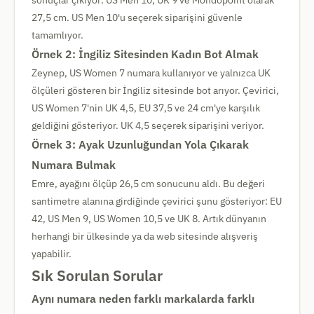
sonuçlar çıkıyor: US Men 10, UK 9 ve Mondopoint olarak
27,5 cm. US Men 10'u seçerek siparişini güvenle
tamamlıyor.
Örnek 2: İngiliz Sitesinden Kadın Bot Almak
Zeynep, US Women 7 numara kullanıyor ve yalnızca UK
ölçüleri gösteren bir İngiliz sitesinde bot arıyor. Çevirici,
US Women 7'nin UK 4,5, EU 37,5 ve 24 cm'ye karşılık
geldiğini gösteriyor. UK 4,5 seçerek siparişini veriyor.
Örnek 3: Ayak Uzunluğundan Yola Çıkarak
Numara Bulmak
Emre, ayağını ölçüp 26,5 cm sonucunu aldı. Bu değeri
santimetre alanına girdiğinde çevirici şunu gösteriyor: EU
42, US Men 9, US Women 10,5 ve UK 8. Artık dünyanın
herhangi bir ülkesinde ya da web sitesinde alışveriş
yapabilir.
Sık Sorulan Sorular
Aynı numara neden farklı markalarda farklı