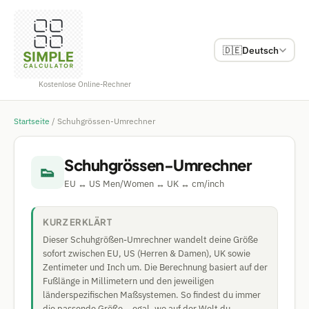
🇩🇪
Deutsch
Kostenlose Online-Rechner
Startseite
/
Schuhgrössen-Umrechner
Schuhgrössen-Umrechner
👟
EU ↔ US Men/Women ↔ UK ↔ cm/inch
KURZ ERKLÄRT
Dieser Schuhgrößen-Umrechner wandelt deine Größe
sofort zwischen EU, US (Herren & Damen), UK sowie
Zentimeter und Inch um. Die Berechnung basiert auf der
Fußlänge in Millimetern und den jeweiligen
länderspezifischen Maßsystemen. So findest du immer
die passende Größe – egal, wo auf der Welt du