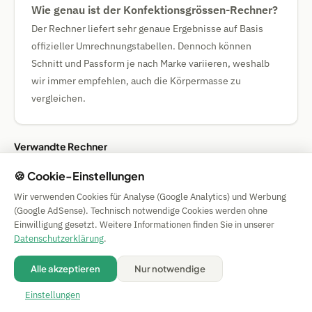
Wie genau ist der Konfektionsgrössen-Rechner?
Der Rechner liefert sehr genaue Ergebnisse auf Basis
offizieller Umrechnungstabellen. Dennoch können
Schnitt und Passform je nach Marke variieren, weshalb
wir immer empfehlen, auch die Körpermasse zu
vergleichen.
Verwandte Rechner
🍪 Cookie-Einstellungen
👙 BH-Grössen-Rechner
Wir verwenden Cookies für Analyse (Google Analytics) und Werbung
(Google AdSense). Technisch notwendige Cookies werden ohne
Einwilligung gesetzt. Weitere Informationen finden Sie in unserer
Simple Calculator
Datenschutzerklärung
.
Impressum
|
Privacy
|
Terms
|
🍪 Cookies
Alle akzeptieren
Nur notwendige
Alle Angaben ohne Gewähr. © 2026 CAESS GmbH
💡 Rechner vorschlagen
Einstellungen