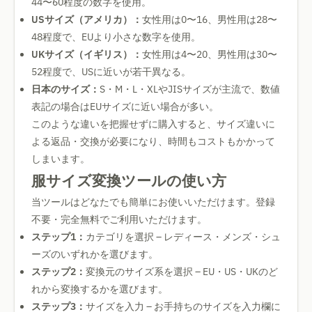
44〜60程度の数字を使用。
USサイズ（アメリカ）：
女性用は0〜16、男性用は28〜
48程度で、EUより小さな数字を使用。
UKサイズ（イギリス）：
女性用は4〜20、男性用は30〜
52程度で、USに近いが若干異なる。
日本のサイズ：
S・M・L・XLやJISサイズが主流で、数値
表記の場合はEUサイズに近い場合が多い。
このような違いを把握せずに購入すると、サイズ違いに
よる返品・交換が必要になり、時間もコストもかかって
しまいます。
服サイズ変換ツールの使い方
当ツールはどなたでも簡単にお使いいただけます。登録
不要・完全無料でご利用いただけます。
ステップ1：
カテゴリを選択 – レディース・メンズ・シュ
ーズのいずれかを選びます。
ステップ2：
変換元のサイズ系を選択 – EU・US・UKのど
れから変換するかを選びます。
ステップ3：
サイズを入力 – お手持ちのサイズを入力欄に