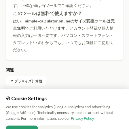
す。正確な値は当ツールでご確認ください。
このツールは無料で使えますか？
はい、
simple-calculator.onlineのサイズ変換ツールは完
全無料
でご利用いただけます。アカウント登録や個人情
報の入力は一切不要です。パソコン・スマートフォン・
タブレットいずれからでも、いつでもお気軽にご使用く
ださい。
関連
👙 ブラサイズ計算機
🍪 Cookie Settings
We use cookies for analytics (Google Analytics) and advertising
Simple Calculator
(Google AdSense). Technically necessary cookies are set without
Impressum
|
Privacy
|
Terms
|
🍪 Cookies
consent. For more information, see our
Privacy Policy
.
保証なし。 © 2026 CAESS GmbH