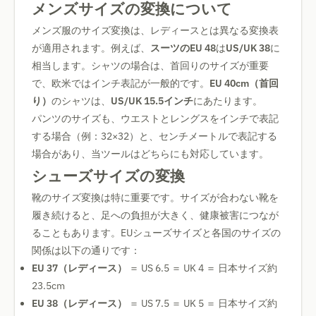
メンズサイズの変換について
メンズ服のサイズ変換は、レディースとは異なる変換表
が適用されます。例えば、
スーツのEU 48
は
US/UK 38
に
相当します。シャツの場合は、首回りのサイズが重要
で、欧米ではインチ表記が一般的です。
EU 40cm（首回
り）
のシャツは、
US/UK 15.5インチ
にあたります。
パンツのサイズも、ウエストとレングスをインチで表記
する場合（例：32×32）と、センチメートルで表記する
場合があり、当ツールはどちらにも対応しています。
シューズサイズの変換
靴のサイズ変換は特に重要です。サイズが合わない靴を
履き続けると、足への負担が大きく、健康被害につなが
ることもあります。EUシューズサイズと各国のサイズの
関係は以下の通りです：
EU 37（レディース）
＝ US 6.5 ＝ UK 4 ＝ 日本サイズ約
23.5cm
EU 38（レディース）
＝ US 7.5 ＝ UK 5 ＝ 日本サイズ約