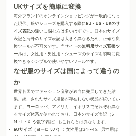
UKサイズを簡単に変換
海外ブランドのオンラインショッピングが一般的になっ
た現代、服やシューズを購入する際に
EU・US・UKのサ
イズ表記
の違いに悩む方は多いはずです。日本のサイズ
表記と海外のサイズ表記は大きく異なるため、正確な変
換ツールが不可欠です。当サイトの
無料服サイズ変換ツ
ール
は、女性用・男性用・シューズのサイズを瞬時に変
換できるシンプルで使いやすいツールです。
なぜ服のサイズは国によって違うの
か
世界各国でファッション産業が独自に発展してきた結
果、統一されたサイズ規格が存在しない状態が続いてい
ます。ヨーロッパ、アメリカ、イギリスでそれぞれ異な
るサイズ体系が使われており、日本のサイズ表記（S・
M・L・XLや数字表記）もこれらとは異なります。
EUサイズ（ヨーロッパ）：
女性用は34〜46、男性用は