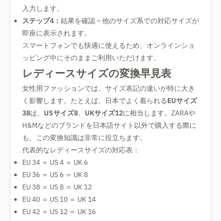
入力します。
ステップ4：
結果を確認 – 他のサイズ系での対応サイズが
即座に表示されます。
スマートフォンでも快適に使えるため、オンラインショ
ッピング中にそのままご利用いただけます。
レディースサイズの変換早見表
女性用ファッションでは、サイズ表記の違いが特に大き
く影響します。たとえば、日本でよく着られる
EUサイズ
38
は、
USサイズ8
、
UKサイズ12
に相当します。ZARAや
H&Mなどのブランドを日本語サイト以外で購入する際に
も、この変換知識は非常に役立ちます。
代表的なレディースサイズの対応表：
EU 34 ＝ US 4 ＝ UK 6
EU 36 ＝ US 6 ＝ UK 8
EU 38 ＝ US 8 ＝ UK 12
EU 40 ＝ US 10 ＝ UK 14
EU 42 ＝ US 12 ＝ UK 16