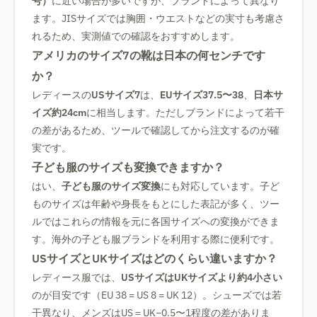
号）
に近い場合が多いですが、ブランドによって異なり
ます。JISサイズでは胸囲・ウエストなどの実寸も考慮さ
れるため、実測値での確認をおすすめします。
アメリカのサイズ7の靴は日本の何センチです
か？
レディースの
USサイズ7
は、
EUサイズ37.5〜38
、
日本サ
イズ約24cm
に相当します。ただしブランドによって若干
の差があるため、ツールで確認してから注文するのが確
実です。
子ども服のサイズも変換できますか？
はい、
子ども服のサイズ変換
にも対応しています。子ど
ものサイズは年齢や身長をもとにした表記が多く、ツー
ルではこれらの情報を元に各国サイズへの変換ができま
す。海外の子ども服ブランドを利用する際に便利です。
USサイズとUKサイズはどのくらい違いますか？
レディース服では、
USサイズはUKサイズより約4小さい
のが目安です（EU 38 = US 8 = UK 12）。シューズでは若
干異なり、メンズはUS＝UK−0.5〜1程度の差がありま