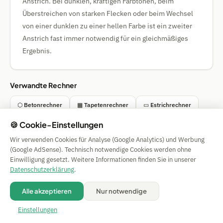
Anstrich. Bei dunklen, kräftigen Farbtönen, beim
Überstreichen von starken Flecken oder beim Wechsel
von einer dunklen zu einer hellen Farbe ist ein zweiter
Anstrich fast immer notwendig für ein gleichmäßiges
Ergebnis.
Verwandte Rechner
⬡ Betonrechner
▦ Tapetenrechner
▭ Estrichrechner
🍪 Cookie-Einstellungen
◯ Pool-Chemie-Rechner
Wir verwenden Cookies für Analyse (Google Analytics) und Werbung
(Google AdSense). Technisch notwendige Cookies werden ohne
Einwilligung gesetzt. Weitere Informationen finden Sie in unserer
Simple Calculator
Datenschutzerklärung
.
Impressum
|
Privacy
|
Terms
|
🍪 Cookies
Alle akzeptieren
Nur notwendige
Alle Angaben ohne Gewähr. © 2026 CAESS GmbH
💡 Rechner vorschlagen
Einstellungen