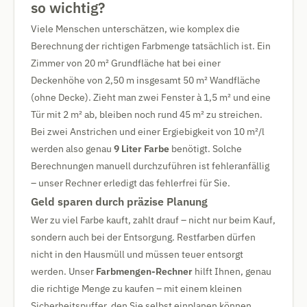
so wichtig?
Viele Menschen unterschätzen, wie komplex die
Berechnung der richtigen Farbmenge tatsächlich ist. Ein
Zimmer von 20 m² Grundfläche hat bei einer
Deckenhöhe von 2,50 m insgesamt 50 m² Wandfläche
(ohne Decke). Zieht man zwei Fenster à 1,5 m² und eine
Tür mit 2 m² ab, bleiben noch rund 45 m² zu streichen.
Bei zwei Anstrichen und einer Ergiebigkeit von 10 m²/l
werden also genau
9 Liter Farbe
benötigt. Solche
Berechnungen manuell durchzuführen ist fehleranfällig
– unser Rechner erledigt das fehlerfrei für Sie.
Geld sparen durch präzise Planung
Wer zu viel Farbe kauft, zahlt drauf – nicht nur beim Kauf,
sondern auch bei der Entsorgung. Restfarben dürfen
nicht in den Hausmüll und müssen teuer entsorgt
werden. Unser
Farbmengen-Rechner
hilft Ihnen, genau
die richtige Menge zu kaufen – mit einem kleinen
Sicherheitspuffer, den Sie selbst einplanen können.