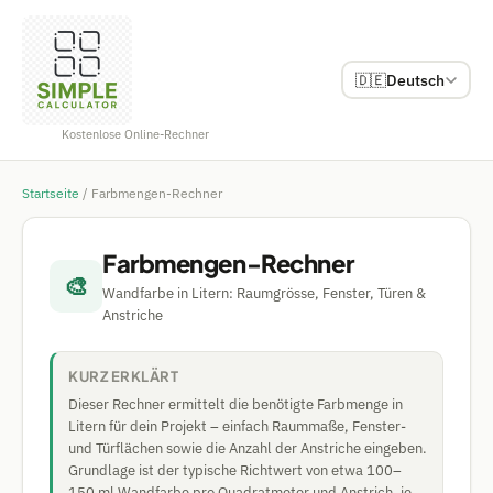
🇩🇪
Deutsch
Kostenlose Online-Rechner
Startseite
/
Farbmengen-Rechner
Farbmengen-Rechner
🎨
Wandfarbe in Litern: Raumgrösse, Fenster, Türen &
Anstriche
KURZ ERKLÄRT
Dieser Rechner ermittelt die benötigte Farbmenge in
Litern für dein Projekt – einfach Raummaße, Fenster-
und Türflächen sowie die Anzahl der Anstriche eingeben.
Grundlage ist der typische Richtwert von etwa 100–
150 ml Wandfarbe pro Quadratmeter und Anstrich, je