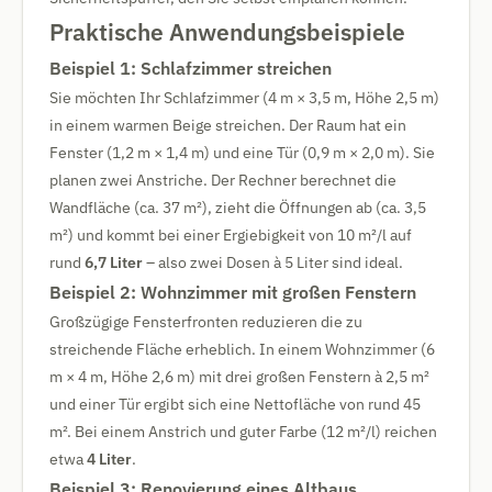
Praktische Anwendungsbeispiele
Beispiel 1: Schlafzimmer streichen
Sie möchten Ihr Schlafzimmer (4 m × 3,5 m, Höhe 2,5 m)
in einem warmen Beige streichen. Der Raum hat ein
Fenster (1,2 m × 1,4 m) und eine Tür (0,9 m × 2,0 m). Sie
planen zwei Anstriche. Der Rechner berechnet die
Wandfläche (ca. 37 m²), zieht die Öffnungen ab (ca. 3,5
m²) und kommt bei einer Ergiebigkeit von 10 m²/l auf
rund
6,7 Liter
– also zwei Dosen à 5 Liter sind ideal.
Beispiel 2: Wohnzimmer mit großen Fenstern
Großzügige Fensterfronten reduzieren die zu
streichende Fläche erheblich. In einem Wohnzimmer (6
m × 4 m, Höhe 2,6 m) mit drei großen Fenstern à 2,5 m²
und einer Tür ergibt sich eine Nettofläche von rund 45
m². Bei einem Anstrich und guter Farbe (12 m²/l) reichen
etwa
4 Liter
.
Beispiel 3: Renovierung eines Altbaus