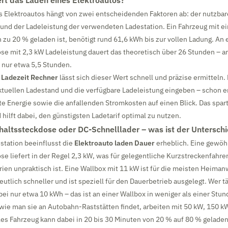
rt das Laden eines Elektroautos?
s Elektroautos hängt von zwei entscheidenden Faktoren ab: der nutzba
 und der Ladeleistung der verwendeten Ladestation. Ein Fahrzeug mit e
h zu 20 % geladen ist, benötigt rund 61,6 kWh bis zur vollen Ladung. An 
se mit 2,3 kW Ladeleistung dauert das theoretisch über 26 Stunden – a
 nur etwa 5,5 Stunden.
 Ladezeit Rechner
lässt sich dieser Wert schnell und präzise ermitteln.
ktuellen Ladestand und die verfügbare Ladeleistung eingeben – schon 
te Energie sowie die anfallenden Stromkosten auf einen Blick. Das spart
hilft dabei, den günstigsten Ladetarif optimal zu nutzen.
altssteckdose oder DC-Schnelllader – was ist der Untersch
station beeinflusst die
Elektroauto laden Dauer
erheblich. Eine gewöh
e liefert in der Regel 2,3 kW, was für gelegentliche Kurzstreckenfahrer
rien unpraktisch ist. Eine Wallbox mit 11 kW ist für die meisten Heima
deutlich schneller und ist speziell für den Dauerbetrieb ausgelegt. Wer t
abei nur etwa 10 kWh – das ist an einer Wallbox in weniger als einer Stu
wie man sie an Autobahn-Raststätten findet, arbeiten mit 50 kW, 150 k
es Fahrzeug kann dabei in 20 bis 30 Minuten von 20 % auf 80 % gelade