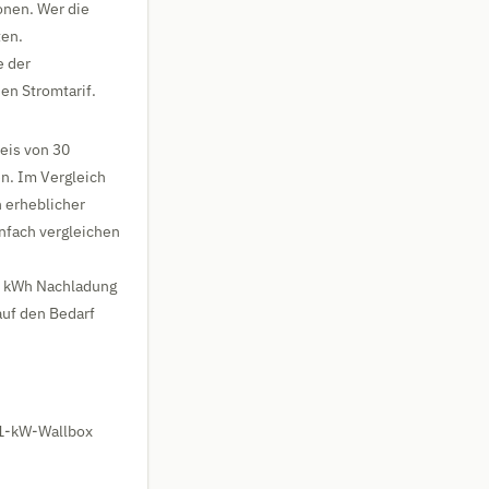
onen. Wer die
ten.
e der
n Stromtarif.
reis von 30
n. Im Vergleich
n erheblicher
infach vergleichen
5 kWh Nachladung
auf den Bedarf
11-kW-Wallbox