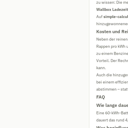
zu wissen: Die me
Wallbox Ladezei
Auf
simple-calcul
hinzugewonnenen 
Kosten und Rei
Neben der reinen 
Rappen pro kWh u
zu einem Benziner,
Vorteil. Der Rech
kann.
Auch die hinzuge
bei einem effizie
abstimmen – statt
FAQ
Wie lange daue
Eine 60-kWh-Batt
dauert das rund 4
Was beeinfluss