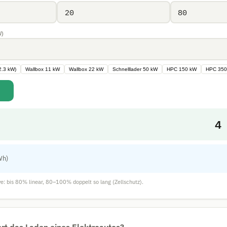
W)
2.3 kW)
Wallbox 11 kW
Wallbox 22 kW
Schnelllader 50 kW
HPC 150 kW
HPC 350
4
Wh)
e: bis 80% linear, 80–100% doppelt so lang (Zellschutz).