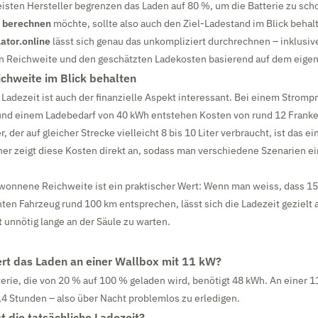
isten Hersteller begrenzen das Laden auf 80 %, um die Batterie zu sch
t berechnen
möchte, sollte also auch den Ziel-Ladestand im Blick behal
ator.online
lässt sich genau das unkompliziert durchrechnen – inklusiv
Reichweite und den geschätzten Ladekosten basierend auf dem eigene
chweite im Blick behalten
Ladezeit ist auch der finanzielle Aspekt interessant. Bei einem Stromp
nd einem Ladebedarf von 40 kWh entstehen Kosten von rund 12 Franke
 der auf gleicher Strecke vielleicht 8 bis 10 Liter verbraucht, ist das ei
ner zeigt diese Kosten direkt an, sodass man verschiedene Szenarien e
wonnene Reichweite ist ein praktischer Wert: Wenn man weiss, dass 1
nten Fahrzeug rund 100 km entsprechen, lässt sich die Ladezeit gezielt 
 unnötig lange an der Säule zu warten.
rt das Laden an einer Wallbox mit 11 kW?
erie, die von 20 % auf 100 % geladen wird, benötigt 48 kWh. An einer 
,4 Stunden – also über Nacht problemlos zu erledigen.
t die tatsächliche Ladezeit?