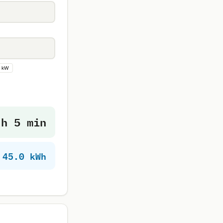
 kW
 h 5 min
45.0 kWh