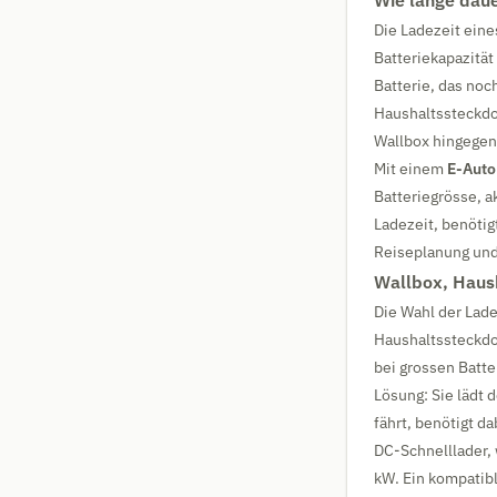
Wie lange daue
Die Ladezeit eine
Batteriekapazität
Batterie, das noc
Haushaltssteckdo
Wallbox hingegen
Mit einem
E-Auto
Batteriegrösse, a
Ladezeit, benötig
Reiseplanung und 
Wallbox, Haush
Die Wahl der Lade
Haushaltssteckdos
bei grossen Batte
Lösung: Sie lädt 
fährt, benötigt d
DC-Schnelllader, 
kW. Ein kompatibl