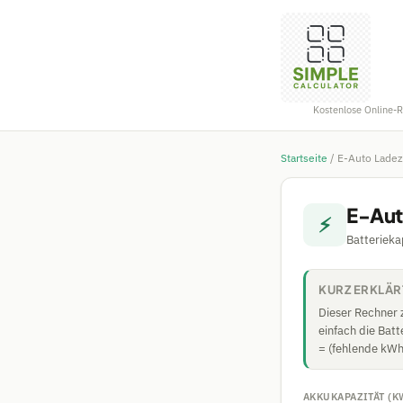
Kostenlose Online-
Startseite
/
E-Auto Ladez
E-Aut
⚡
Batterieka
KURZ ERKLÄR
Dieser Rechner z
einfach die Batt
= (fehlende kWh
AKKUKAPAZITÄT (K