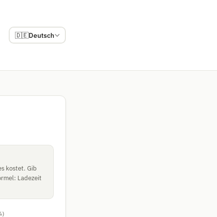
🇩🇪
Deutsch
es kostet. Gib
ormel: Ladezeit
%)