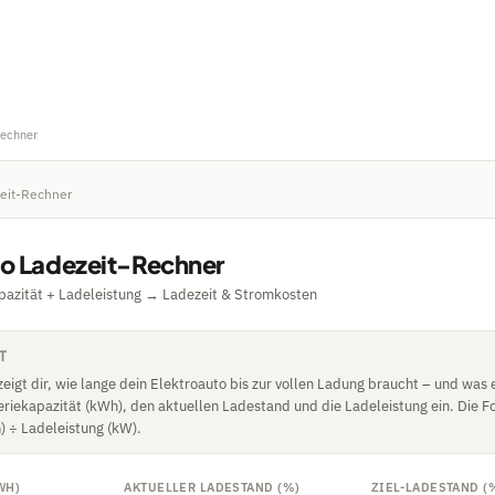
Rechner
eit-Rechner
o Ladezeit-Rechner
pazität + Ladeleistung → Ladezeit & Stromkosten
T
eigt dir, wie lange dein Elektroauto bis zur vollen Ladung braucht – und was 
eriekapazität (kWh), den aktuellen Ladestand und die Ladeleistung ein. Die F
) ÷ Ladeleistung (kW).
WH)
AKTUELLER LADESTAND (%)
ZIEL-LADESTAND (