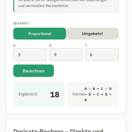
und vermeidest Rechenfehler.
BEKANNT
Proportional
Umgekehrt
A
B
C
Berechnen
A : B = C : D
18
→ D = C × B ÷
Ergebnis D
Formel
A
Dreisatz-Rechner – Direkte und