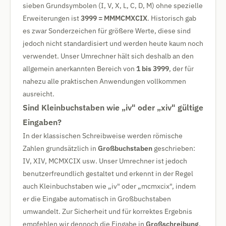
sieben Grundsymbolen (I, V, X, L, C, D, M) ohne spezielle
Erweiterungen ist
3999 = MMMCMXCIX
. Historisch gab
es zwar Sonderzeichen für größere Werte, diese sind
jedoch nicht standardisiert und werden heute kaum noch
verwendet. Unser Umrechner hält sich deshalb an den
allgemein anerkannten Bereich von
1 bis 3999
, der für
nahezu alle praktischen Anwendungen vollkommen
ausreicht.
Sind Kleinbuchstaben wie „iv" oder „xiv" gültige
Eingaben?
In der klassischen Schreibweise werden römische
Zahlen grundsätzlich in
Großbuchstaben
geschrieben:
IV, XIV, MCMXCIX usw. Unser Umrechner ist jedoch
benutzerfreundlich gestaltet und erkennt in der Regel
auch Kleinbuchstaben wie „iv" oder „mcmxcix", indem
er die Eingabe automatisch in Großbuchstaben
umwandelt. Zur Sicherheit und für korrektes Ergebnis
empfehlen wir dennoch die Eingabe in
Großschreibung
.