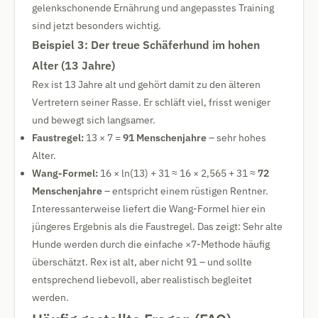
gelenkschonende Ernährung und angepasstes Training
sind jetzt besonders wichtig.
Beispiel 3: Der treue Schäferhund im hohen
Alter (13 Jahre)
Rex ist 13 Jahre alt und gehört damit zu den älteren
Vertretern seiner Rasse. Er schläft viel, frisst weniger
und bewegt sich langsamer.
Faustregel:
13 × 7 =
91 Menschenjahre
– sehr hohes
Alter.
Wang-Formel:
16 × ln(13) + 31 ≈ 16 × 2,565 + 31 ≈
72
Menschenjahre
– entspricht einem rüstigen Rentner.
Interessanterweise liefert die Wang-Formel hier ein
jüngeres Ergebnis als die Faustregel. Das zeigt: Sehr alte
Hunde werden durch die einfache ×7-Methode häufig
überschätzt. Rex ist alt, aber nicht 91 – und sollte
entsprechend liebevoll, aber realistisch begleitet
werden.