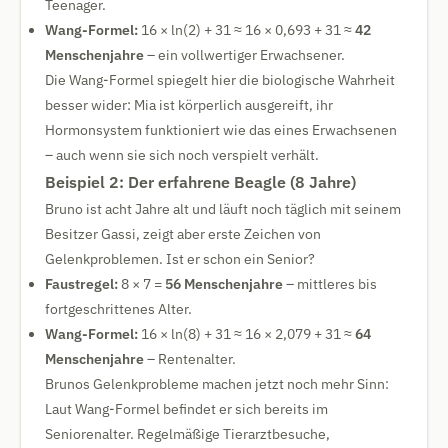
Teenager.
Wang-Formel:
16 × ln(2) + 31 ≈ 16 × 0,693 + 31 ≈
42
Menschenjahre
– ein vollwertiger Erwachsener.
Die Wang-Formel spiegelt hier die biologische Wahrheit
besser wider: Mia ist körperlich ausgereift, ihr
Hormonsystem funktioniert wie das eines Erwachsenen
– auch wenn sie sich noch verspielt verhält.
Beispiel 2: Der erfahrene Beagle (8 Jahre)
Bruno ist acht Jahre alt und läuft noch täglich mit seinem
Besitzer Gassi, zeigt aber erste Zeichen von
Gelenkproblemen. Ist er schon ein Senior?
Faustregel:
8 × 7 =
56 Menschenjahre
– mittleres bis
fortgeschrittenes Alter.
Wang-Formel:
16 × ln(8) + 31 ≈ 16 × 2,079 + 31 ≈
64
Menschenjahre
– Rentenalter.
Brunos Gelenkprobleme machen jetzt noch mehr Sinn:
Laut Wang-Formel befindet er sich bereits im
Seniorenalter. Regelmäßige Tierarztbesuche,