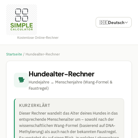
🇩🇪
Deutsch
Kostenlose Online-Rechner
Startseite
/
Hundealter-Rechner
Hundealter-Rechner
🐕
Hundejahre → Menschenjahre (Wang-Formel &
Faustregel)
KURZ ERKLÄRT
Dieser Rechner wandelt das Alter deines Hundes in das
entsprechende Menschenalter um – sowohl nach der
wissenschaftlichen Wang-Formel (basierend auf DNA-
Methylierung) als auch nach der bekannten Faustregel.
So verstehst du auf einen Blick, in welcher Lebensphase