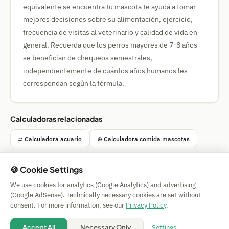
equivalente se encuentra tu mascota te ayuda a tomar
mejores decisiones sobre su alimentación, ejercicio,
frecuencia de visitas al veterinario y calidad de vida en
general. Recuerda que los perros mayores de 7-8 años
se benefician de chequeos semestrales,
independientemente de cuántos años humanos les
correspondan según la fórmula.
Calculadoras relacionadas
⊃ Calculadora acuario
⊕ Calculadora comida mascotas
🍪 Cookie Settings
We use cookies for analytics (Google Analytics) and advertising
Simple Calculator
(Google AdSense). Technically necessary cookies are set without
Impressum
|
Privacy
|
Terms
|
🍪 Cookies
consent. For more information, see our
Privacy Policy
.
Sin garantía. © 2026 CAESS GmbH
💡 Suggest a calculator
Settings
Accept All
Necessary Only