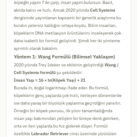
köpeğin yaşını 7 ile çarp, insan yaşını bulursun.
Basit,
akılda kalıcı ve hızlı. Ancak 2020 yılında
Cell Systems
dergisinde yayımlanan kapsamlı bir genetik araştırma bu
kuralın yetersiz kaldığını ortaya koydu. Bilim insanları,
köpeklerin DNA metilasyon örüntülerini inceleyerek çok
daha isabetli bir formül geliştirdi. Şimdi her iki yönteme
ayrıntılı olarak bakalım.
Yöntem 1: Wang Formülü (Bilimsel Yaklaşım)
2020 yılında Trey Ideker ve ekibinin geliştirdiği
Wang /
Cell Systems formülü
şu şekildedir:
İnsan Yaşı = 16 × ln(Köpek Yaşı) + 31
Burada
ln
, doğal logaritmayı ifade eder. Bu formül,
köpeklerin genç yaşlarda çok hızlı, ilerleyen dönemlerde
ise daha yavaş bir biyolojik yaşlanma geçirdiğini yansıtır.
Örneğin bir köpek yavrusu, ilk yılını tamamladığında
insan yaşı bakımından yetişkin bir bireye denk gelirken;
orta ve ileri yaşlarda bu hız giderek düşer. Formül
özellikle
Labrador Retriever
cinsi üzerinde yürütülen