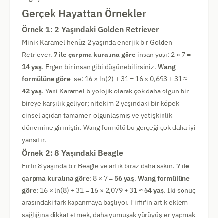
Gerçek Hayattan Örnekler
Örnek 1: 2 Yaşındaki Golden Retriever
Minik Karamel henüz 2 yaşında enerjik bir Golden
Retriever.
7 ile çarpma kuralına göre
insan yaşı: 2 × 7 =
14 yaş
. Ergen bir insan gibi düşünebilirsiniz.
Wang
formülüne göre
ise: 16 × ln(2) + 31 = 16 × 0,693 + 31 ≈
42 yaş
. Yani Karamel biyolojik olarak çok daha olgun bir
bireye karşılık geliyor; nitekim 2 yaşındaki bir köpek
cinsel açıdan tamamen olgunlaşmış ve yetişkinlik
dönemine girmiştir. Wang formülü bu gerçeği çok daha iyi
yansıtır.
Örnek 2: 8 Yaşındaki Beagle
Firfir 8 yaşında bir Beagle ve artık biraz daha sakin.
7 ile
çarpma kuralına göre
: 8 × 7 =
56 yaş
.
Wang formülüne
göre
: 16 × ln(8) + 31 = 16 × 2,079 + 31 ≈
64 yaş
. İki sonuç
arasındaki fark kapanmaya başlıyor. Firfir'in artık eklem
sağlığına dikkat etmek, daha yumuşak yürüyüşler yapmak