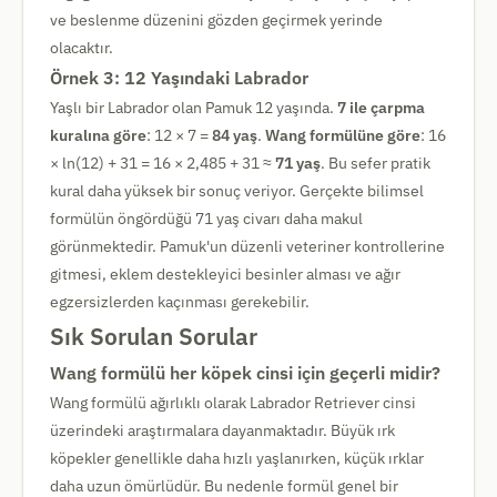
ve beslenme düzenini gözden geçirmek yerinde
olacaktır.
Örnek 3: 12 Yaşındaki Labrador
Yaşlı bir Labrador olan Pamuk 12 yaşında.
7 ile çarpma
kuralına göre
: 12 × 7 =
84 yaş
.
Wang formülüne göre
: 16
× ln(12) + 31 = 16 × 2,485 + 31 ≈
71 yaş
. Bu sefer pratik
kural daha yüksek bir sonuç veriyor. Gerçekte bilimsel
formülün öngördüğü 71 yaş civarı daha makul
görünmektedir. Pamuk'un düzenli veteriner kontrollerine
gitmesi, eklem destekleyici besinler alması ve ağır
egzersizlerden kaçınması gerekebilir.
Sık Sorulan Sorular
Wang formülü her köpek cinsi için geçerli midir?
Wang formülü ağırlıklı olarak Labrador Retriever cinsi
üzerindeki araştırmalara dayanmaktadır. Büyük ırk
köpekler genellikle daha hızlı yaşlanırken, küçük ırklar
daha uzun ömürlüdür. Bu nedenle formül genel bir