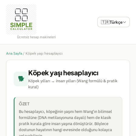
🇹🇷
Türkçe
Ücretsiz hesap makineleri
Ana Sayfa
/
Köpek yaşı hesaplayıcı
Köpek yaşı hesaplayıcı
🐕
Köpek yılları → insan yılları (Wang formülü & pratik
kural)
ÖZET
Bu hesaplayıcı, köpeğinin yaşını hem Wang'ın bilimsel
formülüne (DNA metilasyonuna dayalı) hem de klasik
pratik kurala göre insan yaşına dönüştürür. Böylece
dostunun hayatının hangi evresinde olduğunu kolayca
anlayabilirsin.