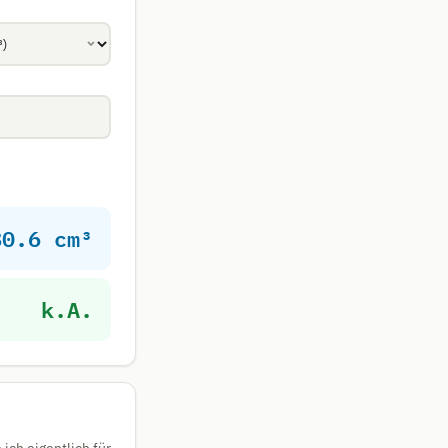
80.6 cm³
k.A.