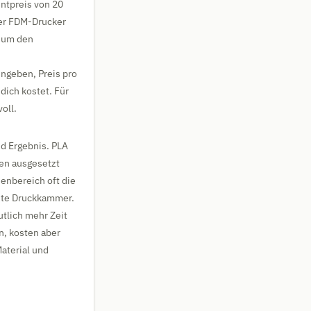
ntpreis von 20
her FDM-Drucker
, um den
ingeben, Preis pro
dich kostet. Für
oll.
nd Ergebnis. PLA
ren ausgesetzt
enbereich oft die
izte Druckkammer.
utlich mehr Zeit
n, kosten aber
aterial und