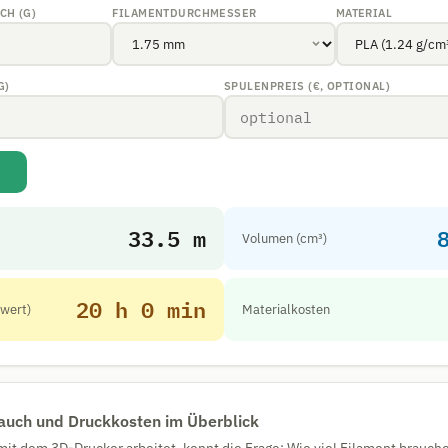
CH (G)
FILAMENTDURCHMESSER
MATERIAL
G)
SPULENPREIS (€, OPTIONAL)
33.5 m
Volumen (cm³)
20 h 0 min
twert)
Materialkosten
auch und Druckkosten im Überblick