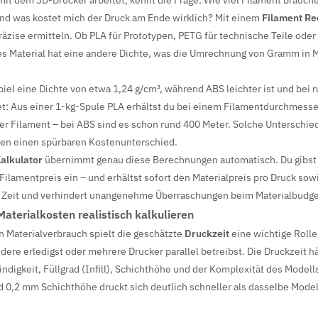
it dem 3D-Drucker arbeitet, kennt die Frage: Wie viel Filament brauche 
und was kostet mich der Druck am Ende wirklich? Mit einem
Filament Re
räzise ermitteln. Ob PLA für Prototypen, PETG für technische Teile oder 
es Material hat eine andere Dichte, was die Umrechnung von Gramm in M
iel eine Dichte von etwa 1,24 g/cm³, während ABS leichter ist und bei 
tet: Aus einer 1-kg-Spule PLA erhältst du bei einem Filamentdurchmess
er Filament – bei ABS sind es schon rund 400 Meter. Solche Unterschi
ten einen spürbaren Kostenunterschied.
alkulator
übernimmt genau diese Berechnungen automatisch. Du gibst d
ilamentpreis ein – und erhältst sofort den Materialpreis pro Druck sowi
t Zeit und verhindert unangenehme Überraschungen beim Materialbudge
aterialkosten realistisch kalkulieren
 Materialverbrauch spielt die geschätzte
Druckzeit
eine wichtige Rolle
ndere erledigst oder mehrere Drucker parallel betreibst. Die Druckzeit h
digkeit, Füllgrad (Infill), Schichthöhe und der Komplexität des Modells
nd 0,2 mm Schichthöhe druckt sich deutlich schneller als dasselbe Modell