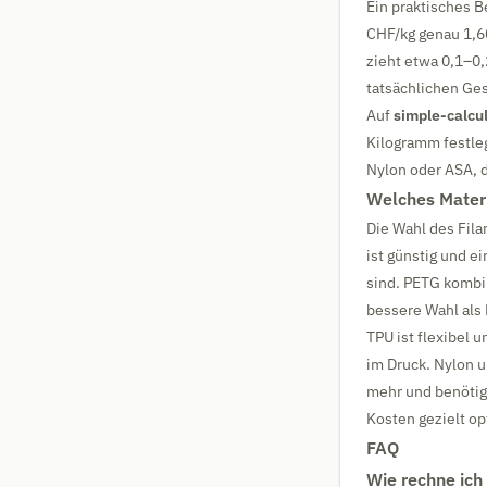
Ein praktisches B
CHF/kg genau 1,6
zieht etwa 0,1–0
tatsächlichen Ges
Auf
simple-calcul
Kilogramm festle
Nylon oder ASA, d
Welches Mater
Die Wahl des Fila
ist günstig und e
sind. PETG kombin
bessere Wahl als 
TPU ist flexibel 
im Druck. Nylon 
mehr und benötig
Kosten gezielt op
FAQ
Wie rechne ich