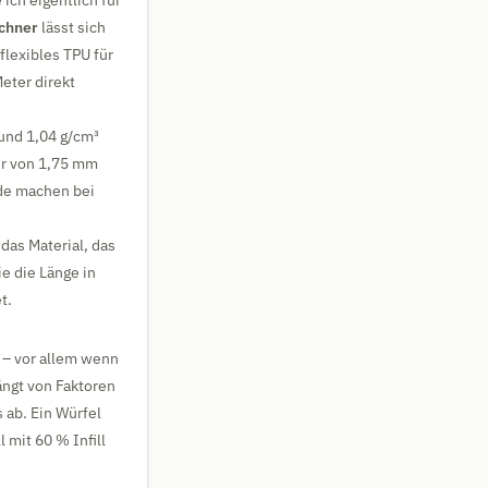
ich eigentlich für
chner
lässt sich
flexibles TPU für
eter direkt
rund 1,04 g/cm³
er von 1,75 mm
ede machen bei
as Material, das
e die Länge in
t.
 – vor allem wenn
ängt von Faktoren
 ab. Ein Würfel
 mit 60 % Infill