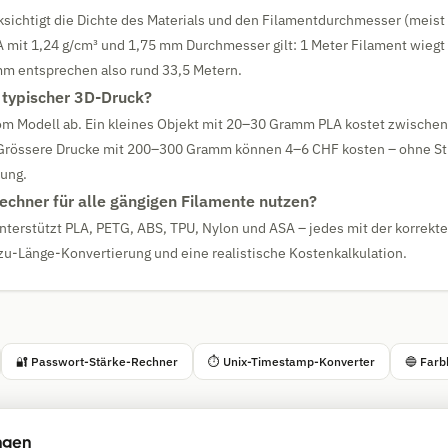
ksichtigt die Dichte des Materials und den Filamentdurchmesser (meis
A mit 1,24 g/cm³ und 1,75 mm Durchmesser gilt: 1 Meter Filament wiegt
 entsprechen also rund 33,5 Metern.
 typischer 3D-Druck?
vom Modell ab. Ein kleines Objekt mit 20–30 Gramm PLA kostet zwischen
 Grössere Drucke mit 200–300 Gramm können 4–6 CHF kosten – ohne S
ung.
echner für alle gängigen Filamente nutzen?
nterstützt PLA, PETG, ABS, TPU, Nylon und ASA – jedes mit der korrekte
u-Länge-Konvertierung und eine realistische Kostenkalkulation.
🔐 Passwort-Stärke-Rechner
⏱ Unix-Timestamp-Konverter
🔵 Farb
ngen