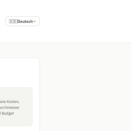
🇩🇪
Deutsch
sive Kosten,
durchmesser
d Budget