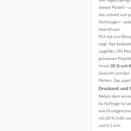
Wer regelmässig m
dieses Modell – 
das schnell und p
Dichtungen – jed
beeinflusst.
PLA hat zum Beisp
liegt. Das bedeu
ungefähr 335 Met
grösseren Projek
Unser
3D Druck K
Gewicht und den F
Metern. Das spar
Druckzeit und M
Neben dem reinen
du Aufträge für a
wie Druckgeschwin
mit 20 % Infill u
und 0,1 mm.