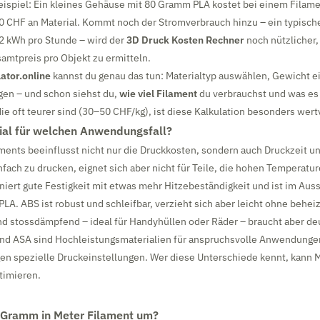
eispiel: Ein kleines Gehäuse mit 80 Gramm PLA kostet bei einem Filame
0 CHF an Material. Kommt noch der Stromverbrauch hinzu – ein typisc
,2 kWh pro Stunde – wird der
3D Druck Kosten Rechner
noch nützlicher
amtpreis pro Objekt zu ermitteln.
ator.online
kannst du genau das tun: Materialtyp auswählen, Gewicht e
gen – und schon siehst du,
wie viel Filament
du verbrauchst und was es 
ie oft teurer sind (30–50 CHF/kg), ist diese Kalkulation besonders wertv
ial für welchen Anwendungsfall?
ments beeinflusst nicht nur die Druckkosten, sondern auch Druckzeit u
infach zu drucken, eignet sich aber nicht für Teile, die hohen Temperatu
iert gute Festigkeit mit etwas mehr Hitzebeständigkeit und ist im Auss
PLA. ABS ist robust und schleifbar, verzieht sich aber leicht ohne behe
und stossdämpfend – ideal für Handyhüllen oder Räder – braucht aber de
und ASA sind Hochleistungsmaterialien für anspruchsvolle Anwendunge
en spezielle Druckeinstellungen. Wer diese Unterschiede kennt, kann M
timieren.
 Gramm in Meter Filament um?