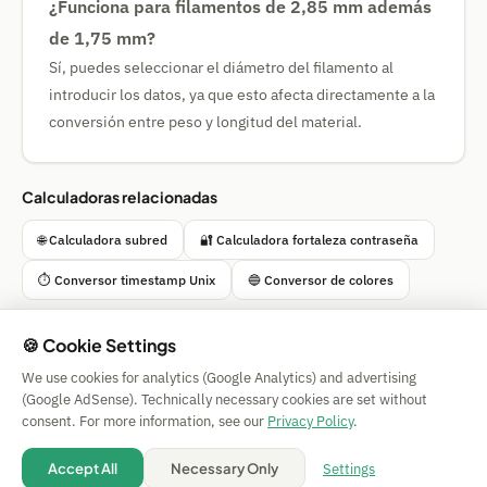
¿Funciona para filamentos de 2,85 mm además
de 1,75 mm?
Sí, puedes seleccionar el diámetro del filamento al
introducir los datos, ya que esto afecta directamente a la
conversión entre peso y longitud del material.
Calculadoras relacionadas
🌐 Calculadora subred
🔐 Calculadora fortaleza contraseña
⏱ Conversor timestamp Unix
🔵 Conversor de colores
🍪 Cookie Settings
We use cookies for analytics (Google Analytics) and advertising
Simple Calculator
(Google AdSense). Technically necessary cookies are set without
Impressum
|
Privacy
|
Terms
|
🍪 Cookies
consent. For more information, see our
Privacy Policy
.
Sin garantía. © 2026 CAESS GmbH
💡 Suggest a calculator
Settings
Accept All
Necessary Only