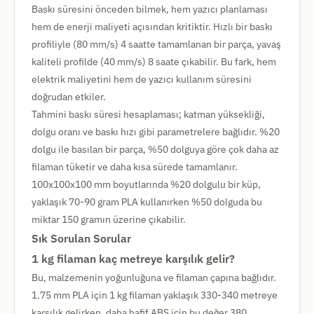
Baskı süresini önceden bilmek, hem yazıcı planlaması
hem de enerji maliyeti açısından kritiktir. Hızlı bir baskı
profiliyle (80 mm/s) 4 saatte tamamlanan bir parça, yavaş
kaliteli profilde (40 mm/s) 8 saate çıkabilir. Bu fark, hem
elektrik maliyetini hem de yazıcı kullanım süresini
doğrudan etkiler.
Tahmini baskı süresi hesaplaması; katman yüksekliği,
dolgu oranı ve baskı hızı gibi parametrelere bağlıdır. %20
dolgu ile basılan bir parça, %50 dolguya göre çok daha az
filaman tüketir ve daha kısa sürede tamamlanır.
100x100x100 mm boyutlarında %20 dolgulu bir küp,
yaklaşık 70-90 gram PLA kullanırken %50 dolguda bu
miktar 150 gramın üzerine çıkabilir.
Sık Sorulan Sorular
1 kg filaman kaç metreye karşılık gelir?
Bu, malzemenin yoğunluğuna ve filaman çapına bağlıdır.
1.75 mm PLA için 1 kg filaman yaklaşık 330-340 metreye
karşılık gelirken, daha hafif ABS için bu değer 380