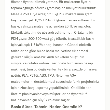
filaman fiyatını bilmek yetmez. Bir makaranın fiyatını
toplam ağırlığa bölerek gram başına maliyet bulursunuz.
Mesela 250 TL'ye aldığınız 1 kg PLA makarasının gram
başına maliyeti 0,25 TL'dir. 80 gram filaman kullanan bir
baskı, yalnızca malzeme açısından 20 TL'ye mal olur.
Elektrik tüketimi de göz ardı edilmemeli. Ortalama bir
FDM yazıcı 200-300 watt güç tüketir. 6 saatlik bir baskı
için yaklaşık 1.5 kWh enerji harcanır. Güncel elektrik
tarifelerine göre bu da baskı maliyetine eklenmesi
gereken küçük ama birikimli bir kalem oluşturur.
simple-calculator.online üzerindeki bu filaman hesap
makinesi, tüm bu değişkenleri tek bir arayüzde bir araya
getirir. PLA, PETG, ABS, TPU, Nylon ve ASA
malzemelerini desteklemesi sayesinde farklı projeleriniz
için hızlıca karşılaştırma yapabilirsiniz. Özellikle seri
üretim planlayanlar veya müşterilerine fiyat teklifi
hazırlayanlar için büyük kolaylık sağlar.
Baskı Süresi Tahmini Neden Önemlidir?