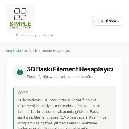
🇹🇷
Türkçe
Ücretsiz hesap makineleri
Ana Sayfa
/
3D Baskı Filament Hesaplayıcı
3D Baskı Filament Hesaplayıcı
🖨️
Baskı ağırlığı → maliyet, uzunluk ve süre
ÖZET
Bu hesaplayıcı, 3D baskınızın ne kadar filament
tüketeceğini; maliyet, metre cinsinden uzunluk ve
tahmini baskı süresi olarak anında gösterir. Baskı
ağırlığını, filament çapını (1,75 mm veya 2,85 mm) ve
kilogram başına fiyatı girmeniz yeterli. Malzeme
kullanımını ve bütçenizi kolayca takip edin.