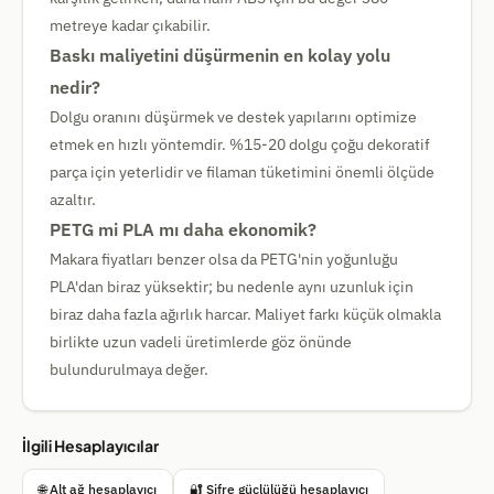
metreye kadar çıkabilir.
Baskı maliyetini düşürmenin en kolay yolu
nedir?
Dolgu oranını düşürmek ve destek yapılarını optimize
etmek en hızlı yöntemdir. %15-20 dolgu çoğu dekoratif
parça için yeterlidir ve filaman tüketimini önemli ölçüde
azaltır.
PETG mi PLA mı daha ekonomik?
Makara fiyatları benzer olsa da PETG'nin yoğunluğu
PLA'dan biraz yüksektir; bu nedenle aynı uzunluk için
biraz daha fazla ağırlık harcar. Maliyet farkı küçük olmakla
birlikte uzun vadeli üretimlerde göz önünde
bulundurulmaya değer.
İlgili Hesaplayıcılar
🌐 Alt ağ hesaplayıcı
🔐 Şifre güçlülüğü hesaplayıcı