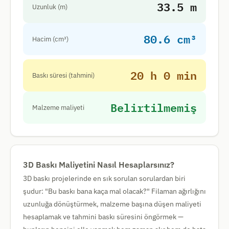
33.5 m
Uzunluk (m)
80.6 cm³
Hacim (cm³)
20 h 0 min
Baskı süresi (tahmini)
Belirtilmemiş
Malzeme maliyeti
3D Baskı Maliyetini Nasıl Hesaplarsınız?
3D baskı projelerinde en sık sorulan sorulardan biri
şudur: "Bu baskı bana kaça mal olacak?" Filaman ağırlığını
uzunluğa dönüştürmek, malzeme başına düşen maliyeti
hesaplamak ve tahmini baskı süresini öngörmek —