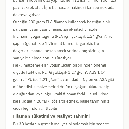
bunların hepsini elle yapmak hem zaman alır hem de hata
payı yüksek olur. İşte bu hesap makinesi tam bu noktada
devreye giriyor.
Örneğin 200 gram PLA filaman kullanarak bastığınız bir
parçanın uzunluğunu hesaplamak istediğinizde,
filamanın yoğunluğunu (PLA için yaklaşık 1.24 g/cm³) ve
çapını (genellikle 1.75 mm) bilmeniz gerekir. Bu
değerleri manuel hesaplamak yerine araç sizin için
saniyeler içinde sonucu üretiyor.
Farklı malzemelerin yoğunlukları birbirinden önemli
ölçüde farklıdır. PETG yaklaşık 1.27 g/cm³, ABS 1.04
g/cm³, TPU ise 1.21 g/cm³ civarındadır. Nylon ve ASA gibi
mühendislik malzemeleri de farklı yoğunluklara sahip
olduğundan, aynı ağırlıktaki filaman farklı uzunluklara
karşılık gelir. Bu farkı göz ardı etmek, baskı tahmininizi
ciddi biçimde yanıltabilir.
Filaman Tüketimi ve Maliyet Tahmini
Bir 3D baskının gerçek maliyetini anlamak için sadece