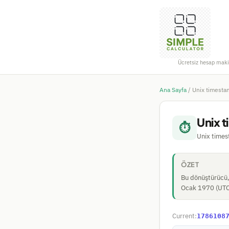
Ücretsiz hesap maki
Ana Sayfa
/
Unix timesta
Unix 
⏱
Unix timest
ÖZET
Bu dönüştürücü, 
Ocak 1970 (UTC)
Current:
1786108