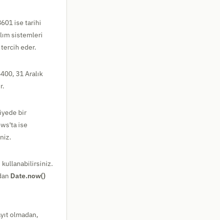
601 ise tarihi
ılım sistemleri
 tercih eder.
400, 31 Aralık
r.
iyede bir
s'ta ise
niz.
 kullanabilirsiniz.
udan
Date.now()
yıt olmadan,