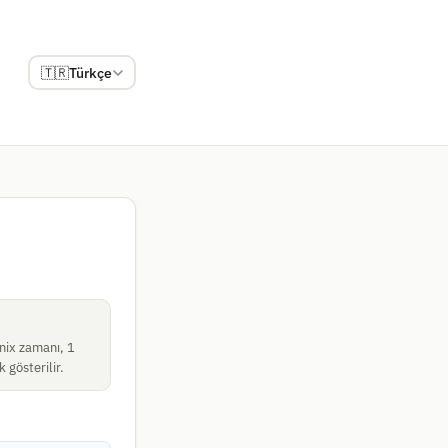
🇹🇷
Türkçe
Unix zamanı, 1
gösterilir.