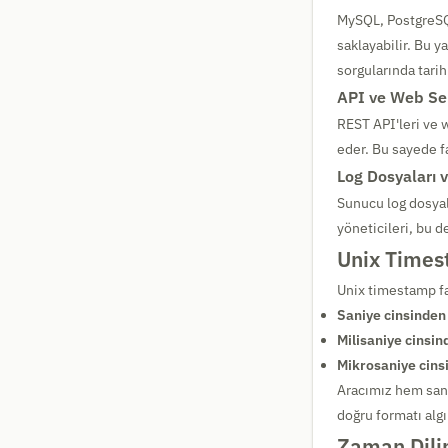
MySQL, PostgreSQL
saklayabilir. Bu y
sorgularında tari
API ve Web Ser
REST API'leri ve w
eder. Bu sayede fa
Log Dosyaları 
Sunucu log dosyala
yöneticileri, bu d
Unix Times
Unix timestamp far
Saniye cinsinden 
Milisaniye cinsin
Mikrosaniye cinsi
Aracımız hem sani
doğru formatı algı
Zaman Dili