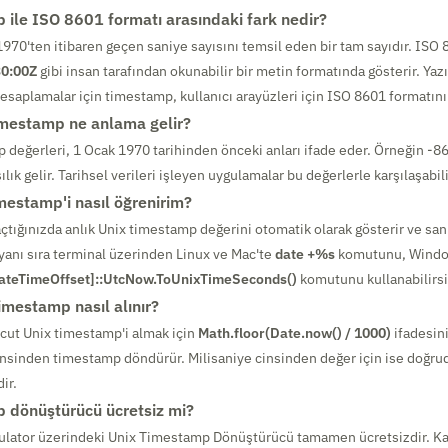
 ile ISO 8601 formatı arasındaki fark nedir?
970'ten itibaren geçen saniye sayısını temsil eden bir tam sayıdır. ISO 8
0:00Z
gibi insan tarafından okunabilir bir metin formatında gösterir. Yaz
hesaplamalar için timestamp, kullanıcı arayüzleri için ISO 8601 formatını
imestamp ne anlama gelir?
 değerleri, 1 Ocak 1970 tarihinden önceki anları ifade eder. Örneğin -86
ılık gelir. Tarihsel verileri işleyen uygulamalar bu değerlerle karşılaşabili
mestamp'i nasıl öğrenirim?
açtığınızda anlık Unix timestamp değerini otomatik olarak gösterir ve san
yanı sıra terminal üzerinden Linux ve Mac'te
date +%s
komutunu, Window
ateTimeOffset]::UtcNow.ToUnixTimeSeconds()
komutunu kullanabilirsi
imestamp nasıl alınır?
cut Unix timestamp'i almak için
Math.floor(Date.now() / 1000)
ifadesini
insinden timestamp döndürür. Milisaniye cinsinden değer için ise doğr
ir.
 dönüştürücü ücretsiz mi?
culator üzerindeki Unix Timestamp Dönüştürücü tamamen ücretsizdir. Ka