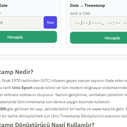
Date
Date → Timestamp
P
DATE & TIME
Now
Hesapla
Hesapla
tamp Nedir?
 Ocak 1970 tarihinden (UTC) itibaren geçen saniye sayısını ifade eden 
u tarih
Unix Epoch
olarak bilinir ve tüm modern bilgisayar sistemlerind
l referans noktasını oluşturur. Yazılım geliştirme, veritabanı yönetimi 
alanlarda Unix timestamp son derece yaygın biçimde kullanılır.
000
gibi görünen bir sayı, aslında belirli bir tarihe ve saate karşılık gelir.
r bir tarihe dönüştürmek için Unix Timestamp Dönüştürücü aracımızı kull
amp Dönüştürücü Nasıl Kullanılır?