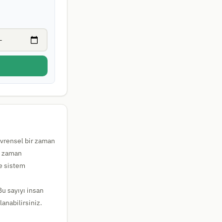
evrensel bir zaman
e zaman
ve sistem
 Bu sayıyı insan
anabilirsiniz.