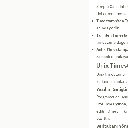
Simple Calculator
Unix timestamp'e 
Timestamp'ten Ta
anında görün.
Tarihten Timesta
timestamp değeri
Anlık Timestamp
zamanlı olarak gü
Unix Times
Unix timestamp, mo
kullanım alanları:
Yazılım Gelişti
Programcılar, uygu
Özellikle
Python,
edilir. Örneğin ik
basittir.
Veritabanı Yön