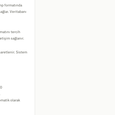
amp formatında
sağlar. Veritabanı
matını tercih
etişim sağlanır.
şaretlenir. Sistem
00
.
matik olarak