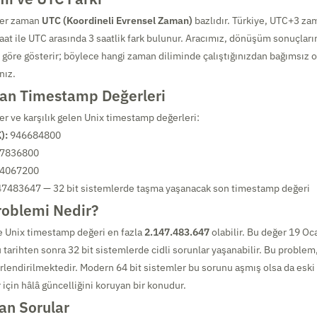
her zaman
UTC (Koordineli Evrensel Zaman)
bazlıdır. Türkiye, UTC+3 za
saat ile UTC arasında 3 saatlik fark bulunur. Aracımız, dönüşüm sonuçla
e göre gösterir; böylece hangi zaman diliminde çalıştığınızdan bağımsız 
nız.
ılan Timestamp Değerleri
er ve karşılık gelen Unix timestamp değerleri:
):
946684800
7836800
4067200
7483647 — 32 bit sistemlerde taşma yaşanacak son timestamp değeri
roblemi Nedir?
e Unix timestamp değeri en fazla
2.147.483.647
olabilir. Bu değer 19 Oc
bu tarihten sonra 32 bit sistemlerde cidli sorunlar yaşanabilir. Bu problem
rlendirilmektedir. Modern 64 bit sistemler bu sorunu aşmış olsa da eski
için hâlâ güncelliğini koruyan bir konudur.
an Sorular