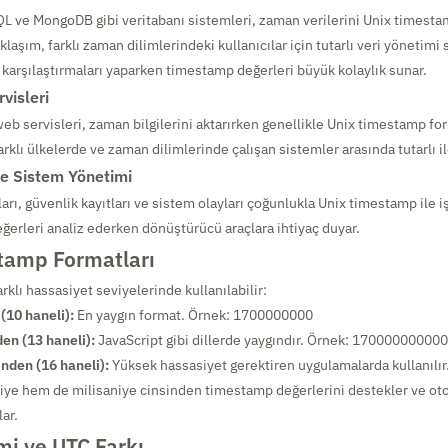
 ve MongoDB gibi veritabanı sistemleri, zaman verilerini Unix timest
aklaşım, farklı zaman dilimlerindeki kullanıcılar için tutarlı veri yönetimi 
h karşılaştırmaları yaparken timestamp değerleri büyük kolaylık sunar.
visleri
eb servisleri, zaman bilgilerini aktarırken genellikle Unix timestamp for
rklı ülkelerde ve zaman dilimlerinde çalışan sistemler arasında tutarlı il
ve Sistem Yönetimi
rı, güvenlik kayıtları ve sistem olayları çoğunlukla Unix timestamp ile i
eğerleri analiz ederken dönüştürücü araçlara ihtiyaç duyar.
tamp Formatları
klı hassasiyet seviyelerinde kullanılabilir:
(10 haneli):
En yaygın format. Örnek: 1700000000
den (13 haneli):
JavaScript gibi dillerde yaygındır. Örnek: 17000000000
nden (16 haneli):
Yüksek hassasiyet gerektiren uygulamalarda kullanılır
ye hem de milisaniye cinsinden timestamp değerlerini destekler ve oto
lar.
mi ve UTC Farkı