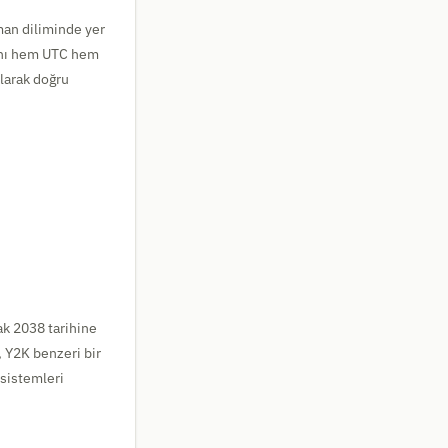
man diliminde yer
rını hem UTC hem
olarak doğru
ak 2038 tarihine
, Y2K benzeri bir
 sistemleri