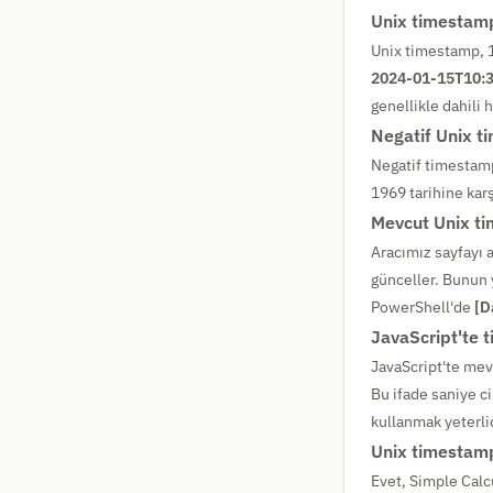
Unix timestamp
Unix timestamp, 1
2024-01-15T10:3
genellikle dahili 
Negatif Unix t
Negatif timestamp
1969 tarihine karş
Mevcut Unix ti
Aracımız sayfayı 
günceller. Bunun 
PowerShell'de
[D
JavaScript'te t
JavaScript'te mev
Bu ifade saniye c
kullanmak yeterlid
Unix timestamp
Evet, Simple Cal