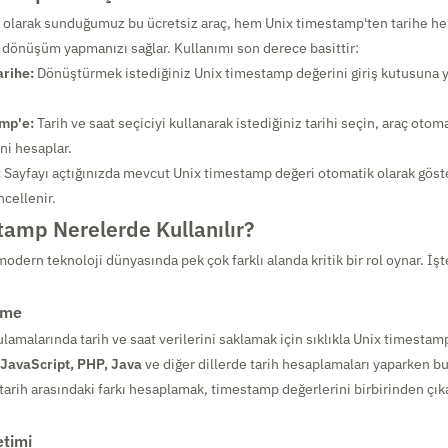
 olarak sunduğumuz bu ücretsiz araç, hem Unix timestamp'ten tarihe he
dönüşüm yapmanızı sağlar. Kullanımı son derece basittir:
rihe:
Dönüştürmek istediğiniz Unix timestamp değerini giriş kutusuna 
mp'e:
Tarih ve saat seçiciyi kullanarak istediğiniz tarihi seçin, araç otom
ni hesaplar.
:
Sayfayı açtığınızda mevcut Unix timestamp değeri otomatik olarak göste
ncellenir.
tamp Nerelerde Kullanılır?
dern teknoloji dünyasında pek çok farklı alanda kritik bir rol oynar. İşt
rme
lamalarında tarih ve saat verilerini saklamak için sıklıkla Unix timestamp
 JavaScript, PHP, Java
ve diğer dillerde tarih hesaplamaları yaparken bu
i tarih arasındaki farkı hesaplamak, timestamp değerlerini birbirinden çı
etimi