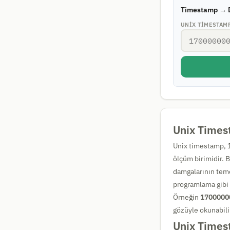
Timestamp → 
UNIX TIMESTAM
Unix Times
Unix timestamp, 1
ölçüm birimidir. B
damgalarının teme
programlama gibi 
Örneğin
1700000
gözüyle okunabili
Unix Timest