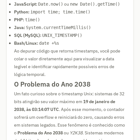
JavaScript:
ou
Date.now()
new Date().getTime()
Python:
import time; time.time()
PHP:
time()
Java:
System.currentTimeMillis()
SQL (MySQL):
UNIX_TIMESTAMP()
Bash/Linux:
date +%s
Ao depurar código que retorna timestamps, você pode
colar o valor diretamente aqui para visualizar a data
legível e identificar rapidamente possíveis erros de
lógica temporal.
O Problema do Ano 2038
Um fato curioso sobre o timestamp Unix: sistemas de 32
bits atingirão seu valor máximo em
19 de janeiro de
2038, às 03:14:07 UTC
. Após esse momento, o contador
sofrerá um overflow e reiniciará do zero, causando erros
em sistemas legados. Esse fenômeno é conhecido como
o
Problema do Ano 2038
ou
Y2K38
. Sistemas modernos