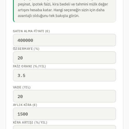
peşinat, ipotek faizi, kira bedeli ve tahmini mülk değer
artışını hesaba katar. Hangi seçeneğin sizin için daha
avantajlı olduğunu tek bakışta görün.
SATIN ALMA FIYATI (€)
ÖZSERMAYE (%)
FAIZ ORANI (%/YIL)
VADE (YIL)
AYLIK KIRA (€)
KIRA ARTIŞI (%/YIL)