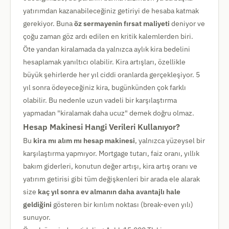
yatırımdan kazanabileceğiniz getiriyi de hesaba katmak
gerekiyor. Buna
öz sermayenin fırsat maliyeti
deniyor ve
çoğu zaman göz ardı edilen en kritik kalemlerden biri.
Öte yandan kiralamada da yalnızca aylık kira bedelini
hesaplamak yanıltıcı olabilir. Kira artışları, özellikle
büyük şehirlerde her yıl ciddi oranlarda gerçekleşiyor. 5
yıl sonra ödeyeceğiniz kira, bugünkünden çok farklı
olabilir. Bu nedenle uzun vadeli bir karşılaştırma
yapmadan "kiralamak daha ucuz" demek doğru olmaz.
Hesap Makinesi Hangi Verileri Kullanıyor?
Bu
kira mı alım mı hesap makinesi
, yalnızca yüzeysel bir
karşılaştırma yapmıyor. Mortgage tutarı, faiz oranı, yıllık
bakım giderleri, konutun değer artışı, kira artış oranı ve
yatırım getirisi gibi tüm değişkenleri bir arada ele alarak
size
kaç yıl sonra ev almanın daha avantajlı hale
geldiğini
gösteren bir kırılım noktası (break-even yılı)
sunuyor.