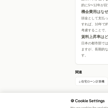
的に5〜12年が
機会費用はな
頭金として支払っ
すれば、10年で
考慮することで
賃料上昇率は
日本の都市部では
ますが、長期的な
す。
関連
⌂ 住宅ローン計算機
🍪 Cookie Settings
We use cookies for analyti