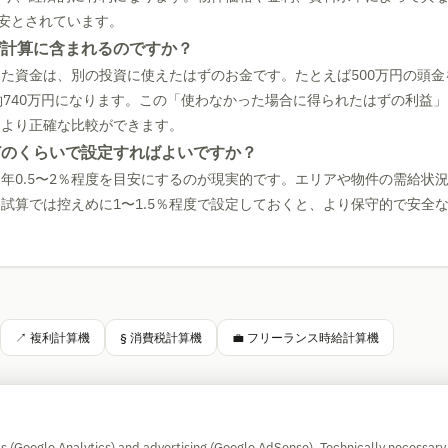
目安とされています。
ぜ計算に含まれるのですか？
た資金は、別の投資に使えたはずのお金です。たとえば500万円の頭金
約740万円になります。この「使わなかった場合に得られたはずの利益
、より正確な比較ができます。
どのくらいで設定すればよいですか？
年0.5〜2％程度を目安にするのが現実的です。エリアや物件の需給状
試算では控えめに1〜1.5％程度で設定しておくと、より保守的で安全
↗ 複利計算機
§ 消費税計算機
💼 フリーランス時給計算機
Simple Calculator
cs (Google Analytics) and advertising (Google AdSense). Technically necessary