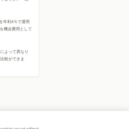
を年利4％で運用
」を機会費用として
況によって異なり
な比較ができま
 cookies are set without