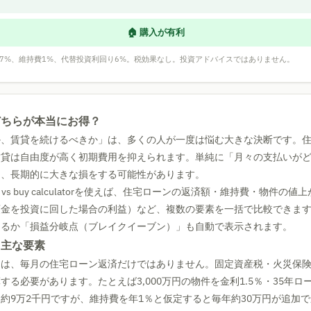
🏠 購入が有利
7%、維持費1%、代替投資利回り6%。税効果なし。投資アドバイスではありません。
どちらが本当にお得？
か、賃貸を続けるべきか」は、多くの人が一度は悩む大きな決断です。
賃貸は自由度が高く初期費用を抑えられます。単純に「月々の支払いが
と、長期的に大きな損をする可能性があります。
 vs buy calculatorを使えば、住宅ローンの返済額・維持費・物件の
頭金を投資に回した場合の利益）など、複数の要素を一括で比較できま
なるか「損益分岐点（ブレイクイーブン）」も自動で表示されます。
る主な要素
トは、毎月の住宅ローン返済だけではありません。固定資産税・火災保
する必要があります。たとえば3,000万円の物件を金利1.5％・35年ロ
約9万2千円ですが、維持費を年1％と仮定すると毎年約30万円が追加