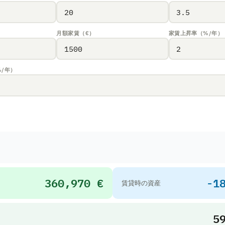
月額家賃（€）
家賃上昇率（%/年）
/年）
360,970 €
-1
賃貸時の資産
5