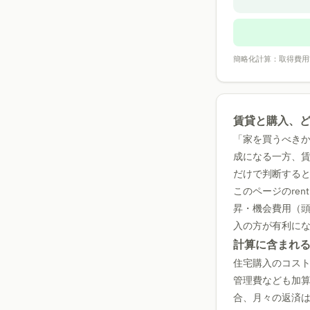
簡略化計算：取得費用
賃貸と購入、
「家を買うべき
成になる一方、
だけで判断する
このページのrent
昇・機会費用（
入の方が有利に
計算に含まれ
住宅購入のコス
管理費なども加算
合、月々の返済は