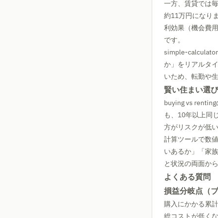
一方、賃貸では毎
約11万円になり
利効果（機会費
です。
simple-cal
か」をリアルタイ
いため、転勤や
賢い住まい選
buying vs
も、10年以上同
方がリスクが低
計算ツールで数
いあるか」「家
と状況の両面か
よくある質問
損益分岐点（
購入にかかる累
総コストが低く