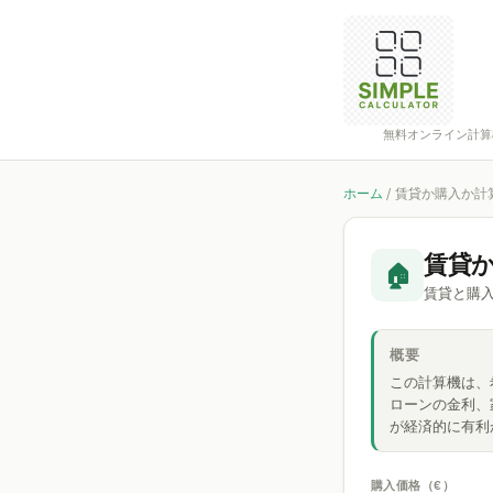
無料オンライン計算
ホーム
/
賃貸か購入か計
賃貸
🏠
賃貸と購
概要
この計算機は、
ローンの金利、
が経済的に有利
購入価格（€）