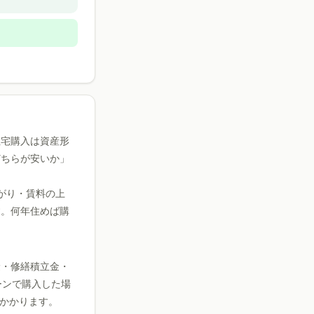
住宅購入は資産形
どちらが安いか」
値上がり・賃料の上
す。何年住めば購
険・修繕積立金・
ーンで購入した場
でかかります。