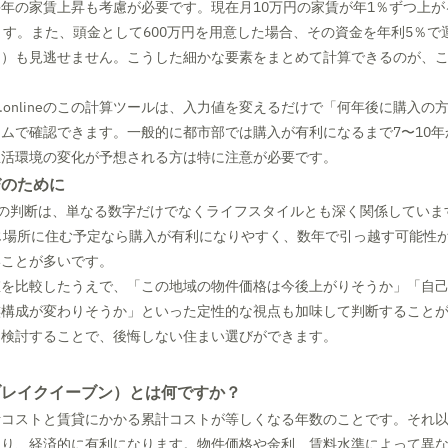
年の家賃上昇も考慮が必要です。現在月10万円の家賃が年1％ずつ上が
ます。また、頭金として600万円を用意した場合、その資金を年利5％で
用）も見逃せません。こうした細かな要素をまとめて計算できるのが、
culator.onlineのこの計算ツールは、入力値を変えるだけで「何年後に購入
ムで確認できます。一般的に都市部では購入が有利になるまで7〜10年
生活環境の変化が予想される方は特に注意が必要です。
びのために
 rentingの判断は、単なる数字だけでなくライフスタイルとも深く関係して
じ場所に住む予定なら購入が有利になりやすく、数年で引っ越す可能性
いことが多いです。
値を比較したうえで、「この地域の物件価格は今後上がりそうか」「自
族構成が変わりそうか」といった定性的な視点も加味して判断すること
ら検討することで、後悔しない住まい選びができます。
ブレイクイーブン）とは何ですか？
計コストと賃貸にかかる累計コストが等しくなる年数のことです。それ
なり、経済的に有利になります。物件価格や金利、賃料水準によって異