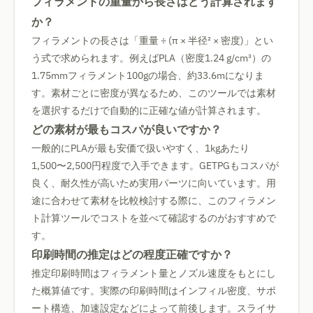
フィラメントの重量から長さはどう計算されます
か？
フィラメントの長さは「重量 ÷ (π × 半径² × 密度)」とい
う式で求められます。例えばPLA（密度1.24 g/cm³）の
1.75mmフィラメント100gの場合、約33.6mになりま
す。素材ごとに密度が異なるため、このツールでは素材
を選択するだけで自動的に正確な値が計算されます。
どの素材が最もコスパが良いですか？
一般的にPLAが最も安価で扱いやすく、1kgあたり
1,500〜2,500円程度で入手できます。GETPGもコスパが
良く、耐久性が高いため実用パーツに向いています。用
途に合わせて素材を比較検討する際に、このフィラメン
ト計算ツールでコストを並べて確認するのがおすすめで
す。
印刷時間の推定はどの程度正確ですか？
推定印刷時間はフィラメント量とノズル速度をもとにし
た概算値です。実際の印刷時間はインフィル密度、サポ
ート構造、加速設定などによって前後します。スライサ