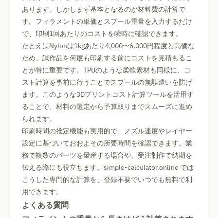
あります。しかしまず基本となるのが材料費の計算で
す。フィラメントの単価とスプール重量を入力するだけ
で、印刷1回あたりのコストを瞬時に確認できます。
たとえばNylonは1kgあたり4,000〜6,000円程度と高価な
ため、試作品を何度も印刷する前にコストを見積もるこ
とが特に重要です。TPUのような柔軟素材も同様に、コ
スト計算を事前に行うことでスプールの無駄遣いを防げ
ます。このような3Dプリントコスト計算ツールを活用す
ることで、材料の選定から予算取りまでスムーズに進め
られます。
印刷時間の推定機能も実用的で、ノズル速度やレイヤー
設定に基づいておおよその所要時間を確認できます。業
務で複数のパーツを量産する場合や、受注制作で納期を
伝える際にも役立ちます。simple-calculator.online では
こうした専門的な計算を、登録不要でいつでも無料で利
用できます。
よくある質問