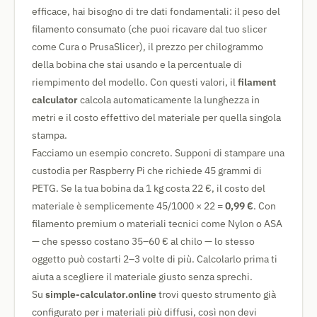
efficace, hai bisogno di tre dati fondamentali: il peso del
filamento consumato (che puoi ricavare dal tuo slicer
come Cura o PrusaSlicer), il prezzo per chilogrammo
della bobina che stai usando e la percentuale di
riempimento del modello. Con questi valori, il
filament
calculator
calcola automaticamente la lunghezza in
metri e il costo effettivo del materiale per quella singola
stampa.
Facciamo un esempio concreto. Supponi di stampare una
custodia per Raspberry Pi che richiede 45 grammi di
PETG. Se la tua bobina da 1 kg costa 22 €, il costo del
materiale è semplicemente 45/1000 × 22 =
0,99 €
. Con
filamento premium o materiali tecnici come Nylon o ASA
— che spesso costano 35–60 € al chilo — lo stesso
oggetto può costarti 2–3 volte di più. Calcolarlo prima ti
aiuta a scegliere il materiale giusto senza sprechi.
Su
simple-calculator.online
trovi questo strumento già
configurato per i materiali più diffusi, così non devi