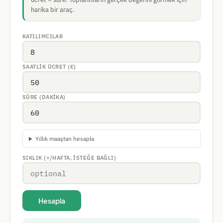
harika bir araç.
KATILIMCILAR
SAATLIK ÜCRET (€)
SÜRE (DAKIKA)
Yıllık maaştan hesapla
SIKLIK (×/HAFTA, ISTEĞE BAĞLI)
Hesapla