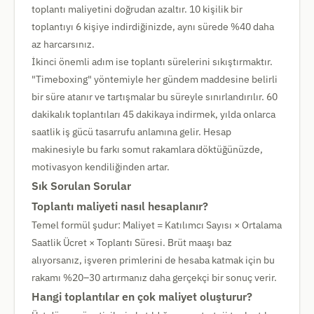
toplantı maliyetini doğrudan azaltır. 10 kişilik bir
toplantıyı 6 kişiye indirdiğinizde, aynı sürede %40 daha
az harcarsınız.
İkinci önemli adım ise toplantı sürelerini sıkıştırmaktır.
"Timeboxing" yöntemiyle her gündem maddesine belirli
bir süre atanır ve tartışmalar bu süreyle sınırlandırılır. 60
dakikalık toplantıları 45 dakikaya indirmek, yılda onlarca
saatlik iş gücü tasarrufu anlamına gelir. Hesap
makinesiyle bu farkı somut rakamlara döktüğünüzde,
motivasyon kendiliğinden artar.
Sık Sorulan Sorular
Toplantı maliyeti nasıl hesaplanır?
Temel formül şudur: Maliyet = Katılımcı Sayısı × Ortalama
Saatlik Ücret × Toplantı Süresi. Brüt maaşı baz
alıyorsanız, işveren primlerini de hesaba katmak için bu
rakamı %20–30 artırmanız daha gerçekçi bir sonuç verir.
Hangi toplantılar en çok maliyet oluşturur?