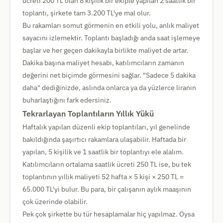
ücreti 200 TL olan 8 kişilik bir ekiple yapılan 2 saatlik bir
toplantı, şirkete tam 3.200 TL'ye mal olur.
Bu rakamları somut görmenin en etkili yolu, anlık maliyet
sayacını izlemektir. Toplantı başladığı anda saat işlemeye
başlar ve her geçen dakikayla birlikte maliyet de artar.
Dakika başına maliyet hesabı, katılımcıların zamanın
değerini net biçimde görmesini sağlar. "Sadece 5 dakika
daha" dediğinizde, aslında onlarca ya da yüzlerce liranın
buharlaştığını fark edersiniz.
Tekrarlayan Toplantıların Yıllık Yükü
Haftalık yapılan düzenli ekip toplantıları, yıl genelinde
bakıldığında şaşırtıcı rakamlara ulaşabilir. Haftada bir
yapılan, 5 kişilik ve 1 saatlik bir toplantıyı ele alalım.
Katılımcıların ortalama saatlik ücreti 250 TL ise, bu tek
toplantının yıllık maliyeti 52 hafta × 5 kişi × 250 TL =
65.000 TL'yi bulur. Bu para, bir çalışanın aylık maaşının
çok üzerinde olabilir.
Pek çok şirkette bu tür hesaplamalar hiç yapılmaz. Oysa