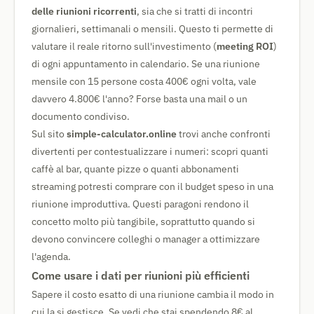
delle riunioni ricorrenti
, sia che si tratti di incontri
giornalieri, settimanali o mensili. Questo ti permette di
valutare il reale ritorno sull'investimento (
meeting ROI
)
di ogni appuntamento in calendario. Se una riunione
mensile con 15 persone costa 400€ ogni volta, vale
davvero 4.800€ l'anno? Forse basta una mail o un
documento condiviso.
Sul sito
simple-calculator.online
trovi anche confronti
divertenti per contestualizzare i numeri: scopri quanti
caffè al bar, quante pizze o quanti abbonamenti
streaming potresti comprare con il budget speso in una
riunione improduttiva. Questi paragoni rendono il
concetto molto più tangibile, soprattutto quando si
devono convincere colleghi o manager a ottimizzare
l'agenda.
Come usare i dati per riunioni più efficienti
Sapere il costo esatto di una riunione cambia il modo in
cui la si gestisce. Se vedi che stai spendendo 8€ al