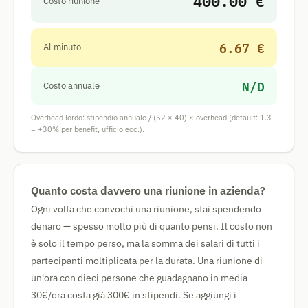
400.00 €
Costo riunione
6.67 €
Al minuto
N/D
Costo annuale
Overhead lordo: stipendio annuale / (52 × 40) × overhead (default: 1.3
= +30% per benefit, ufficio ecc.).
Quanto costa davvero una riunione in azienda?
Ogni volta che convochi una riunione, stai spendendo
denaro — spesso molto più di quanto pensi. Il costo non
è solo il tempo perso, ma la somma dei salari di tutti i
partecipanti moltiplicata per la durata. Una riunione di
un'ora con dieci persone che guadagnano in media
30€/ora costa già 300€ in stipendi. Se aggiungi i