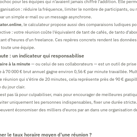
choc pour les équipes qui n'avaient jamais chiffré l'addition. Elle perme
anisation : réduire la fréquence, limiter le nombre de participants, ou
 par un simple e-mail ou un message asynchrone.
ator.online
, le calculateur propose aussi des comparaisons ludiques po
ective : votre réunion coûte l'équivalent de tant de cafés, de tanto d'a
tant d'heures d'un freelance. Ces repères concrets rendent les données 
toute une équipe.
nute : un indicateur qui responsabilise
aire à la minute
— ou celui de ses collaborateurs — est un outil de pris
e à 70 000 € brut annuel gagne environ 0,56 € par minute travaillée. Mult
e réunion qui s'étire de 20 minutes, cela représente près de 90 € gaspill
 du jour clair.
est pas là pour culpabiliser, mais pour encourager de meilleures pratique
inviter uniquement les personnes indispensables, fixer une durée stricte.
euvent économiser des milliers d'euros par an dans une organisation de
r le taux horaire moyen d'une réunion ?