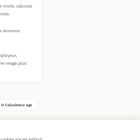
e mixte, calculez
poste.
s réunions
employeur,
une image plus
⊚ Calculateur age
 cookies are set without