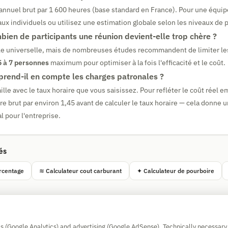
e annuel brut par 1 600 heures (base standard en France). Pour une équip
ux individuels ou utilisez une estimation globale selon les niveaux de 
bien de participants une réunion devient-elle trop chère ?
ègle universelle, mais de nombreuses études recommandent de limiter le
5 à 7 personnes
maximum pour optimiser à la fois l'efficacité et le coût.
 prend-il en compte les charges patronales ?
vaille avec le taux horaire que vous saisissez. Pour refléter le coût réel 
ire brut par environ 1,45 avant de calculer le taux horaire — cela donne 
al pour l'entreprise.
és
rcentage
≋ Calculateur cout carburant
✦ Calculateur de pourboire
Simple Calculator
cs (Google Analytics) and advertising (Google AdSense). Technically necessary