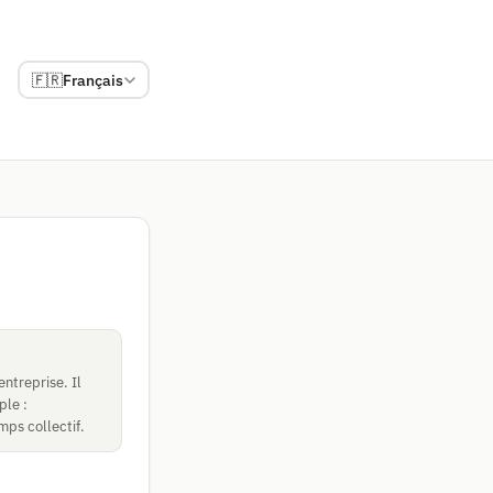
🇫🇷
Français
ntreprise. Il
ple :
mps collectif.