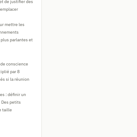
t de justifier des
 remplacer
ur mettre les
bonnements
plus parlantes et
e de conscience
iplié par 8
és si la réunion
s : définir un
 Des petits
 taille