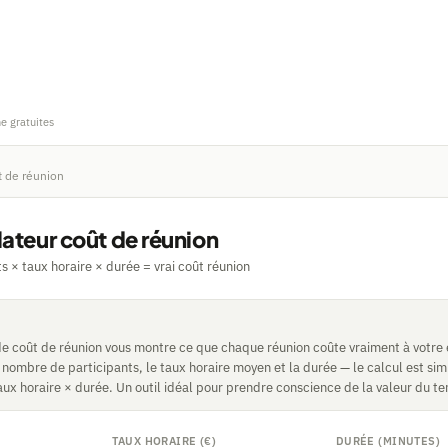
ne gratuites
t de réunion
ateur coût de réunion
s × taux horaire × durée = vrai coût réunion
e coût de réunion vous montre ce que chaque réunion coûte vraiment à votre e
le nombre de participants, le taux horaire moyen et la durée — le calcul est sim
aux horaire × durée. Un outil idéal pour prendre conscience de la valeur du te
TAUX HORAIRE (€)
DURÉE (MINUTES)