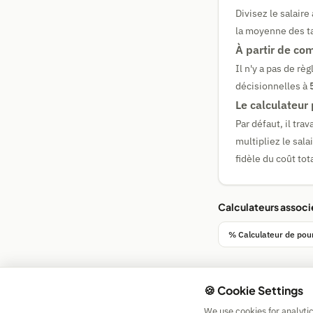
Divisez le salair
la moyenne des ta
À partir de com
Il n'y a pas de r
décisionnelles à
Le calculateur
Par défaut, il tra
multipliez le sala
fidèle du coût tot
Calculateurs associ
% Calculateur de pou
🍪 Cookie Settings
We use cookies for analyti