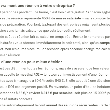
vraiment une réunion à votre entreprise ?
 personnes pendant une heure, c'est loin d'être gratuit. Si chacun ga
te seule réunion représente
450 € de masse salariale
— sans compter les 
s de préparation. Pourtant, la plupart des entreprises organisent plusie
ine sans jamais calculer ce que cela leur coûte réellement.
de coût de réunion fait ce calcul en temps réel. Entrez le nombre de part
la durée : vous obtenez immédiatement le coût total, ainsi qu'un
compte
ect. Voir les euros s'accumuler seconde après seconde change radicalem
ps en réunion.
I d'une réunion pour mieux décider
'est pas d'éliminer toutes les réunions, mais de s'assurer que leur valeu
on appelle le
meeting ROI
— le retour sur investissement d'une réunion
utes avec 6 managers à 60 €/h coûte 540 €. Si elle aboutit à une décisi
ise, le ROI est largement positif. En revanche, un point d'équipe hebdo
personnes à 35 €/h revient à
315 € par semaine
, soit plus de 15 000 € 
de résultats concrets.
ffiche automatiquement le
coût annuel des réunions récurrentes
. Cette