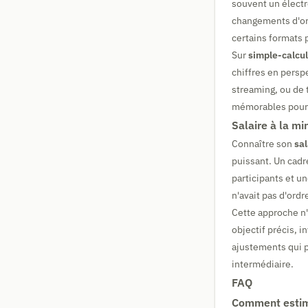
souvent un électro
changements d'org
certains formats
Sur
simple-calcul
chiffres en persp
streaming, ou de 
mémorables pour 
Salaire à la mi
Connaître son
sal
puissant. Un cadr
participants et un
n'avait pas d'ordre
Cette approche n'
objectif précis, 
ajustements qui p
intermédiaire.
FAQ
Comment estime