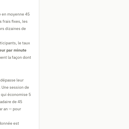
gne en moyenne 45
frais fixes, les
urs dizaines de
icipants, le taux
ur par minute
ent la façon dont
r dépasse leur
. Une session de
on qui économise 5
madaire de 45
par an — pour
 donnée est