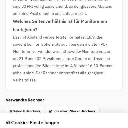
sind 80 PPI völlig ausreichend, da der grössere Abstand
einzelne Pixel ohnehin unsichtbar macht.
Welches Seitenverhältnis ist für Monitore am
häufigsten?
Das mit Abstand verbreitetste Format ist
16:9
, das
sowohl bei Fernsehern als auch bei den meisten PC-
Monitoren verwendet wird. Ultrawide-Monitore nutzen
oft 21:9 oder 32:9, während ältere Geräte und manche
professionellen Bildschirme im 4:3- oder 16:10-Format
gebaut sind. Der Rechner unterstützt alle gängigen
Verhältnisse.
Verwandte Rechner
🌐 Subnetz-Rechner
🔐 Passwort-Stärke-Rechner
🍪 Cookie-Einstellungen
⏱ Unix-Timestamp-Konverter
🔵 Farbkonverter