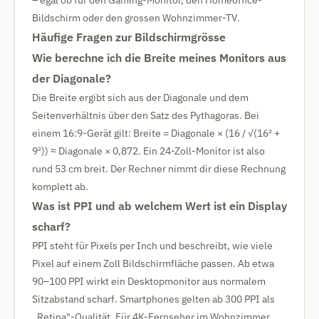
– egal ob für den Gaming-Monitor, den Homeoffice-
Bildschirm oder den grossen Wohnzimmer-TV.
Häufige Fragen zur Bildschirmgrösse
Wie berechne ich die Breite meines Monitors aus
der Diagonale?
Die Breite ergibt sich aus der Diagonale und dem
Seitenverhältnis über den Satz des Pythagoras. Bei
einem 16:9-Gerät gilt: Breite = Diagonale × (16 / √(16² +
9²)) ≈ Diagonale × 0,872. Ein 24-Zoll-Monitor ist also
rund 53 cm breit. Der Rechner nimmt dir diese Rechnung
komplett ab.
Was ist PPI und ab welchem Wert ist ein Display
scharf?
PPI steht für Pixels per Inch und beschreibt, wie viele
Pixel auf einem Zoll Bildschirmfläche passen. Ab etwa
90–100 PPI wirkt ein Desktopmonitor aus normalem
Sitzabstand scharf. Smartphones gelten ab 300 PPI als
„Retina"-Qualität. Für 4K-Fernseher im Wohnzimmer