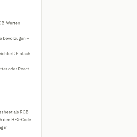
RGB-Werten
te bevorzugen –
ichtert: Einfach
tter oder React
lesheet als RGB
ach den HEX-Code
g in