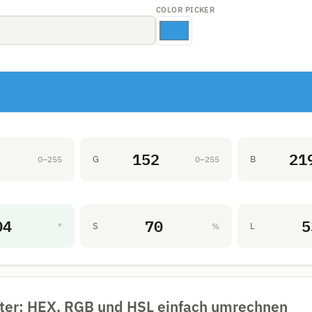
COLOR PICKER
152
21
G
B
0–255
0–255
04
70
5
S
L
°
%
ter: HEX, RGB und HSL einfach umrechnen