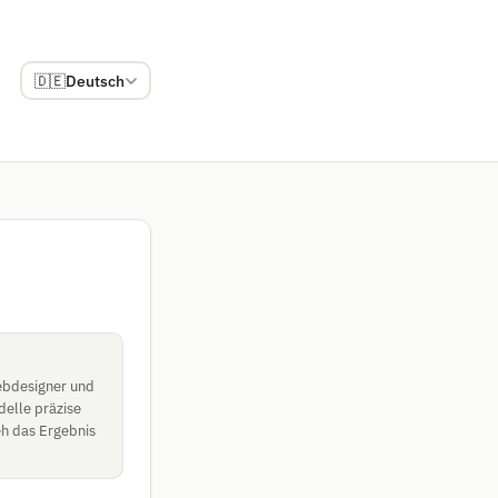
🇩🇪
Deutsch
ebdesigner und
delle präzise
eh das Ergebnis