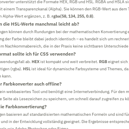
Konverter unterstützt die Formate HEX, RGB und HSL. RGBA und HSLA s
it einem Transparenzkanal (Alpha). Sie können den RGB-Wert aus dem
n Alpha-Wert ergänzen, z. B.
rgba(58, 134, 255, 0.8)
.
 die HSL-Werte manchmal leicht ab?
gen können durch Rundungen bei der mathematischen Konvertierung e
ung der Farbe bleibt dabei jedoch identisch – es handelt sich um rechne
im Nachkommabereich, die in der Praxis keine sichtbaren Unterschiede
rmat sollte ich für CSS verwenden?
wendungsfall ab.
HEX
ist kompakt und weit verbreitet.
RGB
eignet sich
tigen (rgba).
HSL
ist ideal für dynamische Farbsysteme und Themes, da 
 kann.
r Farbkonverter auch offline?
 ein webbasiertes Tool und benötigt eine Internetverbindung. Für den 
e Seite als Lesezeichen zu speichern, um schnell darauf zugreifen zu k
die Farbkonvertierung?
gen basieren auf standardisierten mathematischen Formeln und sind fü
 und in der Entwicklung vollständig geeignet. Die Ergebnisse entsprec
Tools wie Adobe Photoshop oder Figma.