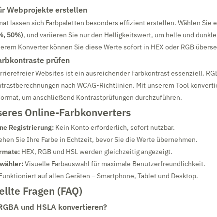
ür Webprojekte erstellen
t lassen sich Farbpaletten besonders effizient erstellen. Wählen Sie e
%, 50%)
, und variieren Sie nur den Helligkeitswert, um helle und dunkle
serem Konverter können Sie diese Werte sofort in HEX oder RGB überse
Farbkontraste prüfen
rrierefreier Websites ist ein ausreichender Farbkontrast essenziell. R
ntrastberechnungen nach WCAG-Richtlinien. Mit unserem Tool konvertie
 Format, um anschließend Kontrastprüfungen durchzuführen.
seres Online-Farbkonverters
ne Registrierung:
Kein Konto erforderlich, sofort nutzbar.
hen Sie Ihre Farbe in Echtzeit, bevor Sie die Werte übernehmen.
ormate:
HEX, RGB und HSL werden gleichzeitig angezeigt.
bwähler:
Visuelle Farbauswahl für maximale Benutzerfreundlichkeit.
Funktioniert auf allen Geräten – Smartphone, Tablet und Desktop.
ellte Fragen (FAQ)
 RGBA und HSLA konvertieren?