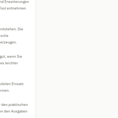
ind Erweiterungen
 Tool entnehmen
ntstehen. Die
rische
 erzeugen.
 gut, wenn Sie
es leichter
mobilen Einsatz
önnen.
r den praktischen
hen den Ausgaben