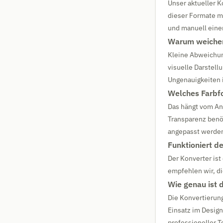
Unser aktueller 
dieser Formate m
und manuell eine
Warum weichen
Kleine Abweichun
visuelle Darstell
Ungenauigkeiten 
Welches Farbfo
Das hängt vom An
Transparenz benö
angepasst werden
Funktioniert de
Der Konverter ist
empfehlen wir, di
Wie genau ist 
Die Konvertierun
Einsatz im Design
professioneller 