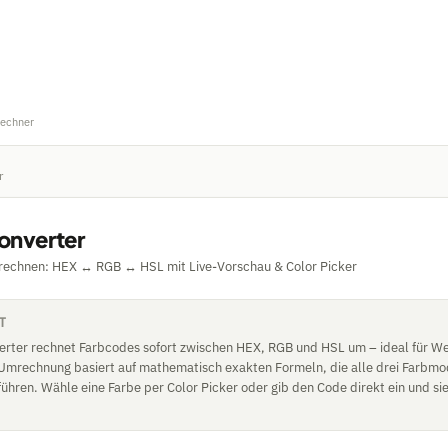
Rechner
r
onverter
rechnen: HEX ↔ RGB ↔ HSL mit Live-Vorschau & Color Picker
T
erter rechnet Farbcodes sofort zwischen HEX, RGB und HSL um – ideal für W
 Umrechnung basiert auf mathematisch exakten Formeln, die alle drei Farbmo
ühren. Wähle eine Farbe per Color Picker oder gib den Code direkt ein und si