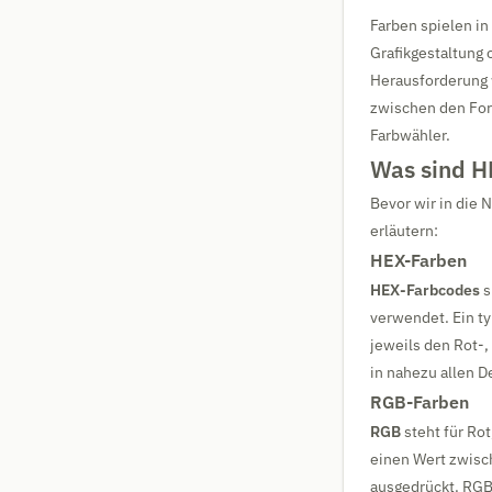
Farben spielen in
Grafikgestaltung
Herausforderung 
zwischen den Fo
Farbwähler.
Was sind H
Bevor wir in die 
erläutern:
HEX-Farben
HEX-Farbcodes
s
verwendet. Ein t
jeweils den Rot-,
in nahezu allen D
RGB-Farben
RGB
steht für Rot
einen Wert zwisc
ausgedrückt. RGB