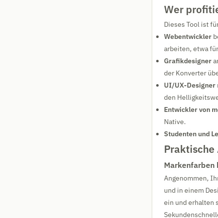
Wer profiti
Dieses Tool ist fü
Webentwickler
b
arbeiten, etwa fü
Grafikdesigner
a
der Konverter üb
UI/UX-Designer
den Helligkeitswe
Entwickler von m
Native.
Studenten und L
Praktische
Markenfarben k
Angenommen, Ihr
und in einem Des
ein und erhalten 
Sekundenschnell