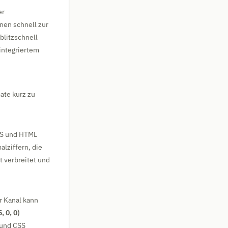
er
nen schnell zur
blitzschnell
integriertem
mate kurz zu
SS und HTML
lziffern, die
t verbreitet und
r Kanal kann
, 0, 0)
 und CSS