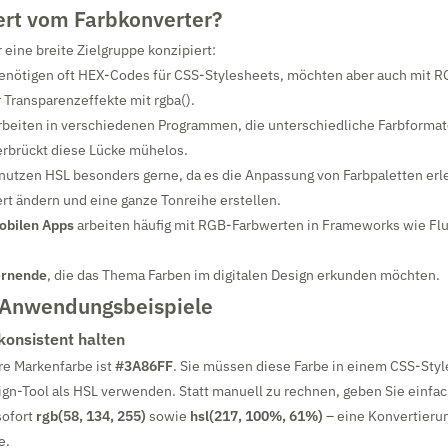
ert vom Farbkonverter?
r eine breite Zielgruppe konzipiert:
enötigen oft HEX-Codes für CSS-Stylesheets, möchten aber auch mit 
r Transparenzeffekte mit rgba().
rbeiten in verschiedenen Programmen, die unterschiedliche Farbforma
erbrückt diese Lücke mühelos.
nutzen HSL besonders gerne, da es die Anpassung von Farbpaletten erle
rt ändern und eine ganze Tonreihe erstellen.
obilen Apps
arbeiten häufig mit RGB-Farbwerten in Frameworks wie Flu
ernende
, die das Thema Farben im digitalen Design erkunden möchten.
 Anwendungsbeispiele
onsistent halten
e Markenfarbe ist
#3A86FF
. Sie müssen diese Farbe in einem CSS-Sty
ign-Tool als HSL verwenden. Statt manuell zu rechnen, geben Sie einf
sofort
rgb(58, 134, 255)
sowie
hsl(217, 100%, 61%)
– eine Konvertierun
e.