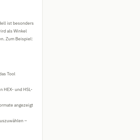
dell ist besonders
ird als Winkel
n. Zum Beispiel:
das Tool
en HEX- und HSL-
Formate angezeigt
 auszuwählen –