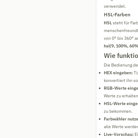
verwendet.
HSL-Farben
HSL
steht für Far
menschenfreundlic
von 0° bis 360° 
hsl(9, 100%, 60%
Wie funktio
Die Bedienung des
HEX eingeben:
Ti
konvertiert ihn s
RGB-Werte eing
Werte zu erhalten
HSL-Werte einge
zu bekommen.
Farbwähler nutz
alle Werte werde
Live-Vorschau:
Ei