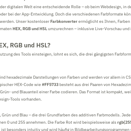
 der digitalen Welt eine entscheidende Rolle – ob beim Webdesign, in d
 oder bei der App-Entwicklung. Doch die verschiedenen Farbformate kön
werden. Unser kostenloser
Farbkonverter
ermöglicht es Ihnen, Farben 
rmaten
HEX, RGB und HSL
umzurechnen – inklusive Live-Vorschau und 
EX, RGB und HSL?
Nutzung des Tools einsteigen, lohnt es sich, die drei gängigsten Farbfor
ind hexadezimale Darstellungen von Farben und werden vor allem in C
ypischer HEX-Code wie
#FF5733
besteht aus drei Paaren von Hexadezima
 Grün- und Blauanteil einer Farbe codieren. Das Format ist kompakt, wei
esign-Tools vorhanden.
, Grün und Blau – die drei Grundfarben des additiven Farbmodells. Jede
hen 0 und 255 annehmen. Die Farbe Rot wird beispielsweise als
rgb(255
 ist besonders intuitiv und wird häufig in Bildbearbeitungsprogrammen