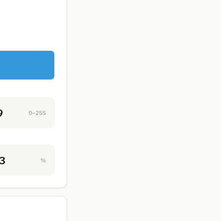
9
0–255
3
%