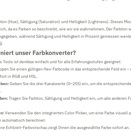
bton (Hue), Sättigung (Saturation) und Helligkeit (Lightness). Dieses Mo
h, da es Farben so beschreibt, wie wir sie wahrnehmen. Der Farbton w
angegeben, während Sättigung und Helligkeit in Prozent gemessen werde
)
.
niert unser Farbkonverter?
 Tools ist denkbar einfach und für alle Erfahrungsstufen geeignet:
ppen Sie einen gültigen Hex-Farbcode in das entsprechende Feld ein – 
ofort in RGB und HSL.
eben:
Geben Sie die drei Kanalwerte (0–255) ein, um die entsprechend
.
ben:
Tragen Sie Farbton, Sättigung und Helligkeit ein, um alle anderen 
en:
Verwenden Sie den integrierten Color Picker, um eine Farbe visuell
n automatisch berechnet.
ne Echtzeit-Farbvorschau zeigt Ihnen die ausgewählte Farbe sofort an.