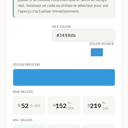
réel. Saisissez un code ou utilisez le sélecteur pour voir
l'aperçu s'actualiser immédiatement.
HEX COLOR
COLOR PICKER
COLOR PREVIEW
RGB VALUES
52
152
219
0–
0–
R
G
B
0–255
255
255
HSL VALUES