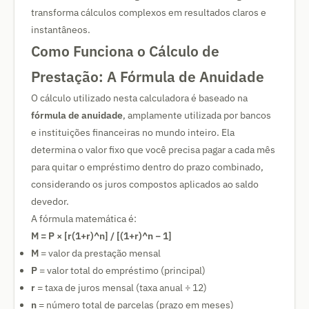
transforma cálculos complexos em resultados claros e
instantâneos.
Como Funciona o Cálculo de
Prestação: A Fórmula de Anuidade
O cálculo utilizado nesta calculadora é baseado na
fórmula de anuidade
, amplamente utilizada por bancos
e instituições financeiras no mundo inteiro. Ela
determina o valor fixo que você precisa pagar a cada mês
para quitar o empréstimo dentro do prazo combinado,
considerando os juros compostos aplicados ao saldo
devedor.
A fórmula matemática é:
M = P × [r(1+r)^n] / [(1+r)^n − 1]
M
= valor da prestação mensal
P
= valor total do empréstimo (principal)
r
= taxa de juros mensal (taxa anual ÷ 12)
n
= número total de parcelas (prazo em meses)