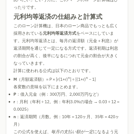
ったりです。
元利均等返済の仕組みと計算式
このローン計算機は、日本のローン商品でもっとも広く
採用されている
元利均等返済方式
をベースにしていま
す。元利均等返済とは、毎月の返済額（元金＋利息）が
返済期間を通じて一定になる方式です。返済初期は利息
の割合が高く、後半になるにつれて元金の割合が大きく
なっていきます。
計算に使われる公式は以下のとおりです。
n
n
M
（月額返済額）= P × [r(1+r)
] ÷ [(1+r)
− 1]
各変数の意味を以下にまとめます。
P
：借入元金（例：300万円、2,000万円など）
r
：月利（年利 ÷ 12。例：年利3.0%の場合 → 0.03 ÷ 12 =
0.0025）
n
：返済期間（月数。例：10年 = 120ヶ月、35年 = 420ヶ
月）
この公式を使えば、
毎月の支払い額が一定
になるよう元