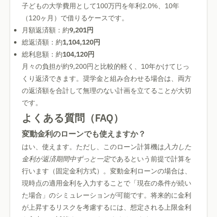
子どもの大学費用として100万円を年利2.0%、10年
（120ヶ月）で借りるケースです。
月額返済額：約
9,201円
総返済額：約
1,104,120円
総利息額：約
104,120円
月々の負担が約9,200円と比較的軽く、10年かけてじっ
くり返済できます。奨学金と組み合わせる場合は、両方
の返済額を合計して無理のない計画を立てることが大切
です。
よくある質問（FAQ）
変動金利のローンでも使えますか？
はい、使えます。ただし、このローン計算機は
入力した
金利が返済期間中ずっと一定
であるという前提で計算を
行います（固定金利方式）。変動金利ローンの場合は、
現時点の適用金利を入力することで「現在の条件が続い
た場合」のシミュレーションが可能です。将来的に金利
が上昇するリスクを考慮するには、想定される上限金利