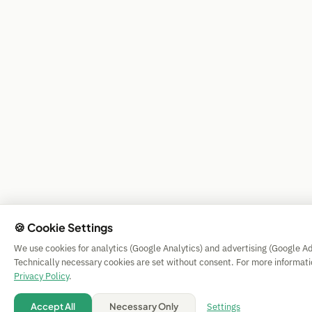
🍪 Cookie Settings
We use cookies for analytics (Google Analytics) and advertising (Google A
Technically necessary cookies are set without consent. For more informati
Privacy Policy
.
💡 Suggest a
Settings
Accept All
Necessary Only