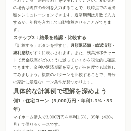
されている「適用金利」を使用してください。変動金利
の場合は現在の金利を入力することで、現時点での返済
額をシミュレーションできます。返済期間は月数で入力
するか、年数を入力して自動換算させることができま
す。
ステップ3：結果を確認・比較する
「計算する」ボタンを押すと、
月額返済額・総返済額・
総利息額
がすぐに表示されます。また、残高推移チャー
トで元金残高がどのように減っていくかを視覚的に確認
できます。金利や返済期間を変えながら何度でも試算し
てみましょう。複数のパターンを比較することで、自分
の家計に最適なローン条件が見つかります。
具体的な計算例で理解を深めよう
例1：住宅ローン（3,000万円・年利1.5%・35
年）
マイホーム購入で3,000万円を年利1.5%、35年（420ヶ
月）で借りるケースです。