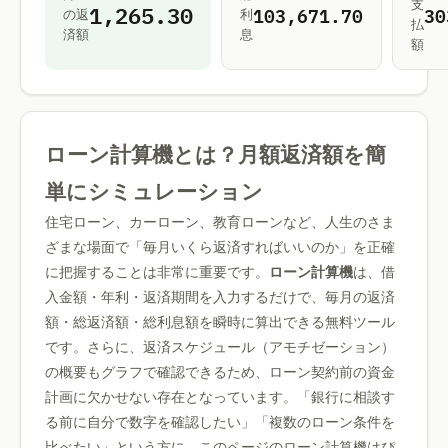
支
1,265.30
103,671.70
30
の返
利
払
済額
息
額
ローン計算機とは？月額返済額を簡
単にシミュレーション
住宅ローン、カーローン、教育ローンなど、人生のさま
ざまな場面で「毎月いくら返済すればいいのか」を正確
に把握することは非常に重要です。
ローン計算機
は、借
入金額・年利・返済期間を入力するだけで、毎月の返済
額・総返済額・総利息額を瞬時に算出できる無料ツール
です。さらに、返済スケジュール（アモチゼーション）
の概要もグラフで確認できるため、ローン契約前の資金
計画に欠かせない存在となっています。「銀行に相談す
る前に自分で数字を確認したい」「複数のローン条件を
比べたい」という方に、このページのローン計算機はぴ