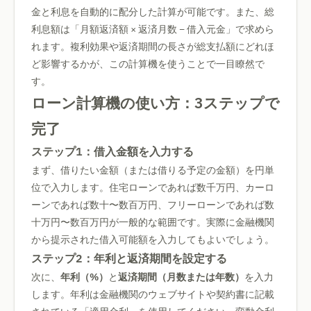
金と利息を自動的に配分した計算が可能です。また、総
利息額は「月額返済額 × 返済月数 − 借入元金」で求めら
れます。複利効果や返済期間の長さが総支払額にどれほ
ど影響するかが、この計算機を使うことで一目瞭然で
す。
ローン計算機の使い方：3ステップで
完了
ステップ1：借入金額を入力する
まず、借りたい金額（または借りる予定の金額）を円単
位で入力します。住宅ローンであれば数千万円、カーロ
ーンであれば数十〜数百万円、フリーローンであれば数
十万円〜数百万円が一般的な範囲です。実際に金融機関
から提示された借入可能額を入力してもよいでしょう。
ステップ2：年利と返済期間を設定する
次に、
年利（%）
と
返済期間（月数または年数）
を入力
します。年利は金融機関のウェブサイトや契約書に記載