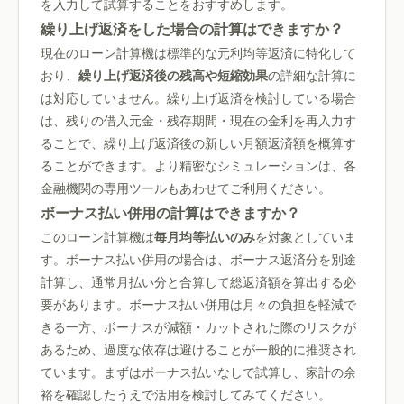
を入力して試算することをおすすめします。
繰り上げ返済をした場合の計算はできますか？
現在のローン計算機は標準的な元利均等返済に特化して
おり、
繰り上げ返済後の残高や短縮効果
の詳細な計算に
は対応していません。繰り上げ返済を検討している場合
は、残りの借入元金・残存期間・現在の金利を再入力す
ることで、繰り上げ返済後の新しい月額返済額を概算す
ることができます。より精密なシミュレーションは、各
金融機関の専用ツールもあわせてご利用ください。
ボーナス払い併用の計算はできますか？
このローン計算機は
毎月均等払いのみ
を対象としていま
す。ボーナス払い併用の場合は、ボーナス返済分を別途
計算し、通常月払い分と合算して総返済額を算出する必
要があります。ボーナス払い併用は月々の負担を軽減で
きる一方、ボーナスが減額・カットされた際のリスクが
あるため、過度な依存は避けることが一般的に推奨され
ています。まずはボーナス払いなしで試算し、家計の余
裕を確認したうえで活用を検討してみてください。