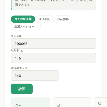
認できます。
月々の返済額
返済期間
残高推移
返済スケジュール
借入金額
年利率 (%)
返済期間（月）
計算
総
月々
総