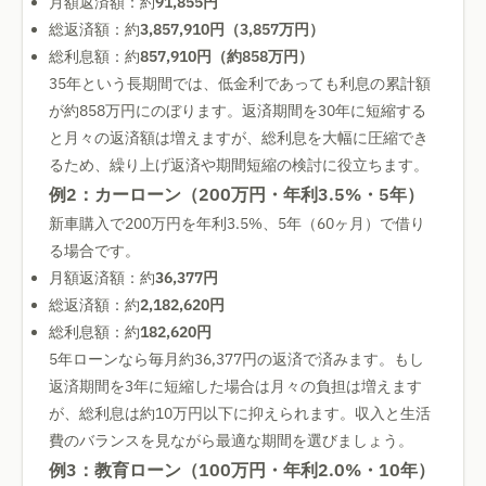
月額返済額：約
91,855円
総返済額：約
3,857,910円（3,857万円）
総利息額：約
857,910円（約858万円）
35年という長期間では、低金利であっても利息の累計額
が約858万円にのぼります。返済期間を30年に短縮する
と月々の返済額は増えますが、総利息を大幅に圧縮でき
るため、繰り上げ返済や期間短縮の検討に役立ちます。
例2：カーローン（200万円・年利3.5%・5年）
新車購入で200万円を年利3.5%、5年（60ヶ月）で借り
る場合です。
月額返済額：約
36,377円
総返済額：約
2,182,620円
総利息額：約
182,620円
5年ローンなら毎月約36,377円の返済で済みます。もし
返済期間を3年に短縮した場合は月々の負担は増えます
が、総利息は約10万円以下に抑えられます。収入と生活
費のバランスを見ながら最適な期間を選びましょう。
例3：教育ローン（100万円・年利2.0%・10年）