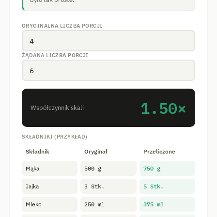
ORYGINALNA LICZBA PORCJI
ŻĄDANA LICZBA PORCJI
1.50×
Współczynnik skali
SKŁADNIKI (PRZYKŁAD)
Składnik
Oryginał
Przeliczone
750 g
Mąka
500 g
5 Stk.
Jajka
3 Stk.
375 ml
Mleko
250 ml