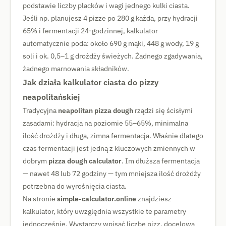
podstawie liczby placków i wagi jednego kulki ciasta.
Jeśli np. planujesz 4 pizze po 280 g każda, przy hydracji
65% i fermentacji 24-godzinnej, kalkulator
automatycznie poda: około 690 g mąki, 448 g wody, 19 g
soli i ok. 0,5–1 g drożdży świeżych. Żadnego zgadywania,
żadnego marnowania składników.
Jak działa kalkulator ciasta do pizzy
neapolitańskiej
Tradycyjna
neapolitan pizza dough
rządzi się ścisłymi
zasadami: hydracja na poziomie 55–65%, minimalna
ilość drożdży i długa, zimna fermentacja. Właśnie dlatego
czas fermentacji jest jedną z kluczowych zmiennych w
dobrym
pizza dough calculator
. Im dłuższa fermentacja
— nawet 48 lub 72 godziny — tym mniejsza ilość drożdży
potrzebna do wyrośnięcia ciasta.
Na stronie
simple-calculator.online
znajdziesz
kalkulator, który uwzględnia wszystkie te parametry
jednocześnie. Wystarczy wpisać liczbę pizz, docelową