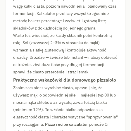
wagę kulki ciasta, poziom nawodnienia i planowany czas
fermentacji. Kalkulator przeliczy wszystko zgodnie z
metodą bakers percentage i wyświetli gotową listę
składników z dokładnością do jednego grama.
Warto też wiedzieć, że każdy składnik pełni konkretną
rolę. Sól (zazwyczaj 2–3% w stosunku do mąki)
wzmacnia siatkę glutenową i kontroluje aktywność
drożdży. Drożdże — świeże lub instant — należy dobierać
ostrożnie: zbyt duża ilość przy długiej fermentacji
sprawi, że ciasto przerośnie i straci smak.
Praktyczne wskazówki dla domowego pizzaiolo
Zanim zaczniesz wyrabiać ciasto, upewnij się, że
używasz mąki o odpowiedniej sile — najlepiej typ 00 lub
mocna mąka chlebowa z wysoką zawartością białka
(minimum 12%). To właśnie białko odpowiada za
elastyczność ciasta i charakterystyczne "sprężynowanie"
przy rozciąganiu.
Pizza recipe calculator
pomoże Ci