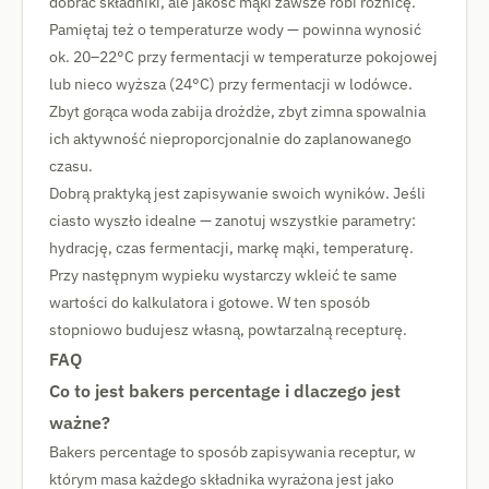
dobrać składniki, ale jakość mąki zawsze robi różnicę.
Pamiętaj też o temperaturze wody — powinna wynosić
ok. 20–22°C przy fermentacji w temperaturze pokojowej
lub nieco wyższa (24°C) przy fermentacji w lodówce.
Zbyt gorąca woda zabija drożdże, zbyt zimna spowalnia
ich aktywność nieproporcjonalnie do zaplanowanego
czasu.
Dobrą praktyką jest zapisywanie swoich wyników. Jeśli
ciasto wyszło idealne — zanotuj wszystkie parametry:
hydrację, czas fermentacji, markę mąki, temperaturę.
Przy następnym wypieku wystarczy wkleić te same
wartości do kalkulatora i gotowe. W ten sposób
stopniowo budujesz własną, powtarzalną recepturę.
FAQ
Co to jest bakers percentage i dlaczego jest
ważne?
Bakers percentage to sposób zapisywania receptur, w
którym masa każdego składnika wyrażona jest jako