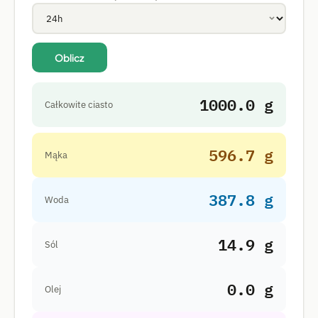
Oblicz
1000.0 g
Całkowite ciasto
596.7 g
Mąka
387.8 g
Woda
14.9 g
Sól
0.0 g
Olej