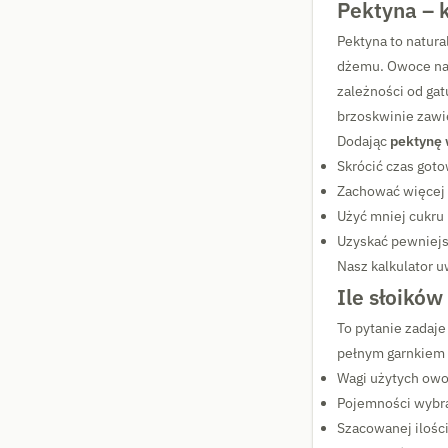
Pektyna – k
Pektyna to natura
dżemu. Owoce natu
zależności od gat
brzoskwinie zawi
Dodając
pektynę 
Skrócić czas got
Zachować więcej 
Użyć mniej cukru
Uzyskać pewniejs
Nasz kalkulator u
Ile słoików
To pytanie zadaje
pełnym garnkiem i
Wagi użytych ow
Pojemności wybra
Szacowanej iloś