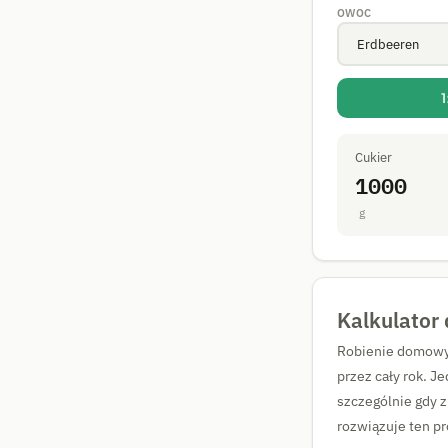
OWOC
1
Cukier
1000
g
Kalkulator
Robienie domowyc
przez cały rok. J
szczególnie gdy 
rozwiązuje ten pr