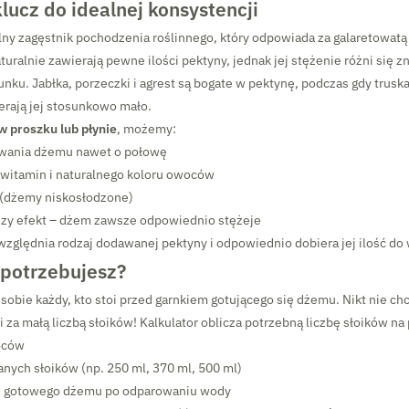
lucz do idealnej konsystencji
lny zagęstnik pochodzenia roślinnego, który odpowiada za galaretowat
ralnie zawierają pewne ilości pektyny, jednak jej stężenie różni się 
unku. Jabłka, porzeczki i agrest są bogate w pektynę, podczas gdy trusk
erają jej stosunkowo mało.
w proszku lub płynie
, możemy:
owania dżemu nawet o połowę
witamin i naturalnego koloru owoców
 (dżemy niskosłodzone)
zy efekt – dżem zawsze odpowiednio stężeje
względnia rodzaj dodawanej pektyny i odpowiednio dobiera jej ilość d
 potrzebujesz?
 sobie każdy, kto stoi przed garnkiem gotującego się dżemu. Nikt nie ch
 za małą liczbą słoików! Kalkulator oblicza potrzebną liczbę słoików na
oców
nych słoików (np. 250 ml, 370 ml, 500 ml)
ci gotowego dżemu po odparowaniu wody