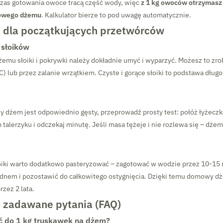
czas gotowania owoce tracą część wody, więc
z 1 kg owoców otrzymasz
towego dżemu
. Kalkulator bierze to pod uwagę automatycznie.
dla początkujących przetwórców
 słoików
emu słoiki i pokrywki należy dokładnie umyć i wyparzyć. Możesz to zro
) lub przez zalanie wrzątkiem. Czyste i gorące słoiki to podstawa długo
y dżem jest odpowiednio gęsty, przeprowadź prosty test: połóż łyżecz
alerzyku i odczekaj minutę. Jeśli masa tężeje i nie rozlewa się – dżem
oiki warto dodatkowo pasteryzować – zagotować w wodzie przez 10-15 
 dnem i pozostawić do całkowitego ostygnięcia. Dzięki temu domowy 
zez 2 lata.
j zadawane pytania (FAQ)
ć do 1 kg truskawek na dżem?