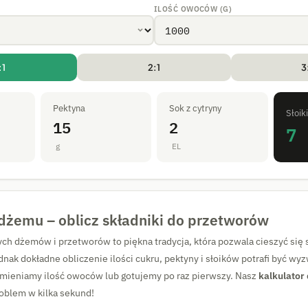
ILOŚĆ OWOCÓW (G)
:1
2:1
3
Pektyna
Sok z cytryny
Słoik
15
2
7
g
EL
 dżemu – oblicz składniki do przetworów
h dżemów i przetworów to piękna tradycja, która pozwala cieszyć się 
ednak dokładne obliczenie ilości cukru, pektyny i słoików potrafi być w
zmieniamy ilość owoców lub gotujemy po raz pierwszy. Nasz
kalkulator
oblem w kilka sekund!