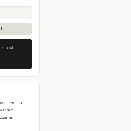
:1
i 250 ml
smakiem lata
yzwaniem –
 dżemu