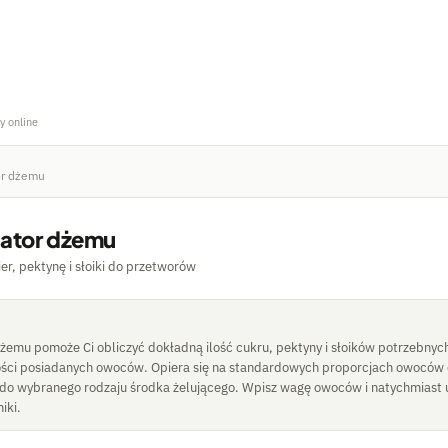
y online
or dżemu
lator dżemu
ier, pektynę i słoiki do przetworów
dżemu pomoże Ci obliczyć dokładną ilość cukru, pektyny i słoików potrzebny
ości posiadanych owoców. Opiera się na standardowych proporcjach owoców 
o wybranego rodzaju środka żelującego. Wpisz wagę owoców i natychmiast 
iki.