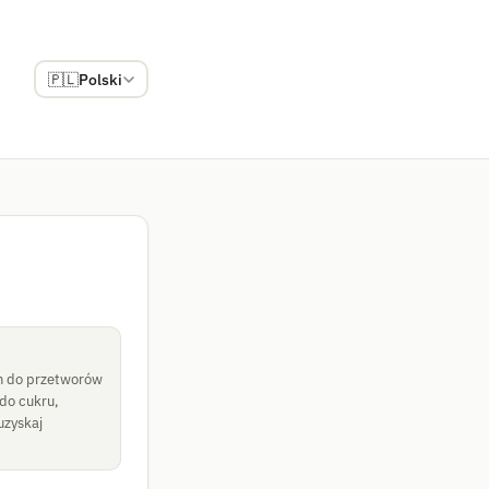
🇵🇱
Polski
ch do przetworów
do cukru,
uzyskaj