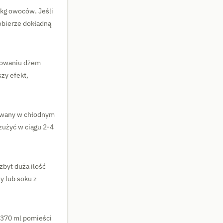
 kg owoców. Jeśli
obierze dokładną
otowaniu dżem
zy efekt,
ywany w chłodnym
zużyć w ciągu 2-4
zbyt duża ilość
 lub soku z
 370 ml pomieści