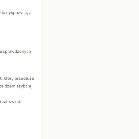
do dyspozycji, a
 na sprawdzonych
t
, który przedłuża
 że dżem szybciej
 zależy od: