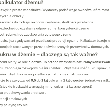
 kalkulator dżemu?
iezwykle proste w obsłudze. Wystarczy podać wagę owoców, które masz 
tycznie obliczy:
asowaną do rodzaju owoców i wybranej słodkości przetworu
iezbędnej do uzyskania odpowiedniej konsystencji dżemu
potrzebnych do zapakowania gotowego dżemu
usisz już zgadywać ani przeliczać proporcji ręcznie. Kalkulator bazuje
oporcjach stosowanych przez doświadczonych przetwórców domowych.
cukru w dżemie – dlaczego są tak ważne?
ełni nie tylko rolę słodzika. To przede wszystkim
naturalny konserwan
u i zapobiega rozwojowi pleśni i bakterii. Zbyt mała ilość cukru sprawi,
omiast zbyt duża może przytłoczyć naturalny smak owoców.
rcje to zazwyczaj
od 0,5 do 1 kg cukru na 1 kg owoców
, jednak wszystko
słodkie truskawki wymagają mniej cukru niż kwaśne agrest)
su przechowywania przetworu
rencji smakowych
my pektynę czy nie