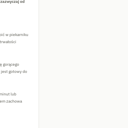
 zazwyczaj od
bić w piekarniku
trwałości
kę gorącego
 jest gotowy do
minut lub
dżem zachowa