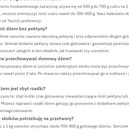
żemu truskawkowego zazwyczaj używa się od 500 g do 700 g cukru na 1
, możesz zmniejszyć ilość cukru nawet do 300-400 g. Nasz kalkulator d
i od Twoich preferencji.
bić dżem bez pektyny?
 Wiele owoców zawiera naturalną pektynę i przy odpowiednio długim g
e. Jednak dodanie pektyny skraca czas gotowania i gwarantuje pewniejs
owocach ubogich w ten składnik, jak truskawki czy czereśnie.
żna przechowywać domowy dżem?
steryzowany dżem w szczelnie zamkniętym słoiku może być przechow
u nawet przez 2 lata. Po otwarciu należy przechowywać go w lodówce i 
żem jest zbyt rzadki?
zyny to: zbyt krótki czas gotowania, niewystarczająca ilość pektyny lub 
Możesz naprawić rzadki dżem gotując go ponownie z dodatkiem pektyny
spomaga żelowanie.
le słoików potrzebuję na przetwory?
ta: z 1 kg owoców otrzymasz około 700-800 g gotowego dżemu. Słoiczek