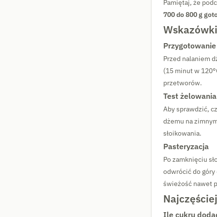
Pamiętaj, że pod
700 do 800 g go
Wskazówki 
Przygotowanie
Przed nalaniem dż
(15 minut w 120°C
przetworów.
Test żelowania
Aby sprawdzić, cz
dżemu na zimnym t
słoikowania.
Pasteryzacja
Po zamknięciu sł
odwrócić do góry
świeżość nawet pr
Najczęście
Ile cukru doda