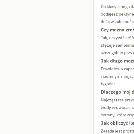
Do klasycznego d
dodajesz pektynę
ilość w zależnośc
Czy można zro
Tak, oczywiście!
stężeje samoistni
szczególnie przy 
Jak długo mo
Prawidłowo zapa
i ciemnym miejsc
tygodni.
Dlaczego mój d
Najczęstsze przyc
wody w owocach. 
cytryny, który w
Jak obliczyć i
Zasada jest pros