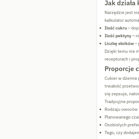
Jak działa
Narzędzie jest n
kalkulator automa
Ilość cukru
– dop
Ilość pektyny
– n
Liczbę słoików
– 
Dzięki temu nie m
recepturach i pr
Proporcje 
Cukier w dżemie p
trwałość przetwor
się zepsuje, nat
Tradycyjne propo
Rodzaju owoców (
Planowanego cza
Osobistych prefe
Tego, czy dodaje