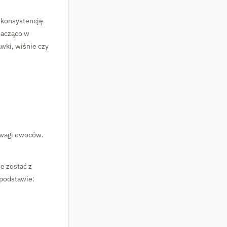
ą konsystencję
znacząco w
awki, wiśnie czy
o wagi owoców.
ce zostać z
 podstawie: