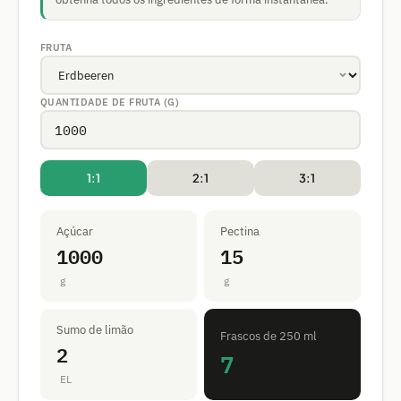
FRUTA
QUANTIDADE DE FRUTA (G)
1:1
2:1
3:1
Açúcar
Pectina
1000
15
g
g
Sumo de limão
Frascos de 250 ml
2
7
EL