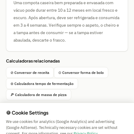
Uma compota caseira bem preparada e envasada com
vácuo pode durar entre 10 a 12 meses em local fresco e
escuro. Após abertura, deve ser refrigerada e consumida
em 3 a 4 semanas. Verifique sempre o aspeto, o cheiro e
a tampa antes de consumir — se a tampa estiver
abaulada, descarte o frasco.
Calculadoras relacionadas
⊘ Conversor de receita
⊙ Conversor forma de bolo
⊜ Calculadora tempo de fermentação
🍕 Calculadora de massa de pizza
🍪 Cookie Settings
We use cookies for analytics (Google Analytics) and advertising
Simple Calculator
(Google AdSense). Technically necessary cookies are set without
Impressum
|
Privacy
|
Terms
|
🍪 Cookies
consent. For more information, see our
Privacy Policy
.