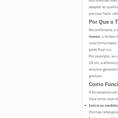
dos dilemas mais
adaptar as quant
precisar fazer cá
Por Que o 
Na confeitaria, o
massa
, o tempo 
uma forma maior, 
pode ficar cru.
Por exemplo, se 
24 cm, a diferenç
envolve geometria
gostoso.
Como Funci
A ferramenta calc
Veja como usar e
Insira as medidas
(formas retangula