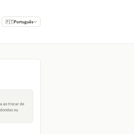
🇵🇹
Português
a ao trocar de
edondas ou