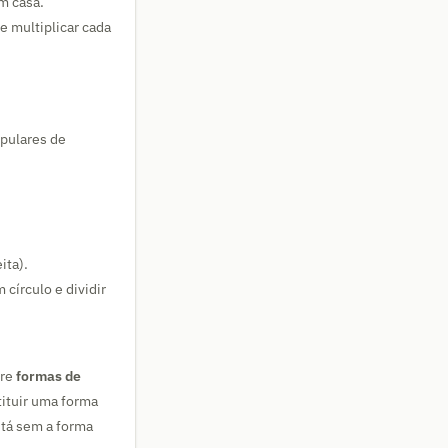
m casa.
 multiplicar cada
opulares de
ita).
círculo e dividir
tre
formas de
tituir uma forma
stá sem a forma