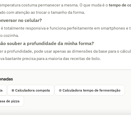
 temperatura costuma permanecer a mesma. O que muda é o
tempo de c
ado com atenção ao trocar o tamanho da forma.
onversor no celular?
 é totalmente responsiva e funciona perfeitamente em smartphones e ta
o cozinha.
não souber a profundidade da minha forma?
r a profundidade, pode usar apenas as dimensões da base para o cálcul
va bastante precisa para a maioria das receitas de bolo.
ionadas
ta
⊗ Calculadora compota
⊜ Calculadora tempo de fermentação
ssa de pizza
Simple Calculator