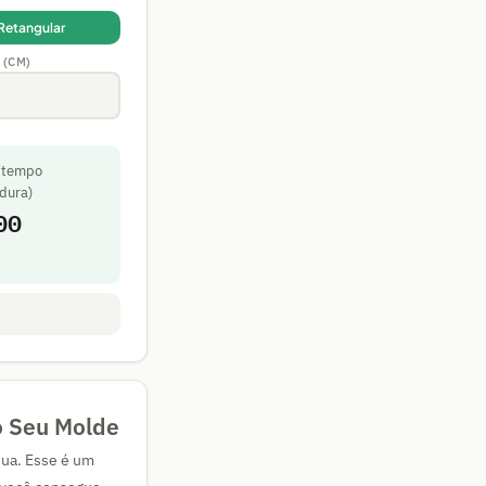
Retangular
 (CM)
 tempo
dura)
00
o Seu Molde
sua. Esse é um