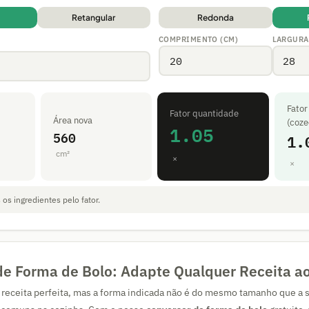
Retangular
Redonda
COMPRIMENTO (CM)
LARGURA
Fator
Fator quantidade
Área nova
(coze
1.05
560
1.
cm²
×
×
 os ingredientes pelo fator.
de Forma de Bolo: Adapte Qualquer Receita a
receita perfeita, mas a forma indicada não é do mesmo tamanho que a 