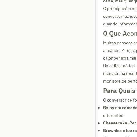
certa, mas quer q
O princípio é o m
conversor faz iss
quando informad
O Que Acon
Muitas pessoas e
ajustado. A regra
calor penetra ma
Uma dica prática:
indicado na recei
monitore de perto
Para Quais
O conversor de fo
Bolos em camada
diferentes.
Cheesecake:
Rece
Brownies e barra