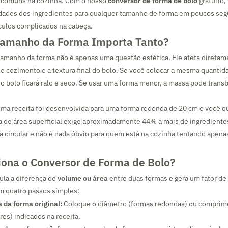
 comuns na cozinha. Com o nosso
conversor de forma de bolo
gratuito,
idades dos ingredientes para qualquer tamanho de forma em poucos se
lculos complicados na cabeça.
Tamanho da Forma Importa Tanto?
 tamanho da forma não é apenas uma questão estética. Ele afeta direta
de cozimento e a textura final do bolo. Se você colocar a mesma quanti
o bolo ficará ralo e seco. Se usar uma forma menor, a massa pode trans
uma receita foi desenvolvida para uma forma redonda de 20 cm e você q
a de área superficial exige aproximadamente 44% a mais de ingrediente
 circular e não é nada óbvio para quem está na cozinha tentando apena
ona o Conversor de Forma de Bolo?
ula a diferença de
volume ou área
entre duas formas e gera um fator de 
m quatro passos simples:
 da forma original:
Coloque o diâmetro (formas redondas) ou comprime
res) indicados na receita.