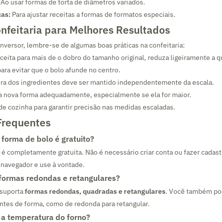
Ao usar formas de torta de diâmetros variados.
cas:
Para ajustar receitas a formas de formatos especiais.
nfeitaria para Melhores Resultados
nversor, lembre-se de algumas boas práticas na confeitaria:
ceita para mais de o dobro do tamanho original, reduza ligeiramente a 
ara evitar que o bolo afunde no centro.
ra dos ingredientes deve ser mantido independentemente da escala.
 a nova forma adequadamente, especialmente se ela for maior.
e cozinha para garantir precisão nas medidas escaladas.
Frequentes
 forma de bolo é gratuito?
 é completamente gratuita. Não é necessário criar conta ou fazer cadas
 navegador e use à vontade.
formas redondas e retangulares?
 suporta
formas redondas, quadradas e retangulares
. Você também po
entes de forma, como de redonda para retangular.
r a temperatura do forno?