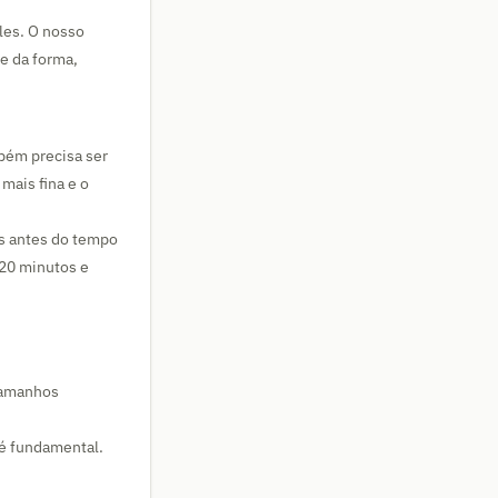
les. O nosso
e da forma,
ém precisa ser
mais fina e o
os antes do tempo
 20 minutos e
tamanhos
é fundamental.