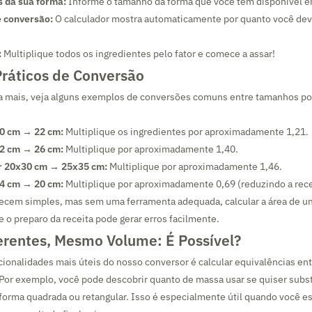
s da sua forma:
Informe o tamanho da forma que você tem disponível e
e conversão:
O calculador mostra automaticamente por quanto você deve
:
Multiplique todos os ingredientes pelo fator e comece a assar!
ráticos de Conversão
nda mais, veja alguns exemplos de conversões comuns entre tamanhos p
0 cm → 22 cm:
Multiplique os ingredientes por aproximadamente 1,21.
2 cm → 26 cm:
Multiplique por aproximadamente 1,40.
r 20x30 cm → 25x35 cm:
Multiplique por aproximadamente 1,46.
4 cm → 20 cm:
Multiplique por aproximadamente 0,69 (reduzindo a rece
ecem simples, mas sem uma ferramenta adequada, calcular a área de um 
e o preparo da receita pode gerar erros facilmente.
erentes, Mesmo Volume: É Possível?
ionalidades mais úteis do nosso conversor é calcular equivalências en
 Por exemplo, você pode descobrir quanto de massa usar se quiser subs
orma quadrada ou retangular. Isso é especialmente útil quando você e