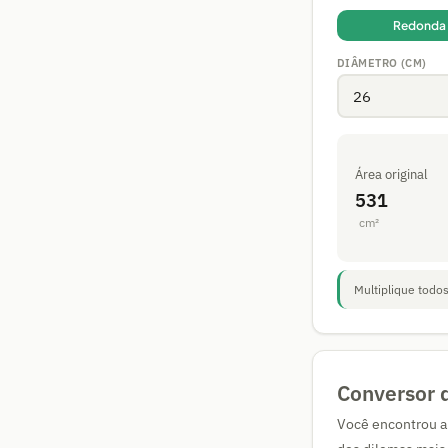
Redonda
DIÂMETRO (CM)
Área original
531
cm²
Multiplique todos
Conversor 
Você encontrou a 