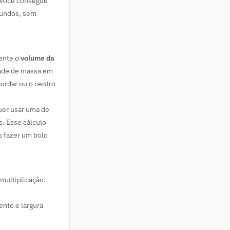
 você consegue
gundos, sem
mente o
volume da
dade de massa em
bordar ou o centro
uer usar uma de
s. Esse cálculo
s fazer um bolo
multiplicação.
nto e largura