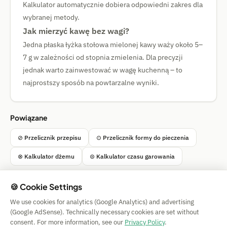
Kalkulator automatycznie dobiera odpowiedni zakres dla
wybranej metody.
Jak mierzyć kawę bez wagi?
Jedna płaska łyżka stołowa mielonej kawy waży około 5–
7 g w zależności od stopnia zmielenia. Dla precyzji
jednak warto zainwestować w wagę kuchenną – to
najprostszy sposób na powtarzalne wyniki.
Powiązane
⊘ Przelicznik przepisu
⊙ Przelicznik formy do pieczenia
⊗ Kalkulator dżemu
⊜ Kalkulator czasu garowania
🍪 Cookie Settings
We use cookies for analytics (Google Analytics) and advertising
Simple Calculator
(Google AdSense). Technically necessary cookies are set without
Impressum
|
Privacy
|
Terms
|
🍪 Cookies
consent. For more information, see our
Privacy Policy
.