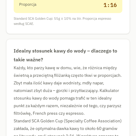
1:16
Proporcja
Standard SCA Golden Cup: 55g ± 10% na litr. Proporcja espresso
według SCAE.
Idealny stosunek kawy do wody – dlaczego to
takie ważne?
Każdy, kto parzy kawę w domu, wie, że różnica między
świetną a przeciętną filiżanką często tkwi w proporcjach.
Zbyt mała ilość kawy daje wodnisty, mdły napar,
natomiast zbyt duża – gorzki i przytłaczający. Kalkulator
stosunku kawy do wody pomaga trafić w ten idealny
punkt za każdym razem, niezależnie od tego, czy parzysz
filtrówkę, French press czy espresso.
Standard SCA Golden Cup (Specialty Coffee Association)
zakłada, że optymalna dawka kawy to około 60 gramów