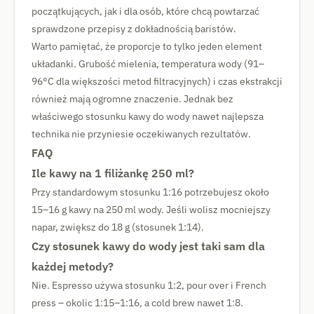
początkujących, jak i dla osób, które chcą powtarzać
sprawdzone przepisy z dokładnością baristów.
Warto pamiętać, że proporcje to tylko jeden element
układanki. Grubość mielenia, temperatura wody (91–
96°C dla większości metod filtracyjnych) i czas ekstrakcji
również mają ogromne znaczenie. Jednak bez
właściwego stosunku kawy do wody nawet najlepsza
technika nie przyniesie oczekiwanych rezultatów.
FAQ
Ile kawy na 1 filiżankę 250 ml?
Przy standardowym stosunku 1:16 potrzebujesz około
15–16 g kawy na 250 ml wody. Jeśli wolisz mocniejszy
napar, zwiększ do 18 g (stosunek 1:14).
Czy stosunek kawy do wody jest taki sam dla
każdej metody?
Nie. Espresso używa stosunku 1:2, pour over i French
press – okolic 1:15–1:16, a cold brew nawet 1:8.