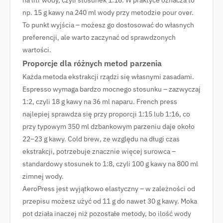
na litr wody, czyli stosunek 1:16. W praktyce oznacza to
np. 15 g kawy na 240 ml wody przy metodzie pour over.
To punkt wyjścia – możesz go dostosować do własnych
preferencji, ale warto zaczynać od sprawdzonych
wartości.
Proporcje dla różnych metod parzenia
Każda metoda ekstrakcji rządzi się własnymi zasadami.
Espresso wymaga bardzo mocnego stosunku – zazwyczaj
1:2, czyli 18 g kawy na 36 ml naparu. French press
najlepiej sprawdza się przy proporcji 1:15 lub 1:16, co
przy typowym 350 ml dzbankowym parzeniu daje około
22–23 g kawy. Cold brew, ze względu na długi czas
ekstrakcji, potrzebuje znacznie więcej surowca –
standardowy stosunek to 1:8, czyli 100 g kawy na 800 ml
zimnej wody.
AeroPress jest wyjątkowo elastyczny – w zależności od
przepisu możesz użyć od 11 g do nawet 30 g kawy. Moka
pot działa inaczej niż pozostałe metody, bo ilość wody