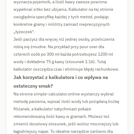
wyznacza pojemnik, a ilość kawy zawsze powinna
wypełniać sitko bez ubijania. Kalkulator na tej stronie
uwzględnia specyfikę każdej z tych metod, podając
konkretne gramy i mililitry zamiast nieprecyzyjnych
„łyżeczek".
Jeśli parzysz dla więcej niż jednej osoby, przeliczenia
robią się żmudne. Na przykład przy pour over dla
czterech osób po 300 ml każda potrzebujesz 1200 ml
wody i dokładnie 75 g kawy (stosunek 1:16). Tutaj
kalkulator oszczędza czas i eliminuje błędy rachunkowe.
Jak korzystać z kalkulatora i co wpływa na
ostateczny smak?
Na stronie simple-calculator.online wystarczy wybrać
metodę parzenia, wpisać ilość wody lub pożądaną liczbę
filiżanek, a kalkulator natychmiast pokaże
rekomendowaną ilość kawy w gramach. Możesz też
zmienić docelowy stosunek, jeśli wolisz mocniejszy lub
łagodniejszy napar. To idealne narzędzie zarówno dla