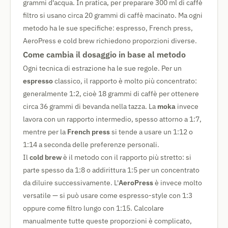
grammi d'acqua. In pratica, per preparare 300 ml di caffè
filtro si usano circa 20 grammi di caffè macinato. Ma ogni
metodo ha le sue specifiche: espresso, French press,
AeroPress e cold brew richiedono proporzioni diverse.
Come cambia il dosaggio in base al metodo
Ogni tecnica di estrazione ha le sue regole. Per un
espresso
classico, il rapporto è molto più concentrato:
generalmente 1:2, cioè 18 grammi di caffè per ottenere
circa 36 grammi di bevanda nella tazza. La
moka
invece
lavora con un rapporto intermedio, spesso attorno a 1:7,
mentre per la
French press
si tende a usare un 1:12 o
1:14 a seconda delle preferenze personali.
Il
cold brew
è il metodo con il rapporto più stretto: si
parte spesso da 1:8 o addirittura 1:5 per un concentrato
da diluire successivamente. L'
AeroPress
è invece molto
versatile — si può usare come espresso-style con 1:3
oppure come filtro lungo con 1:15. Calcolare
manualmente tutte queste proporzioni è complicato,