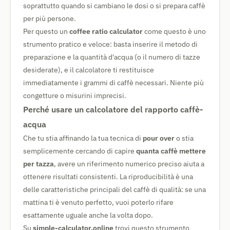
soprattutto quando si cambiano le dosi o si prepara caffè
per più persone.
Per questo un
coffee ratio calculator
come questo è uno
strumento pratico e veloce: basta inserire il metodo di
preparazione e la quantità d'acqua (o il numero di tazze
desiderate), e il calcolatore ti restituisce
immediatamente i grammi di caffè necessari. Niente più
congetture o misurini imprecisi.
Perché usare un calcolatore del rapporto caffè-
acqua
Che tu stia affinando la tua tecnica di
pour over
o stia
semplicemente cercando di capire
quanta caffè mettere
per tazza
, avere un riferimento numerico preciso aiuta a
ottenere risultati consistenti. La riproducibilità è una
delle caratteristiche principali del caffè di qualità: se una
mattina ti è venuto perfetto, vuoi poterlo rifare
esattamente uguale anche la volta dopo.
Su
simple-calculator.online
trovi questo strumento